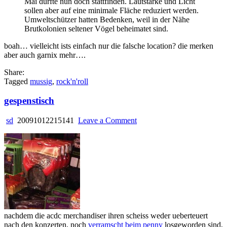
Mai dürfte nun doch stattfinden. Lautstärke und Licht
sollen aber auf eine minimale Fläche reduziert werden.
Umweltschützer hatten Bedenken, weil in der Nähe
Brutkolonien seltener Vögel beheimatet sind.
boah… vielleicht ists einfach nur die falsche location? die merken
aber auch garnix mehr….
Share:
Tagged
mussig
,
rock'n'roll
gespenstisch
on
sd
20091012215141
Leave a Comment
gespenstisch
nachdem die acdc merchandiser ihren scheiss weder ueberteuert
nach den konzerten, noch
verramscht beim penny
losgeworden sind,