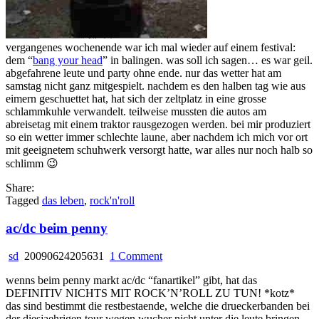
vergangenes wochenende war ich mal wieder auf einem festival:
dem “
bang your head
” in balingen. was soll ich sagen… es war geil.
abgefahrene leute und party ohne ende. nur das wetter hat am
samstag nicht ganz mitgespielt. nachdem es den halben tag wie aus
eimern geschuettet hat, hat sich der zeltplatz in eine grosse
schlammkuhle verwandelt. teilweise mussten die autos am
abreisetag mit einem traktor rausgezogen werden. bei mir produziert
so ein wetter immer schlechte laune, aber nachdem ich mich vor ort
mit geeignetem schuhwerk versorgt hatte, war alles nur noch halb so
schlimm 😉
Share:
Tagged
das leben
,
rock'n'roll
ac/dc beim penny
on
sd
20090624205631
1 Comment
ac/dc
wenns beim penny markt ac/dc “fanartikel” gibt, hat das
beim
DEFINITIV NICHTS MIT ROCK’N’ROLL ZU TUN! *kotz*
penny
das sind bestimmt die restbestaende, welche die drueckerbanden bei
der diesjaehrigen tour wegen wucher nicht unter die leute bringen