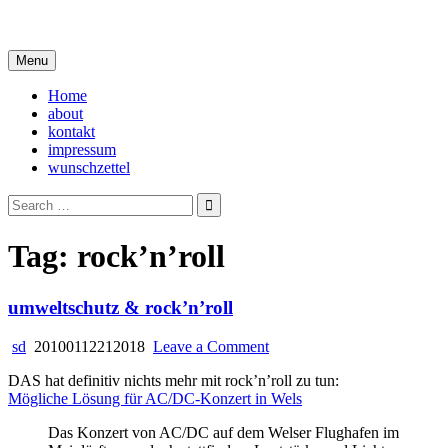
Skip
i live in my own little world, but it's ok… they know me here
to
content
Menu
Home
about
kontakt
impressum
wunschzettel
Search
for:
Tag:
rock’n’roll
umweltschutz & rock’n’roll
on
sd
20100112212018
Leave a Comment
umweltschutz
DAS hat definitiv nichts mehr mit rock’n’roll zu tun:
&
Mögliche Lösung für AC/DC-Konzert in Wels
rock’n’roll
Das Konzert von AC/DC auf dem Welser Flughafen im