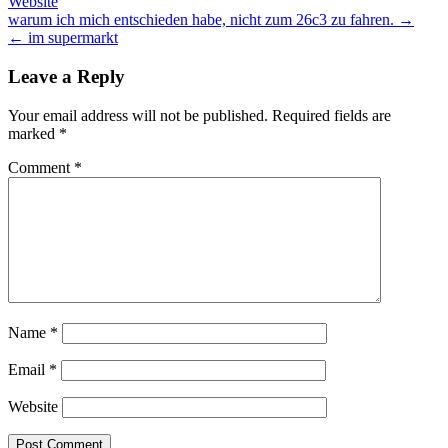
Website
Post
warum ich mich entschieden habe, nicht zum 26c3 zu fahren. →
← im supermarkt
navigation
Leave a Reply
Your email address will not be published.
Required fields are
marked
*
Comment
*
Name
*
Email
*
Website