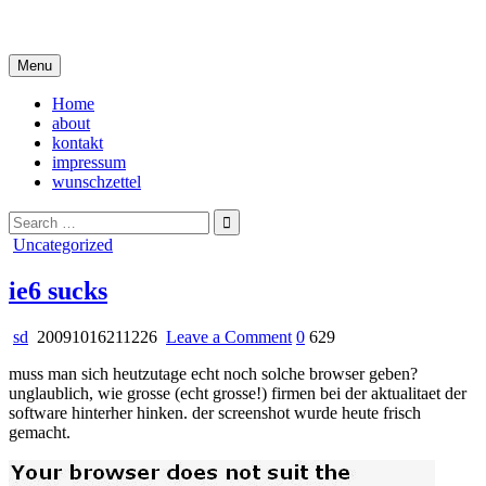
Skip
i live in my own little world, but it's ok… they know me here
to
content
Menu
Home
about
kontakt
impressum
wunschzettel
Search
for:
Posted
Uncategorized
in
ie6 sucks
on
sd
20091016211226
Leave a Comment
0
629
ie6
muss man sich heutzutage echt noch solche browser geben?
sucks
unglaublich, wie grosse (echt grosse!) firmen bei der aktualitaet der
software hinterher hinken. der screenshot wurde heute frisch
gemacht.