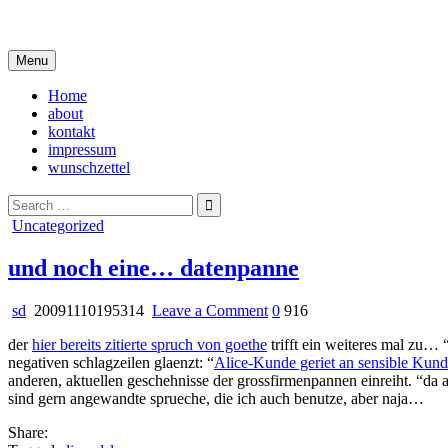
Skip
i live in my own little world, but it's ok… they know me here
to
content
Menu
Home
about
kontakt
impressum
wunschzettel
Search
for:
Posted
Uncategorized
in
und noch eine… datenpanne
on
sd
20091110195314
Leave a Comment
0
916
und
der
hier bereits zitierte spruch von goethe
trifft ein weiteres mal zu… “
noch
negativen schlagzeilen glaenzt: “
Alice-Kunde geriet an sensible Kun
eine…
anderen, aktuellen geschehnisse der grossfirmenpannen einreiht. “da
datenpanne
sind gern angewandte sprueche, die ich auch benutze, aber naja…
Share: