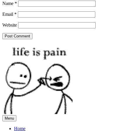
Name
*
Email
*
Website
Menu
Home