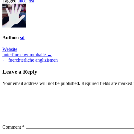
Tagged
alice
,
dsl
Author:
sd
Website
Post
unterflurschwimmhalle →
← fuerchterliche anglizismen
navigation
Leave a Reply
Your email address will not be published.
Required fields are marked
Comment
*