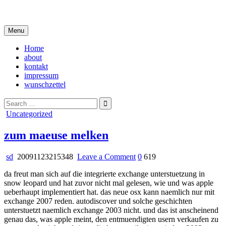
Skip
i live in my own little world, but it's ok… they know me here
to
content
Menu
Home
about
kontakt
impressum
wunschzettel
Search
for:
Posted
Uncategorized
in
zum maeuse melken
on
sd
20091123215348
Leave a Comment
0
619
zum
da freut man sich auf die integrierte exchange unterstuetzung in
maeuse
snow leopard und hat zuvor nicht mal gelesen, wie und was apple
melken
ueberhaupt implementiert hat. das neue osx kann naemlich nur mit
exchange 2007 reden. autodiscover und solche geschichten
unterstuetzt naemlich exchange 2003 nicht. und das ist anscheinend
genau das, was apple meint, den entmuendigten usern verkaufen zu