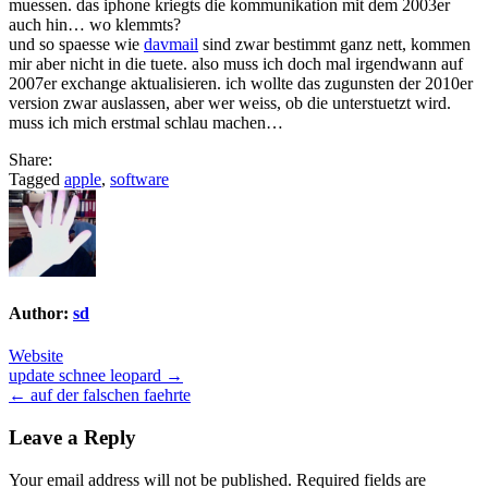
muessen. das iphone kriegts die kommunikation mit dem 2003er
auch hin… wo klemmts?
und so spaesse wie
davmail
sind zwar bestimmt ganz nett, kommen
mir aber nicht in die tuete. also muss ich doch mal irgendwann auf
2007er exchange aktualisieren. ich wollte das zugunsten der 2010er
version zwar auslassen, aber wer weiss, ob die unterstuetzt wird.
muss ich mich erstmal schlau machen…
Share:
Tagged
apple
,
software
Author:
sd
Website
Post
update schnee leopard →
← auf der falschen faehrte
navigation
Leave a Reply
Your email address will not be published.
Required fields are