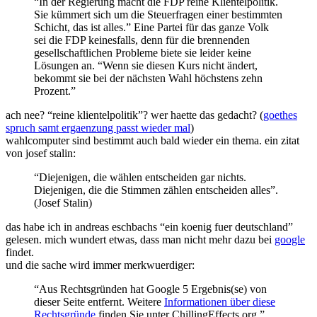
“In der Regierung macht die FDP reine Klientelpolitik.
Sie kümmert sich um die Steuerfragen einer bestimmten
Schicht, das ist alles.” Eine Partei für das ganze Volk
sei die FDP keinesfalls, denn für die brennenden
gesellschaftlichen Probleme biete sie leider keine
Lösungen an. “Wenn sie diesen Kurs nicht ändert,
bekommt sie bei der nächsten Wahl höchstens zehn
Prozent.”
ach nee? “reine klientelpolitik”? wer haette das gedacht? (
goethes
spruch samt ergaenzung passt wieder mal
)
wahlcomputer sind bestimmt auch bald wieder ein thema. ein zitat
von josef stalin:
“Diejenigen, die wählen entscheiden gar nichts.
Diejenigen, die die Stimmen zählen entscheiden alles”.
(Josef Stalin)
das habe ich in andreas eschbachs “ein koenig fuer deutschland”
gelesen. mich wundert etwas, dass man nicht mehr dazu bei
google
findet.
und die sache wird immer merkwuerdiger:
“Aus Rechtsgründen hat Google 5 Ergebnis(se) von
dieser Seite entfernt. Weitere
Informationen über diese
Rechtsgründe
finden Sie unter ChillingEffects.org.”