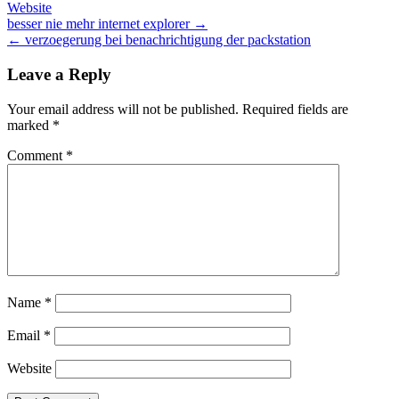
Website
Post
besser nie mehr internet explorer →
← verzoegerung bei benachrichtigung der packstation
navigation
Leave a Reply
Your email address will not be published.
Required fields are
marked
*
Comment
*
Name
*
Email
*
Website