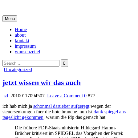
Skip
i live in my own little world, but it's ok… they know me here
to
content
Menu
Home
about
kontakt
impressum
wunschzettel
Search
for:
Posted
Uncategorized
in
jetzt wissen wir das auch
on
sd
20100117094507
Leave a Comment
0
877
jetzt
ich hab mich ja
schonmal darueber aufgeregt
wegen der
wissen
steuersenkungen fuer die hotelbranche. nun ist
dank spiegel ans
wir
tageslicht gekommen
, warum die fdp das gemach hat.
das
auch
Die frühere FDP-Staatsministerin Hildegard Hamm-
Brücher kritisiert im SPIEGEL das Vorgehen der Partei: