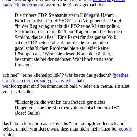
tageslicht gekommen
, warum die fdp das gemach hat.
das
auch
Die frühere FDP-Staatsministerin Hildegard Hamm-
Brücher kritisiert im SPIEGEL das Vorgehen der Partei:
“In der Regierung macht die FDP reine Klientelpolitik.
Sie kümmert sich um die Steuerfragen einer bestimmten
Schicht, das ist alles.” Eine Partei für das ganze Volk
sei die FDP keinesfalls, denn für die brennenden
gesellschaftlichen Probleme biete sie leider keine
Lösungen an. “Wenn sie diesen Kurs nicht ändert,
bekommt sie bei der nächsten Wahl höchstens zehn
Prozent.”
ach nee? “reine klientelpolitik”? wer haette das gedacht? (
goethes
spruch samt ergaenzung passt wieder mal
)
wahlcomputer sind bestimmt auch bald wieder ein thema. ein zitat
von josef stalin:
“Diejenigen, die wählen entscheiden gar nichts.
Diejenigen, die die Stimmen zählen entscheiden alles”.
(Josef Stalin)
das habe ich in andreas eschbachs “ein koenig fuer deutschland”
gelesen. mich wundert etwas, dass man nicht mehr dazu bei
google
findet.