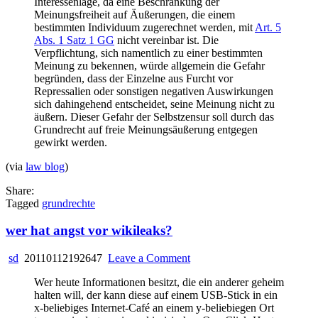
Interessenlage, da eine Beschränkung der
internet
Meinungsfreiheit auf Äußerungen, die einem
bestimmten Individuum zugerechnet werden, mit
Art. 5
Abs. 1 Satz 1 GG
nicht vereinbar ist. Die
Verpflichtung, sich namentlich zu einer bestimmten
Meinung zu bekennen, würde allgemein die Gefahr
begründen, dass der Einzelne aus Furcht vor
Repressalien oder sonstigen negativen Auswirkungen
sich dahingehend entscheidet, seine Meinung nicht zu
äußern. Dieser Gefahr der Selbstzensur soll durch das
Grundrecht auf freie Meinungsäußerung entgegen
gewirkt werden.
(via
law blog
)
Share:
Tagged
grundrechte
wer hat angst vor wikileaks?
on
sd
20110112192647
Leave a Comment
wer
Wer heute Informationen besitzt, die ein anderer geheim
hat
halten will, der kann diese auf einem USB-Stick in ein
angst
x-beliebiges Internet-Café an einem y-beliebiegen Ort
vor