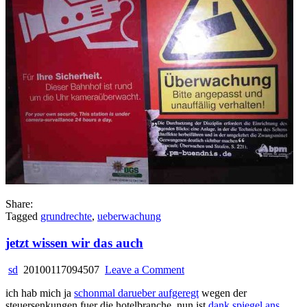
Share:
Tagged
grundrechte
,
ueberwachung
jetzt wissen wir das auch
on
sd
20100117094507
Leave a Comment
jetzt
ich hab mich ja
schonmal darueber aufgeregt
wegen der
wissen
steuersenkungen fuer die hotelbranche. nun ist
dank spiegel ans
wir