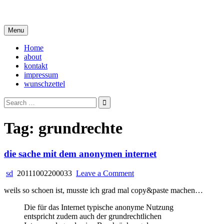
Skip
i live in my own little world, but it's ok… they know me here
to
content
Menu
Home
about
kontakt
impressum
wunschzettel
Search
for:
Tag:
grundrechte
die sache mit dem anonymen internet
on
sd
20111002200033
Leave a Comment
die
weils so schoen ist, musste ich grad mal copy&paste machen…
sache
mit
Die für das Internet typische anonyme Nutzung
dem
entspricht zudem auch der grundrechtlichen
anonymen