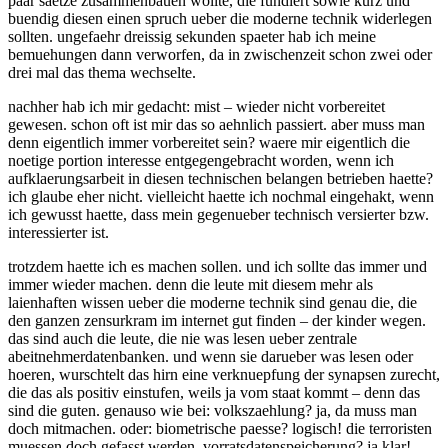
paar saetze zusammenbauen wollte, die fundiert sowie kurz und
buendig diesen einen spruch ueber die moderne technik widerlegen
sollten. ungefaehr dreissig sekunden spaeter hab ich meine
bemuehungen dann verworfen, da in zwischenzeit schon zwei oder
drei mal das thema wechselte.
nachher hab ich mir gedacht: mist – wieder nicht vorbereitet
gewesen. schon oft ist mir das so aehnlich passiert. aber muss man
denn eigentlich immer vorbereitet sein? waere mir eigentlich die
noetige portion interesse entgegengebracht worden, wenn ich
aufklaerungsarbeit in diesen technischen belangen betrieben haette?
ich glaube eher nicht. vielleicht haette ich nochmal eingehakt, wenn
ich gewusst haette, dass mein gegenueber technisch versierter bzw.
interessierter ist.
trotzdem haette ich es machen sollen. und ich sollte das immer und
immer wieder machen. denn die leute mit diesem mehr als
laienhaften wissen ueber die moderne technik sind genau die, die
den ganzen zensurkram im internet gut finden – der kinder wegen.
das sind auch die leute, die nie was lesen ueber zentrale
abeitnehmerdatenbanken. und wenn sie darueber was lesen oder
hoeren, wurschtelt das hirn eine verknuepfung der synapsen zurecht,
die das als positiv einstufen, weils ja vom staat kommt – denn das
sind die guten. genauso wie bei: volkszaehlung? ja, da muss man
doch mitmachen. oder: biometrische paesse? logisch! die terroristen
muessen doch gefasst werden. vorratsdatenspeicherung? ja klar!