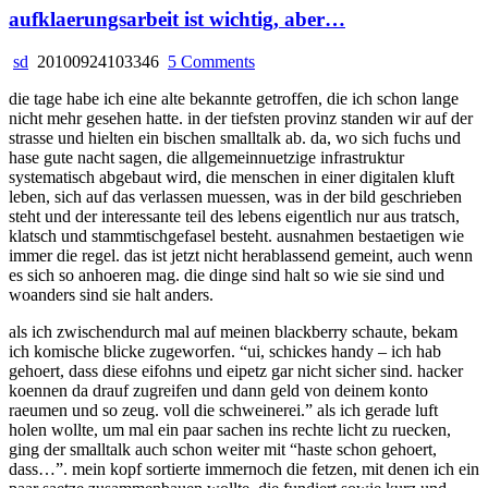
aufklaerungsarbeit ist wichtig, aber…
on
sd
20100924103346
5 Comments
aufklaerungsarbeit
die tage habe ich eine alte bekannte getroffen, die ich schon lange
ist
nicht mehr gesehen hatte. in der tiefsten provinz standen wir auf der
wichtig,
strasse und hielten ein bischen smalltalk ab. da, wo sich fuchs und
aber…
hase gute nacht sagen, die allgemeinnuetzige infrastruktur
systematisch abgebaut wird, die menschen in einer digitalen kluft
leben, sich auf das verlassen muessen, was in der bild geschrieben
steht und der interessante teil des lebens eigentlich nur aus tratsch,
klatsch und stammtischgefasel besteht. ausnahmen bestaetigen wie
immer die regel. das ist jetzt nicht herablassend gemeint, auch wenn
es sich so anhoeren mag. die dinge sind halt so wie sie sind und
woanders sind sie halt anders.
als ich zwischendurch mal auf meinen blackberry schaute, bekam
ich komische blicke zugeworfen. “ui, schickes handy – ich hab
gehoert, dass diese eifohns und eipetz gar nicht sicher sind. hacker
koennen da drauf zugreifen und dann geld von deinem konto
raeumen und so zeug. voll die schweinerei.” als ich gerade luft
holen wollte, um mal ein paar sachen ins rechte licht zu ruecken,
ging der smalltalk auch schon weiter mit “haste schon gehoert,
dass…”. mein kopf sortierte immernoch die fetzen, mit denen ich ein