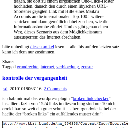
tragen, sie dort zu einem kirgisischen One-Click-Hoster
wikileaks?
hochladen, danach den durch einen libyschen URL-
Shortener gejagten Link mit Hilfe eines Mail.ru-
Accounts an die internationalen Top-100-Twitterer
schicken und dann gemütlich dabei zusehen, wie die
Informationsbombe zündet. Und es gibt genau einen
Weg, dieses Szenario aus dem Möglichkeitsraum
auszusperren: das Internet abschalten.
bitte unbedingt
diesen artikel
lesen… alle. bis auf den letzten satz
kann ich dem nur zustimmen.
Share:
Tagged
grundrechte
,
internet
,
verbloedung
,
zensur
kontrolle der vergangenheit
on
sd
20101018063116
2 Comments
kontrolle
ich hab mir mal das wordpress plugin “
broken link checker
”
der
installiert. fazit: von 1524 links in diesem blog sind nur 10 nicht
vergangenheit
erreichbar. so weit ein guter schnitt… aber irgendwie ist bei der
haelfte der “broken links” ein auffallendes muster drin”: