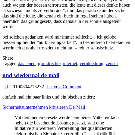
auch wegen der boesen terroristen. die leute mit dieser denke haben
ja sowieso “nichts zu verbergen”. und das paradoxe an der sache:
das sind die leute, die genau ein buch im regal stehen haben.
naemlich das grundgesetz, dass damals in der schule ausgeteilt
wurde.
bei solchen gedanken wird mir immer schlecht… ich gelobe
besserung bei der “aufklaerungsarbeit”. in besonderen haertefaellen
werde ich das aber trotzdem nicht tun – reiner selbstschutz.
Share:
Tagged
das leben
,
grundrechte
,
internet
,
verbloedung
,
zensur
und wiedermal de-mail
on
sd
20100804213232
Leave a Comment
und
einfach mal ein paar links und ein bischen zitiert:
wiedermal
de-
Sicherheitsunternehmen kritisieren De-Mail
mail
Mit dem neuen Gesetz werde “ein neues Mittel einfach
neben die bestehende Lösung gesetzt, statt eine
Initiative zur weiteren Verbreitung der qualifizierten
elektronischen Signatur zu ergreifen.” […] Kritik übt