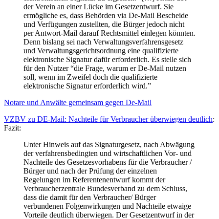
der Verein an einer Lücke im Gesetzentwurf. Sie
ermögliche es, dass Behörden via De-Mail Bescheide
und Verfügungen zustellten, die Bürger jedoch nicht
per Antwort-Mail darauf Rechtsmittel einlegen könnten.
Denn bislang sei nach Verwaltungsverfahrensgesetz
und Verwaltungsgerichtsordnung eine qualifizierte
elektronische Signatur dafür erforderlich. Es stelle sich
für den Nutzer “die Frage, warum er De-Mail nutzen
soll, wenn im Zweifel doch die qualifizierte
elektronische Signatur erforderlich wird.”
Notare und Anwälte gemeinsam gegen De-Mail
VZBV zu DE-Mail: Nachteile für Verbraucher überwiegen deutlich
:
Fazit:
Unter Hinweis auf das Signaturgesetz, nach Abwägung
der verfahrensbedingten und wirtschaftlichen Vor- und
Nachteile des Gesetzesvorhabens für die Verbraucher /
Bürger und nach der Prüfung der einzelnen
Regelungen im Referentenentwurf kommt der
Verbraucherzentrale Bundesverband zu dem Schluss,
dass die damit für den Verbraucher/ Bürger
verbundenen Folgenwirkungen und Nachteile etwaige
Vorteile deutlich überwiegen. Der Gesetzentwurf in der