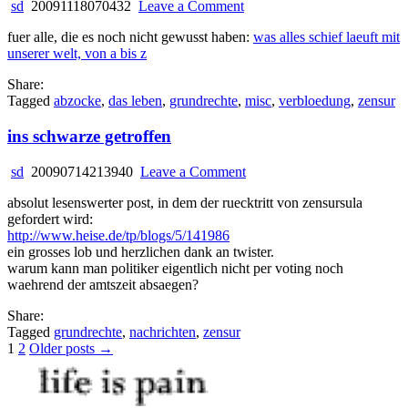
on
sd
20091118070432
Leave a Comment
so
fuer alle, die es noch nicht gewusst haben:
was alles schief laeuft mit
siehts
unserer welt, von a bis z
aus
Share:
Tagged
abzocke
,
das leben
,
grundrechte
,
misc
,
verbloedung
,
zensur
ins schwarze getroffen
on
sd
20090714213940
Leave a Comment
ins
absolut lesenswerter post, in dem der ruecktritt von zensursula
schwarze
gefordert wird:
getroffen
http://www.heise.de/tp/blogs/5/141986
ein grosses lob und herzlichen dank an twister.
warum kann man politiker eigentlich nicht per voting noch
waehrend der amtszeit absaegen?
Share:
Tagged
grundrechte
,
nachrichten
,
zensur
Posts
1
2
Older posts →
pagination