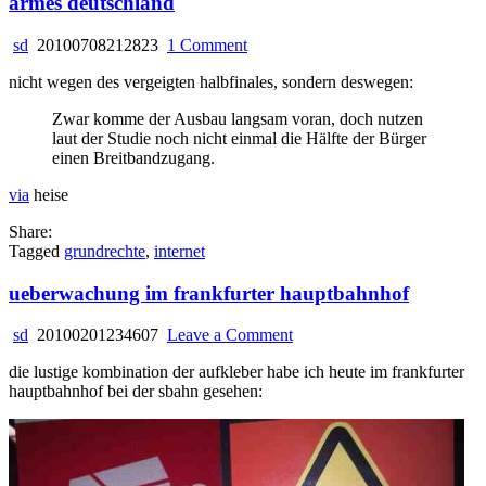
armes deutschland
on
sd
20100708212823
1 Comment
armes
nicht wegen des vergeigten halbfinales, sondern deswegen:
deutschland
Zwar komme der Ausbau langsam voran, doch nutzen
laut der Studie noch nicht einmal die Hälfte der Bürger
einen Breitbandzugang.
via
heise
Share:
Tagged
grundrechte
,
internet
ueberwachung im frankfurter hauptbahnhof
on
sd
20100201234607
Leave a Comment
ueberwachung
die lustige kombination der aufkleber habe ich heute im frankfurter
im
hauptbahnhof bei der sbahn gesehen:
frankfurter
hauptbahnhof