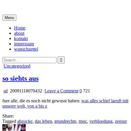
Skip
i live in my own little world, but it's ok… they know me here
to
content
Menu
Home
about
kontakt
impressum
wunschzettel
Search
for:
Posted
Uncategorized
in
so siehts aus
on
sd
20091118070432
Leave a Comment
0
721
so
fuer alle, die es noch nicht gewusst haben:
was alles schief laeuft mit
siehts
unserer welt, von a bis z
aus
Share:
Tagged
abzocke
,
das leben
,
grundrechte
,
misc
,
verbloedung
,
zensur