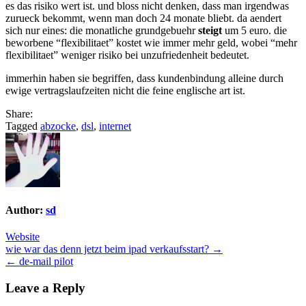
es das risiko wert ist. und bloss nicht denken, dass man irgendwas
zurueck bekommt, wenn man doch 24 monate bliebt. da aendert
sich nur eines: die monatliche grundgebuehr
steigt
um 5 euro. die
beworbene “flexibilitaet” kostet wie immer mehr geld, wobei “mehr
flexibilitaet” weniger risiko bei unzufriedenheit bedeutet.
immerhin haben sie begriffen, dass kundenbindung alleine durch
ewige vertragslaufzeiten nicht die feine englische art ist.
Share:
Tagged
abzocke
,
dsl
,
internet
Author:
sd
Website
Post
wie war das denn jetzt beim ipad verkaufsstart? →
← de-mail pilot
navigation
Leave a Reply