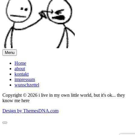
Menu
Home
about
kontakt
impressum
wunschzettel
Copyright © 2026 i live in my own little world, but it's ok... they
know me here
Design by ThemesDNA.com
Scroll
to
Top