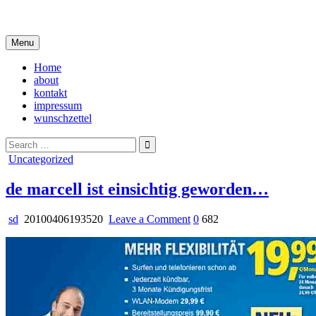
Skip
i live in my own little world, but it's ok… they know me here
to
content
Menu
Home
about
kontakt
impressum
wunschzettel
Search
for:
Posted
Uncategorized
in
de marcell ist einsichtig geworden…
on
sd
20100406193520
Leave a Comment
0
682
de
marcell
ist
einsichtig
geworden…