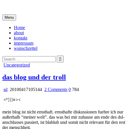
Skip
i live in my own little world, but it's ok… they know me here
to
content
Menu
Home
about
kontakt
impressum
wunschzettel
Search
for:
Posted
Uncategorized
in
das blog und der troll
on
sd
20100417105144
2 Comments
0
784
das
blog
und
der
mein blog ist nicht ernsthaft. ernsthafte diskussionen fuehre ich nur
troll
außerhalb “meiner welt”. das was bei mir zuhause am ende des dsl-
anschlusses passiert, ist blablub und somit nicht relevant für den rest
der menschheit.