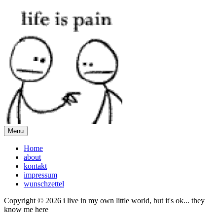
Menu
Home
about
kontakt
impressum
wunschzettel
Copyright © 2026 i live in my own little world, but it's ok... they
know me here