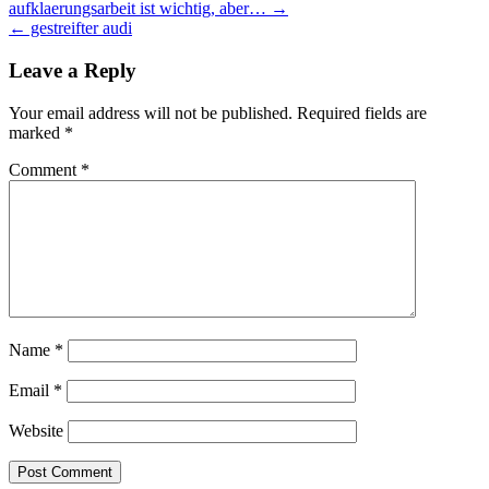
Post
aufklaerungsarbeit ist wichtig, aber… →
← gestreifter audi
navigation
Leave a Reply
Your email address will not be published.
Required fields are
marked
*
Comment
*
Name
*
Email
*
Website