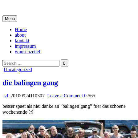
Skip
i live in my own little world, but it's ok… they know me here
to
content
Menu
Home
about
kontakt
impressum
wunschzettel
Search
for:
Posted
Uncategorized
in
die balingen gang
on
sd
20100924110307
Leave a Comment
0
565
die
besser spaet als nie: danke an “balingen gang” fuer das schoene
balingen
wochenende 😉
gang