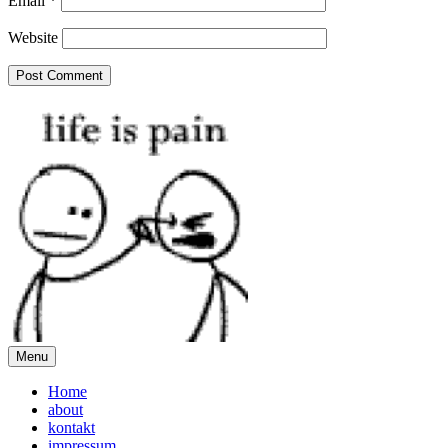
Email
*
Website
Menu
Home
about
kontakt
impressum