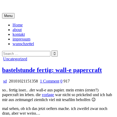
Skip
i live in my own little world, but it's ok… they know me here
to
content
Menu
Home
about
kontakt
impressum
wunschzettel
Search
for:
Posted
Uncategorized
in
bastelstunde fertig: wall-e papercraft
on
sd
20101021151358
1 Comment
0
917
bastelstunde
so.. fertig isser.. .der wall-e aus papier. mein erstes (erster?)
fertig:
papercraft im leben. die
vorlage
war nicht so prickelnd und ich hab
wall-
mir aus zeitmangel ziemlich viel mit tesafilm beholfen 😉
e
papercraft
mal sehen, ob ich das jetzt oefters mache. ich zweifel zwar noch
dran, aber wer weiss…