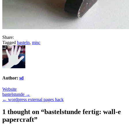
Share:
Tagged
basteln
,
misc
Author:
sd
Website
Post
bastelstunde →
← wordpress external pages hack
navigation
1 thought on “
bastelstunde fertig: wall-e
papercraft
”