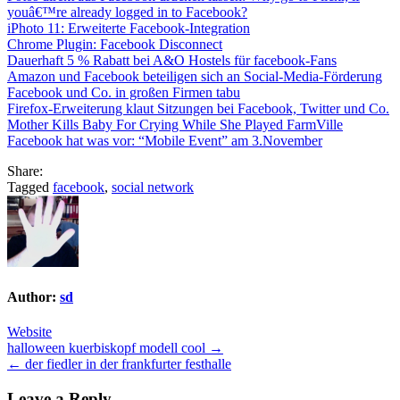
youâ€™re already logged in to Facebook?
iPhoto 11: Erweiterte Facebook-Integration
Chrome Plugin: Facebook Disconnect
Dauerhaft 5 % Rabatt bei A&O Hostels für facebook-Fans
Amazon und Facebook beteiligen sich an Social-Media-Förderung
Facebook und Co. in großen Firmen tabu
Firefox-Erweiterung klaut Sitzungen bei Facebook, Twitter und Co.
Mother Kills Baby For Crying While She Played FarmVille
Facebook hat was vor: “Mobile Event” am 3.November
Share:
Tagged
facebook
,
social network
Author:
sd
Website
Post
halloween kuerbiskopf modell cool →
← der fiedler in der frankfurter festhalle
navigation
Leave a Reply