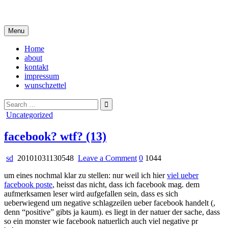
Skip
i live in my own little world, but it's ok… they know me here
to
content
Menu
Home
about
kontakt
impressum
wunschzettel
Search
for:
Posted
Uncategorized
in
facebook? wtf? (13)
on
sd
20101031130548
Leave a Comment
0
1044
facebook?
um eines nochmal klar zu stellen: nur weil ich hier
viel ueber
wtf?
facebook poste
, heisst das nicht, dass ich facebook mag. dem
(13)
aufmerksamen leser wird aufgefallen sein, dass es sich
ueberwiegend um negative schlagzeilen ueber facebook handelt (,
denn “positive” gibts ja kaum). es liegt in der natuer der sache, dass
so ein monster wie facebook natuerlich auch viel negative pr