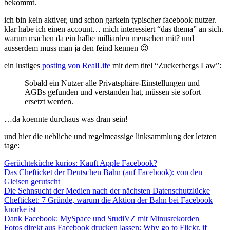
bekommt.
ich bin kein aktiver, und schon garkein typischer facebook nutzer.
klar habe ich einen account… mich interessiert “das thema” an sich.
warum machen da ein halbe milliarden menschen mit? und
ausserdem muss man ja den feind kennen 😉
ein lustiges
posting von RealLife
mit dem titel “Zuckerbergs Law”:
Sobald ein Nutzer alle Privatsphäre-Einstellungen und
AGBs gefunden und verstanden hat, müssen sie sofort
ersetzt werden.
…da koennte durchaus was dran sein!
und hier die uebliche und regelmeassige linksammlung der letzten
tage:
Gerüchteküche kurios: Kauft Apple Facebook?
Das Chefticket der Deutschen Bahn (auf Facebook): von den
Gleisen gerutscht
Die Sehnsucht der Medien nach der nächsten Datenschutzlücke
Chefticket: 7 Gründe, warum die Aktion der Bahn bei Facebook
knorke ist
Dank Facebook: MySpace und StudiVZ mit Minusrekorden
Fotos direkt aus Facebook drucken lassen: Why go to Flickr, if