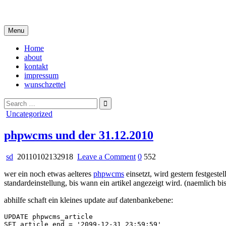
Skip
i live in my own little world, but it's ok… they know me here
to
content
Menu
Home
about
kontakt
impressum
wunschzettel
Search
for:
Posted
Uncategorized
in
phpwcms und der 31.12.2010
on
sd
20110102132918
Leave a Comment
0
552
phpwcms
wer ein noch etwas aelteres
phpwcms
einsetzt, wird gestern festgestel
und
standardeinstellung, bis wann ein artikel angezeigt wird. (naemlich b
der
31.12.2010
abhilfe schaft ein kleines update auf datenbankebene:
UPDATE phpwcms_article 

SET article_end = '2099-12-31 23:59:59' 
