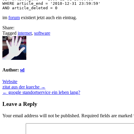
WHERE article_end = '2010-12-31 23:59:59' 

AND article_deleted = 0
im
forum
existiert jetzt auch ein eintrag.
Share:
Tagged
internet
,
software
Author:
sd
Website
Post
zitat aus der kueche →
← google standortservice ein leben lang?
navigation
Leave a Reply
Your email address will not be published.
Required fields are marked