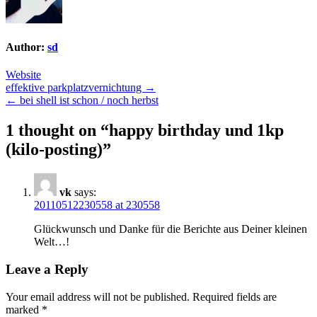
Author:
sd
Website
Post
effektive parkplatzvernichtung →
← bei shell ist schon / noch herbst
navigation
1 thought on “
happy birthday und 1kp
(kilo-posting)
”
vk
says:
20110512230558 at 230558
Glückwunsch und Danke für die Berichte aus Deiner kleinen
Welt…!
Leave a Reply
Your email address will not be published.
Required fields are
marked
*