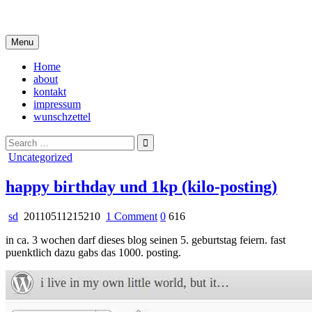
Skip
i live in my own little world, but it's ok… they know me here
to
content
Menu
Home
about
kontakt
impressum
wunschzettel
Search
for:
Posted
Uncategorized
in
happy birthday und 1kp (kilo-posting)
on
sd
20110511215210
1 Comment
0
616
happy
in ca. 3 wochen darf dieses blog seinen 5. geburtstag feiern. fast
birthday
puenktlich dazu gabs das 1000. posting.
und
1kp
(kilo-
posting)