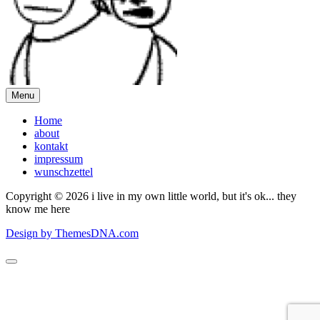
Menu
Home
about
kontakt
impressum
wunschzettel
Copyright © 2026 i live in my own little world, but it's ok... they
know me here
Design by ThemesDNA.com
Scroll
to
Top