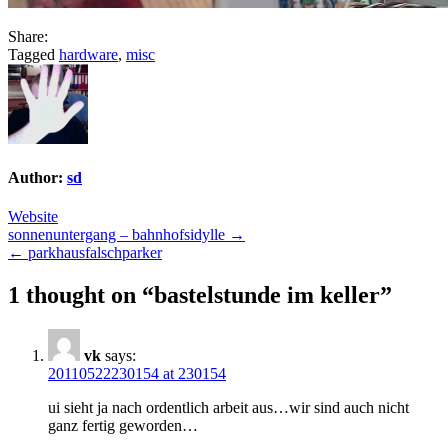
Share:
Tagged
hardware
,
misc
Author:
sd
Website
Post
sonnenuntergang – bahnhofsidylle →
← parkhausfalschparker
navigation
1 thought on “
bastelstunde im keller
”
vk
says:
20110522230154 at 230154
ui sieht ja nach ordentlich arbeit aus…wir sind auch nicht
ganz fertig geworden…