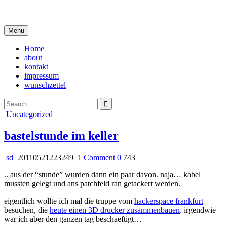
Skip
i live in my own little world, but it's ok… they know me here
to
content
Menu
Home
about
kontakt
impressum
wunschzettel
Search
for:
Posted
Uncategorized
in
bastelstunde im keller
on
sd
20110521223249
1 Comment
0
743
bastelstunde
.. aus der “stunde” wurden dann ein paar davon. naja… kabel
im
mussten gelegt und ans patchfeld ran getackert werden.
keller
eigentlich wollte ich mal die truppe vom
hackerspace frankfurt
besuchen, die
heute einen 3D drucker zusammenbauen
. irgendwie
war ich aber den ganzen tag beschaeftigt…