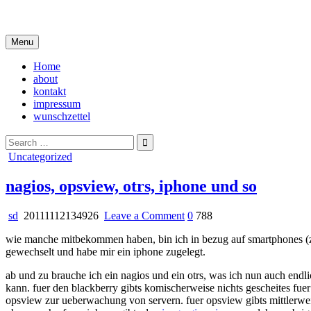
Skip
i live in my own little world, but it's ok… they know me here
to
content
Menu
Home
about
kontakt
impressum
wunschzettel
Search
for:
Posted
Uncategorized
in
nagios, opsview, otrs, iphone und so
on
sd
20111112134926
Leave a Comment
0
788
nagios,
wie manche mitbekommen haben, bin ich in bezug auf smartphones (z
opsview,
gewechselt und habe mir ein iphone zugelegt.
otrs,
iphone
ab und zu brauche ich ein nagios und ein otrs, was ich nun auch endl
und
kann. fuer den blackberry gibts komischerweise nichts gescheites f
so
opsview zur ueberwachung von servern. fuer opsview gibts mittlerwei