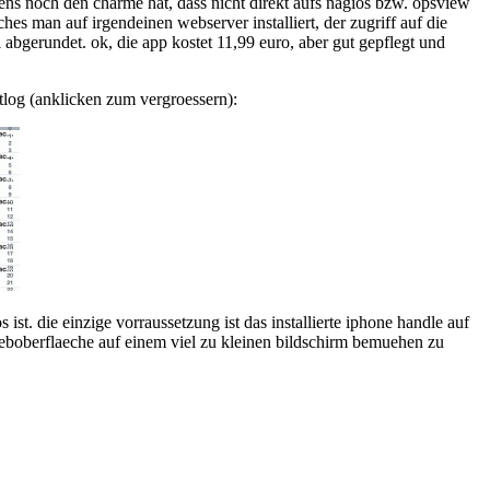
ens noch den charme hat, dass nicht direkt aufs nagios bzw. opsview
hes man auf irgendeinen webserver installiert, der zugriff auf die
l abgerundet. ok, die app kostet 11,99 euro, aber gut gepflegt und
ntlog (anklicken zum vergroessern):
 ist. die einzige vorraussetzung ist das installierte iphone handle auf
weboberflaeche auf einem viel zu kleinen bildschirm bemuehen zu