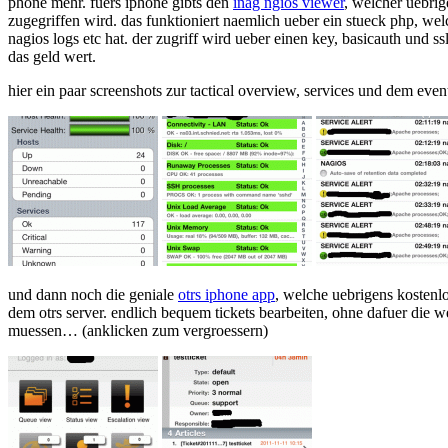
phone mehr. fuers iphone gibts den
inag ngios viewer
, welcher uebrig
zugegriffen wird. das funktioniert naemlich ueber ein stueck php, welc
nagios logs etc hat. der zugriff wird ueber einen key, basicauth und ss
das geld wert.
hier ein paar screenshots zur tactical overview, services und dem eve
und dann noch die geniale
otrs iphone app
, welche uebrigens kostenlos
dem otrs server. endlich bequem tickets bearbeiten, ohne dafuer die 
muessen… (anklicken zum vergroessern)