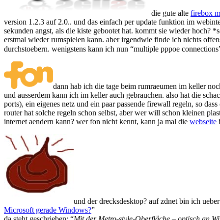
die gute alte
firebox m
version 1.2.3 auf 2.0.. und das einfach per update funktion im web
sekunden angst, als die kiste gebootet hat. kommt sie wieder hoch? *s
erstmal wieder rumspielen kann. aber irgendwie finde ich nichts offe
durchstoebern. wenigstens kann ich nun “multiple pppoe connection
dann hab ich die tage beim rumraeumen im keller noc
und ausserdem kann ich im keller auch gebrauchen. also hat die schach
ports), ein eigenes netz und ein paar passende firewall regeln, so dass 
router hat solche regeln schon selbst, aber wer will schon kleinen pla
internet aendern kann? wer fon nicht kennt, kann ja mal die
webseite
und der drecksdesktop? auf zdnet bin ich ueber e
Microsoft gerade Windows?
”
da steht geschrieben: “
Mit der Metro-style-Oberfläche – optisch an 