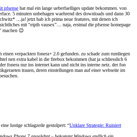
it pfsense
hat mal ein lange ueberfaelliges update bekommen. von
interface. 5 minuten unbehagen waehrend des downloads und dann 30
chwitz* …ja! jetzt hab ich prima neue features, mit denen ich
nsichtliches mit “eipih vausex”… naja, erstmal die pfsense homepage
s” machen 😉
h einen verpackten fonera+ 2.0 gefunden. zu schade zum rumliegen
tel nen extra kabel in die firebox bekommen (hat ja schliesslich 6
der fonera nur ins internet kann und nicht ins interne netz. der fon
stikgeraeten trauen, deren einstellungen man auf einer webseite im
besuchen.
ine lustige schlagzeile gestolpert: “
Unklare Strategie: Ruiniert
Windows Phone 7 angelehnt – bekommt Windows endlich ein