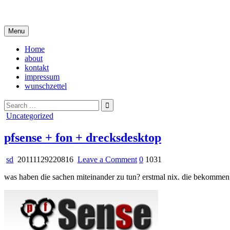
Skip
i live in my own little world, but it's ok… they know me here
to
content
Menu
Home
about
kontakt
impressum
wunschzettel
Search
for:
Posted
Uncategorized
in
pfsense + fon + drecksdesktop
on
sd
20111129220816
Leave a Comment
0
1031
pfsense
was haben die sachen miteinander zu tun? erstmal nix. die bekommen
+
fon
+
drecksdesktop