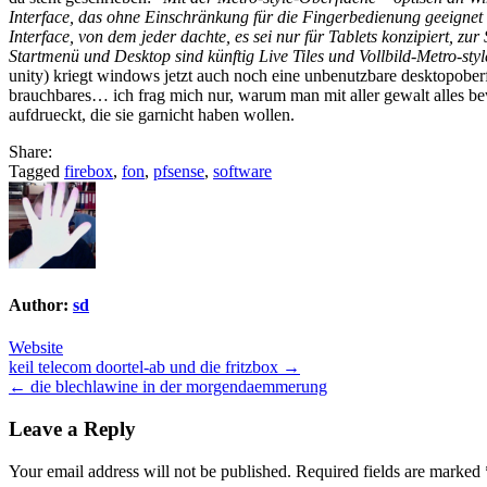
Interface, das ohne Einschränkung für die Fingerbedienung geeignet 
Interface, von dem jeder dachte, es sei nur für Tablets konzipiert, z
Startmenü und Desktop sind künftig Live Tiles und Vollbild-Metro-sty
unity) kriegt windows jetzt auch noch eine unbenutzbare desktopoberf
brauchbares… ich frag mich nur, warum man mit aller gewalt alles b
aufdrueckt, die sie garnicht haben wollen.
Share:
Tagged
firebox
,
fon
,
pfsense
,
software
Author:
sd
Website
Post
keil telecom doortel-ab und die fritzbox →
← die blechlawine in der morgendaemmerung
navigation
Leave a Reply
Your email address will not be published.
Required fields are marked