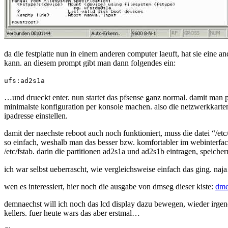
da die festplatte nun in einem anderen computer laeuft, hat sie eine 
kann. an diesem prompt gibt man dann folgendes ein:
ufs:ad2s1a
…und drueckt enter. nun startet das pfsense ganz normal. damit man 
minimalste konfiguration per konsole machen. also die netzwerkkarte
ipadresse einstellen.
damit der naechste reboot auch noch funktioniert, muss die datei “/etc
so einfach, weshalb man das besser bzw. komfortabler im webinterface 
/etc/fstab. darin die partitionen ad2s1a und ad2s1b eintragen, speicher
ich war selbst ueberrascht, wie vergleichsweise einfach das ging. na
wen es interessiert, hier noch die ausgabe von dmseg dieser kiste:
dme
demnaechst will ich noch das lcd display dazu bewegen, wieder irg
kellers. fuer heute wars das aber erstmal…