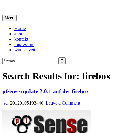
Skip
i live in my own little world, but it's ok… they know me here
to
content
Menu
Home
about
kontakt
impressum
wunschzettel
Search
for:
Search Results for:
firebox
pfsense update 2.0.1 auf der firebox
on
sd
20120105193440
Leave a Comment
pfsense
update
2.0.1
auf
der