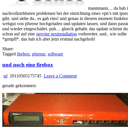
firebox
mannmann… da hab ich
nachvollziehbaren problemen bei der einrichtung eines vpn’s mit ipse
gibt. und siehe da.. es gab eins! und genau in diesem moment funktioni
webgui von pfsense hochgeladen und updaten lassen. und dann passiert
und wieder eingeschaltet. puh… glueck gehabt. das update scheint durc
schon auf auf eine
nervige neuinstallation
vorbereitet. und.. wie sollt
*grmpfl*. das hab ich aber jetzt erstmal nachgeholt!
Share:
Tagged
firebox
,
pfsense
,
software
und noch eine firebox
on
sd
20110505175745
Leave a Comment
und
gerade gekommen:
noch
eine
firebox