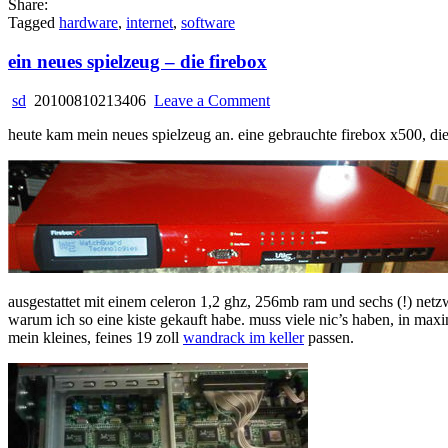
Share:
Tagged
hardware
,
internet
,
software
ein neues spielzeug – die firebox
on
sd
20100810213406
Leave a Comment
ein
heute kam mein neues spielzeug an. eine gebrauchte firebox x500, die 
neues
spielzeug
–
die
firebox
ausgestattet mit einem celeron 1,2 ghz, 256mb ram und sechs (!) net
warum ich so eine kiste gekauft habe. muss viele nic’s haben, in maxim
mein kleines, feines 19 zoll
wandrack im keller
passen.