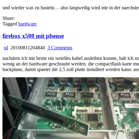
und wieder was zu basteln… also langweilig wird mir in der naechsten
Share:
Tagged
hardware
firebox x500 mit pfsense
on
sd
20100811204840
3 Comments
firebox
nachdem ich mir heute ein serielles kabel ausleihen konnte, hab ich mi
x500
wenig an der hardware geschraubt werden. die compactflash karte 
mit
backplane, damit spaeter die 2,5 zoll platte installiert werden kann. au
pfsense