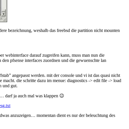
andere bezeichnung, weshalb das freebsd die partition nicht mounten
per webinterface darauf zugreifen kann, muss man nun die
n den pfsense interfaces zuordnen und die gewuenschte lan
/fstab” angepasst werden. mit der console und vi ist das quasi nicht
macht. die schritte dazu im menue: diagnostics -> edit file -> load
n und gut.
ja… darf ja auch mal was klappen 😉
sg.txt
endwas anzuzeigen… momentan dient es nur der beleuchtung des