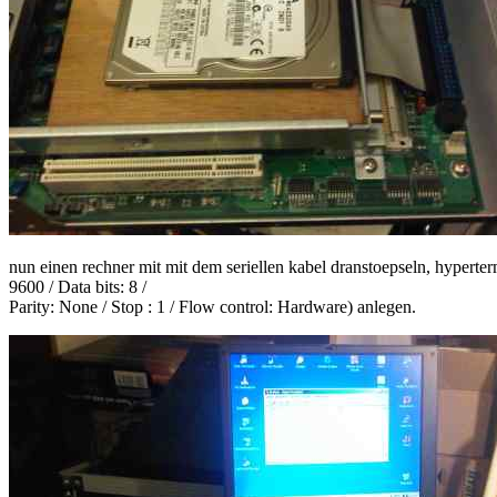
nun einen rechner mit mit dem seriellen kabel dranstoepseln, hyperte
9600 / Data bits: 8 /
Parity: None / Stop : 1 / Flow control: Hardware) anlegen.