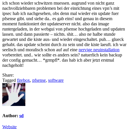
ich schon wieder schwitzen muessen. augrund von nicht ganz
nachvollziehbaren problemen bei der einrichtung eines vpn’s mit
ipsec hab ich nachgesehen, obs denn mal wieder ein update fuer
pfsense gibt. und siehe da.. es gab eins! und genau in diesem
moment funktioniert der updateserver nicht. also das image
runtergeladen, in der webgui von pfsense hochgeladen und updaten
lassen. und dann passierte – nichts. shit… also ne halbe stunde
gewartet und die kiste aus- und wieder eingeschaltet. puh… glueck
gehabt. das update scheint durch zu sein und die kiste laeuft. ich war
seelisch und moralisch schon auf auf eine
nervige neuinstallation
vorbereitet. und.. wie sollte es anders sein? natuerlich kein backup
der config gemacht… *grmpfl*. das hab ich aber jetzt erstmal
nachgeholt!
Share:
Tagged
firebox
,
pfsense
,
software
Author:
sd
Website