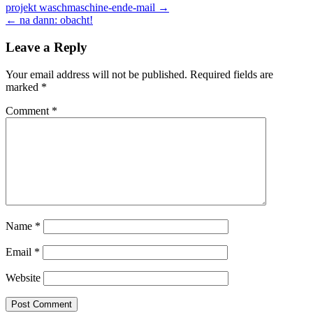
Post
projekt waschmaschine-ende-mail →
← na dann: obacht!
navigation
Leave a Reply
Your email address will not be published.
Required fields are
marked
*
Comment
*
Name
*
Email
*
Website