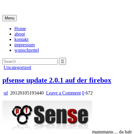
Skip
i live in my own little world, but it's ok… they know me here
to
content
Menu
Home
about
kontakt
impressum
wunschzettel
Search
for:
Posted
Uncategorized
in
pfsense update 2.0.1 auf der firebox
on
sd
20120105193440
Leave a Comment
0
672
pfsense
update
2.0.1
auf
der
firebox
mannmann… da hab