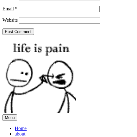
Email
*
Website
Menu
Home
about