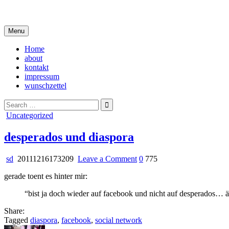
Skip
i live in my own little world, but it's ok… they know me here
to
content
Menu
Home
about
kontakt
impressum
wunschzettel
Search
for:
Posted
Uncategorized
in
desperados und diaspora
on
sd
20111216173209
Leave a Comment
0
775
desperados
gerade toent es hinter mir:
und
diaspora
“bist ja doch wieder auf facebook und nicht auf desperados… 
Share:
Tagged
diaspora
,
facebook
,
social network