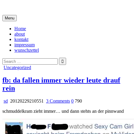
Skip
i live in my own little world, but it's ok… they know me here
to
content
Menu
Home
about
kontakt
impressum
wunschzettel
Search
for:
Posted
Uncategorized
in
fb: da fallen immer wieder leute drauf
rein
on
sd
20120229210551
3 Comments
0
790
fb:
schmuddelkram zieht immer… und dann stehts an der pinnwand
da
fallen
immer
wieder
leute