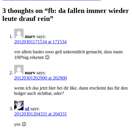
navigation
3 thoughts on “
fb: da fallen immer wieder
leute drauf rein
”
marv
says:
20120301171534 at 171534
vor allem hastes sooo geil unkenntlich gemacht, dass mans
100%ig erkennt 😉
marv
says:
20120301202900 at 202900
wenn ich das jetzt hier bei dir like, dann erscheint das für den
holger auch sichtbar, oder?
sd
says:
20120301204331 at 204331
yes 😉