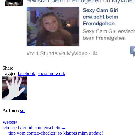
drauf
rein
Share:
Tagged
facebook
,
social network
Author:
sd
Website
Post
lebenselixier mit sonnenschein →
← tipp vom contao-checker: so klappts mitm update!