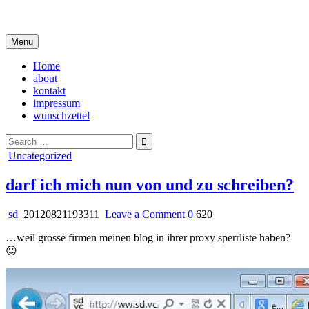
Skip
i live in my own little world, but it's ok… they know me here
to
content
Menu
Home
about
kontakt
impressum
wunschzettel
Search
for:
Posted
Uncategorized
in
darf ich mich nun von und zu schreiben?
on
sd
20120821193311
Leave a Comment
0
620
darf
…weil grosse firmen meinen blog in ihrer proxy sperrliste haben?
ich
😉
mich
nun
von
und
zu