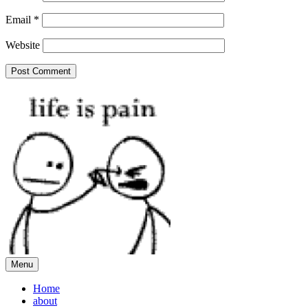
Email
*
Website
Menu
Home
about