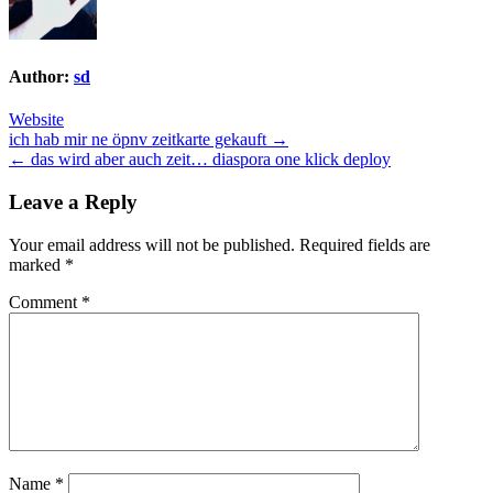
Author:
sd
Website
Post
ich hab mir ne öpnv zeitkarte gekauft →
← das wird aber auch zeit… diaspora one klick deploy
navigation
Leave a Reply
Your email address will not be published.
Required fields are
marked
*
Comment
*
Name
*