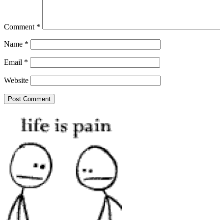
Comment
*
Name
*
Email
*
Website