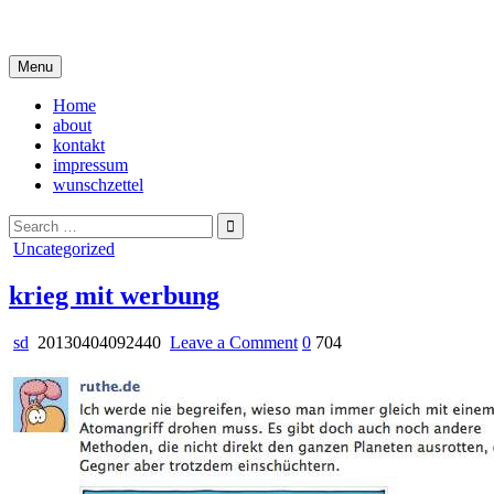
Skip
i live in my own little world, but it's ok… they know me here
to
content
Menu
Home
about
kontakt
impressum
wunschzettel
Search
for:
Posted
Uncategorized
in
krieg mit werbung
on
sd
20130404092440
Leave a Comment
0
704
krieg
mit
werbung