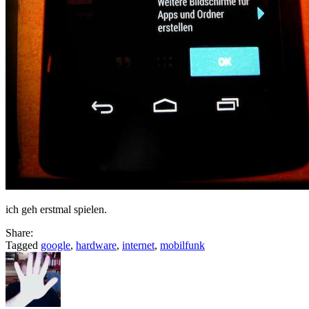
ich geh erstmal spielen.
Share:
Tagged
google
,
hardware
,
internet
,
mobilfunk