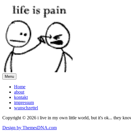
Menu
Home
about
kontakt
impressum
wunschzettel
Copyright © 2026 i live in my own little world, but it's ok... they kn
Design by ThemesDNA.com