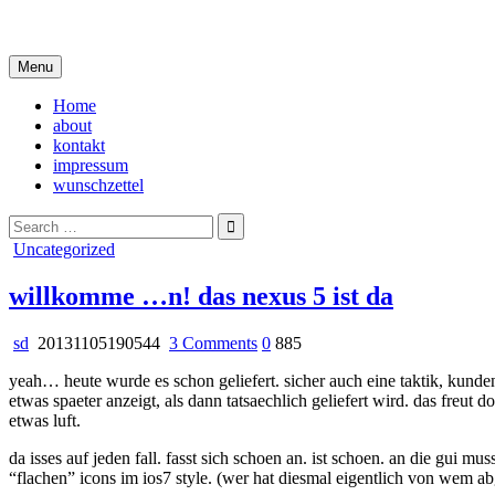
Skip
i live in my own little world, but it's ok… they know me here
to
content
Menu
Home
about
kontakt
impressum
wunschzettel
Search
for:
Posted
Uncategorized
in
willkomme …n! das nexus 5 ist da
on
sd
20131105190544
3 Comments
0
885
willkomme
yeah… heute wurde es schon geliefert. sicher auch eine taktik, kunden
…
etwas spaeter anzeigt, als dann tatsaechlich geliefert wird. das freu
n!
etwas luft.
das
nexus
da isses auf jeden fall. fasst sich schoen an. ist schoen. an die gui
5
“flachen” icons im ios7 style. (wer hat diesmal eigentlich von wem a
ist