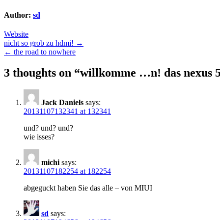
Author:
sd
Website
Post
nicht so grob zu hdmi! →
← the road to nowhere
navigation
3 thoughts on “
willkomme …n! das nexus 5 
Jack Daniels
says:
20131107132341 at 132341
und? und? und?
wie isses?
michi
says:
20131107182254 at 182254
abgeguckt haben Sie das alle – von MIUI
sd
says: