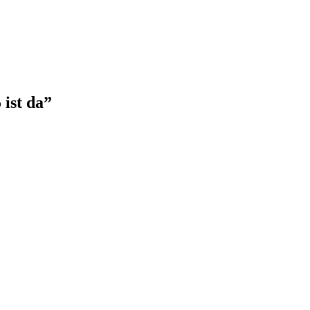
ist da
”