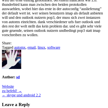
wird der erste eintrag genommen. bei einem mailclient wie z.b.
thunderbird kann man zwischen den beiden protokollen
auswaehlen, wobei hier das erste in der autoconfig “auslieferung”
der default wert ist. wer seinen benutzern imap als default anbieten
will und den outlook nutzern pop3, der muss sich zwei instanzen
von automx einrichten. dank verschiedener urls fuer outlook und
den rest der welt stellt das kein problem dar. und es gibt sehr viele
gute gruende, seinen outlook nutzern undbedingt pop3 statt imap
vorschreiben zu wollen.
Share:
Tagged
automx
,
email
,
linux
,
software
Author:
sd
Website
Post
zu befehl! →
← skype und android 2.2
navigation
Leave a Reply