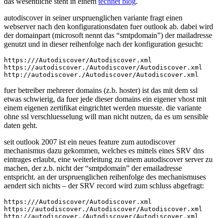
das wesentliche steht in einem
technet blog
.
autodiscover in seiner urspruenglichen variante fragt einen
webserver nach den konfigurationsdaten fuer outlook ab. dabei wird
der domainpart (microsoft nennt das “smtpdomain”) der mailadresse
genutzt und in dieser reihenfolge nach der konfiguration gesucht:
https://
/Autodiscover/Autodiscover.xml

https://autodiscover.
/Autodiscover/Autodiscover.xml

http://autodiscover.
fuer betreiber mehrerer domains (z.b. hoster) ist das mit dem ssl
etwas schwierig, da fuer jede dieser domains ein eigener vhost mit
einem eigenen zertifikat eingrichtet werden muesste. die variante
ohne ssl verschluesselung will man nicht nutzen, da es um sensible
daten geht.
seit outlook 2007 ist ein neues feature zum autodiscover
mechanismus dazu gekommen, welches es mittels eines SRV dns
eintrages erlaubt, eine weiterleitung zu einem autodiscover server zu
machen, der z.b. nicht der “smtpdomain” der emailadresse
entspricht. an der urspruenglichen reihenfolge des mechanismuses
aendert sich nichts – der SRV record wird zum schluss abgefragt:
https://
/Autodiscover/Autodiscover.xml

https://autodiscover.
/Autodiscover/Autodiscover.xml

http://autodiscover.
/Autodiscover/Autodiscover.xml
