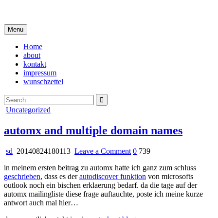
Skip
i live in my own little world, but it's ok… they know me here
to
content
Menu
Home
about
kontakt
impressum
wunschzettel
Search
for:
Posted
Uncategorized
in
automx and multiple domain names
on
sd
20140824180113
Leave a Comment
0
739
automx
in meinem ersten beitrag zu automx hatte ich ganz zum schluss
and
geschrieben
, dass es der
autodiscover funktion
von microsofts
multiple
outlook noch ein bischen erklaerung bedarf. da die tage auf der
domain
automx mailingliste diese frage auftauchte, poste ich meine kurze
names
antwort auch mal hier…