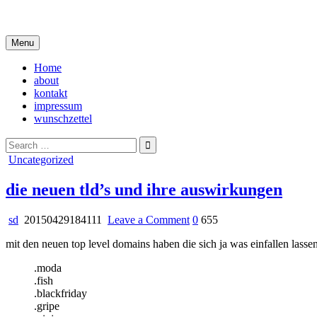
Skip
i live in my own little world, but it's ok… they know me here
to
content
Menu
Home
about
kontakt
impressum
wunschzettel
Search
for:
Posted
Uncategorized
in
die neuen tld’s und ihre auswirkungen
on
sd
20150429184111
Leave a Comment
0
655
die
mit den neuen top level domains haben die sich ja was einfallen lasse
neuen
tld’s
.moda
und
.fish
ihre
.blackfriday
auswirkungen
.gripe