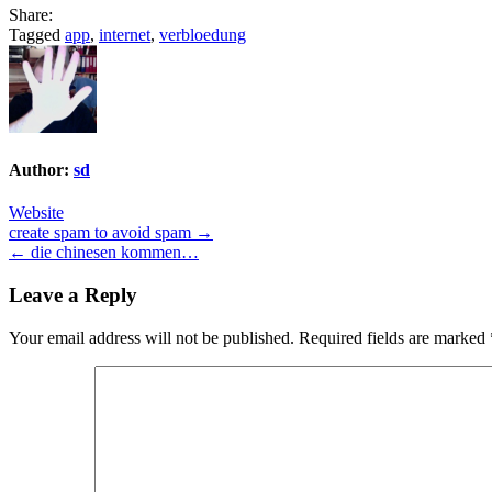
Share:
Tagged
app
,
internet
,
verbloedung
Author:
sd
Website
Post
create spam to avoid spam →
← die chinesen kommen…
navigation
Leave a Reply
Your email address will not be published.
Required fields are marked