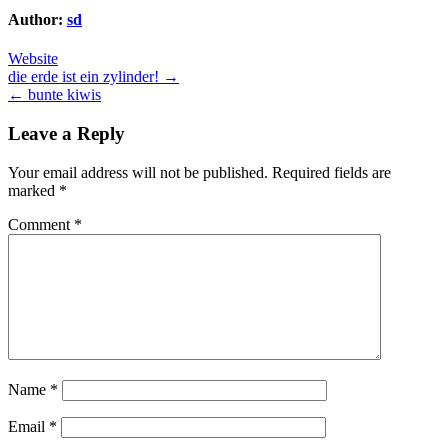
Author:
sd
Website
Post
die erde ist ein zylinder! →
← bunte kiwis
navigation
Leave a Reply
Your email address will not be published.
Required fields are
marked
*
Comment
*
Name
*
Email
*