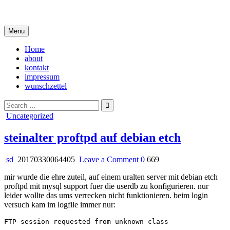
Skip
i live in my own little world, but it's ok… they know me here
to
content
Menu
Home
about
kontakt
impressum
wunschzettel
Search
for:
Posted
Uncategorized
in
steinalter proftpd auf debian etch
on
sd
20170330064405
Leave a Comment
0
669
steinalter
mir wurde die ehre zuteil, auf einem uralten server mit debian etch
proftpd
proftpd mit mysql support fuer die userdb zu konfigurieren. nur
auf
leider wollte das ums verrecken nicht funktionieren. beim login
debian
versuch kam im logfile immer nur:
etch