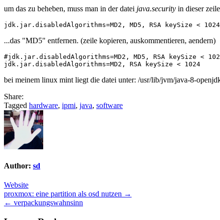
permissions
um das zu beheben, muss man in der datei
java.security
in dieser zeile
to
unsigned
jars.”
...das "MD5" entfernen. (zeile kopieren, auskommentieren, aendern)
#jdk.jar.disabledAlgorithms=MD2, MD5, RSA keySize < 102
bei meinem linux mint liegt die datei unter: /usr/lib/jvm/java-8-openjd
Share:
Tagged
hardware
,
ipmi
,
java
,
software
Author:
sd
Website
Post
proxmox: eine partition als osd nutzen →
← verpackungswahnsinn
navigation