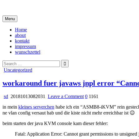
Skip
i live in my own little world, but it's ok… they know me here
to
content
Menu
Home
about
kontakt
impressum
wunschzettel
Search
for:
Posted
Uncategorized
in
workaround fuer javaws jnpl error “Cannot
on
sd
20181013082031
Leave a Comment
0
1161
workaround
in mein
kleines serverchen
habe ich ein “ASMB8-iKVM” rein gesteckt,
fuer
ne vlan config versaut hab und die kiste nicht mehr erreichbar ist 😉
javaws
jnpl
beim starten der java KVM console kam dieser fehler:
error
“Cannot
Fatal: Application Error: Cannot grant permissions to unsigned j
grant