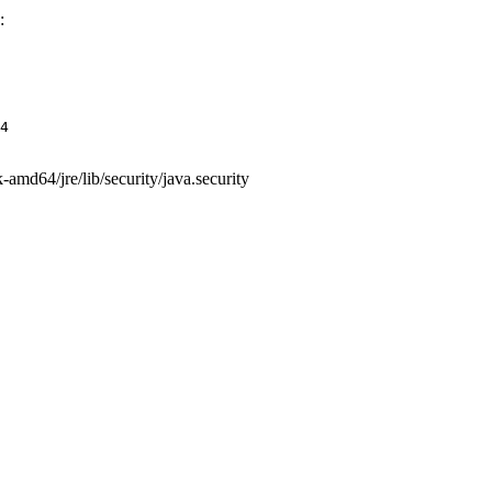
:
4

k-amd64/jre/lib/security/java.security