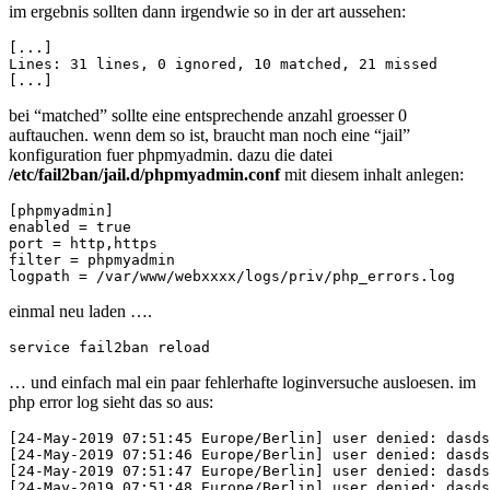
im ergebnis sollten dann irgendwie so in der art aussehen:
[...]

Lines: 31 lines, 0 ignored, 10 matched, 21 missed

bei “matched” sollte eine entsprechende anzahl groesser 0
auftauchen. wenn dem so ist, braucht man noch eine “jail”
konfiguration fuer phpmyadmin. dazu die datei
/etc/fail2ban/jail.d/phpmyadmin.conf
mit diesem inhalt anlegen:
[phpmyadmin]

enabled = true

port = http,https

filter = phpmyadmin

einmal neu laden ….
… und einfach mal ein paar fehlerhafte loginversuche ausloesen. im
php error log sieht das so aus:
[24-May-2019 07:51:45 Europe/Berlin] user denied: dasds
[24-May-2019 07:51:46 Europe/Berlin] user denied: dasds
[24-May-2019 07:51:47 Europe/Berlin] user denied: dasds
[24-May-2019 07:51:48 Europe/Berlin] user denied: dasds