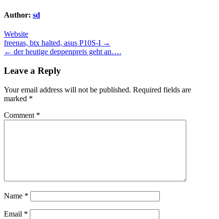
Author:
sd
Website
Post
freenas, btx halted, asus P10S-I →
← der heutige deppenpreis geht an….
navigation
Leave a Reply
Your email address will not be published.
Required fields are
marked
*
Comment
*
Name
*
Email
*