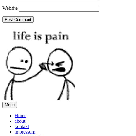
Website
Menu
Home
about
kontakt
impressum