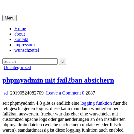
Skip
i live in my own little world, but it's ok… they know me here
to
content
Menu
Home
about
kontakt
impressum
wunschzettel
Search
for:
Posted
Uncategorized
in
phpmyadmin mit fail2ban absichern
on
sd
20190524082709
Leave a Comment
0
2087
phpmyadmin
seit phpmyadmin 4.8 gibt es endlich eine
logging funktion
fuer die
mit
fehlgeschlagenen logins. diese kann man dann wunderbar per
fail2ban
fail2ban auswerten. frueher war das eher eine wurschtelei mit
absichern
customized apache logs oder gar aenderungen an den installierten
phpmyadmin dateien (welche nach einem update wieder futsch
waren). standardmaessig ist diese logging funktion auch enabled