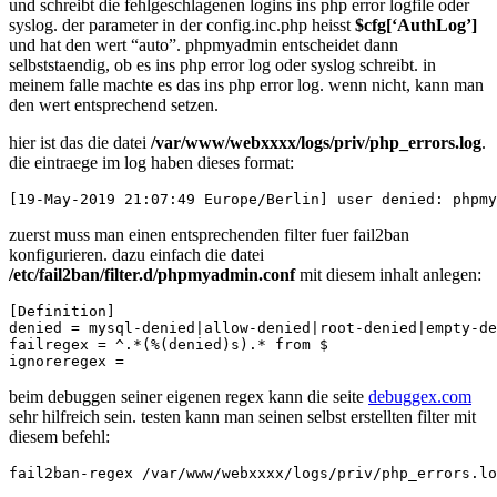
und schreibt die fehlgeschlagenen logins ins php error logfile oder
syslog. der parameter in der config.inc.php heisst
$cfg[‘AuthLog’]
und hat den wert “auto”. phpmyadmin entscheidet dann
selbststaendig, ob es ins php error log oder syslog schreibt. in
meinem falle machte es das ins php error log. wenn nicht, kann man
den wert entsprechend setzen.
hier ist das die datei
/var/www/webxxxx/logs/priv/php_errors.log
.
die eintraege im log haben dieses format:
zuerst muss man einen entsprechenden filter fuer fail2ban
konfigurieren. dazu einfach die datei
/etc/fail2ban/filter.d/phpmyadmin.conf
mit diesem inhalt anlegen:
[Definition]

denied = mysql-denied|allow-denied|root-denied|empty-de
failregex = ^.*(%(denied)s).* from 
$

beim debuggen seiner eigenen regex kann die seite
debuggex.com
sehr hilfreich sein. testen kann man seinen selbst erstellten filter mit
diesem befehl: