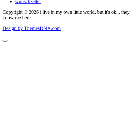
wunschzettel
Copyright © 2026 i live in my own little world, but it's ok... they
know me here
Design by ThemesDNA.com
Scroll
to
Top