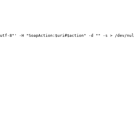
utf-8"' -H "SoapAction:$uri#$action" -d "
" -s > /dev/nul