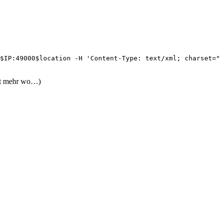
$IP:49000$location -H 'Content-Type: text/xml; charset="
cht mehr wo…)