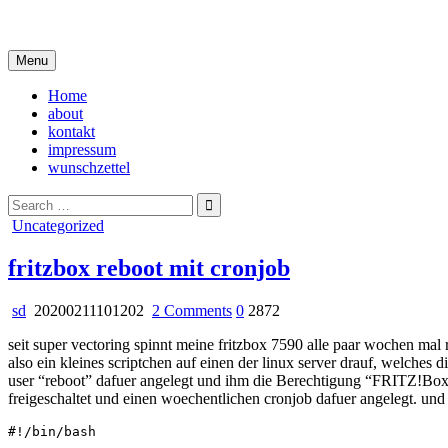
Skip
i live in my own little world, but it's ok… they know me here
to
content
Menu
Home
about
kontakt
impressum
wunschzettel
Search
for:
Posted
Uncategorized
in
fritzbox reboot mit cronjob
on
sd
20200211101202
2 Comments
0
2872
fritzbox
seit super vectoring spinnt meine fritzbox 7590 alle paar wochen mal r
reboot
also ein kleines scriptchen auf einen der linux server drauf, welches di
mit
user “reboot” dafuer angelegt und ihm die Berechtigung “FRITZ!Box E
cronjob
freigeschaltet und einen woechentlichen cronjob dafuer angelegt. und h
#!/bin/bash
