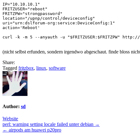
IP="10.10.10.1"

FRITZUSER="reboot"

FRITZPW="strongpassword"

location="/upnp/control/deviceconfig"

uri="urn:dslforum-org:service:DeviceConfig:1"

action='Reboot'

curl -k -m 5 --anyauth -u "$FRITZUSER:$FRITZPW" http://
(nicht selbst erfunden, sondern irgendwo abgeschaut. finde bloss ni
Share:
Tagged
fritzbox
,
linux
,
software
Author:
sd
Website
Post
perl: warning setting locale failed unter debian →
← airpods am huawei p20pro
navigation