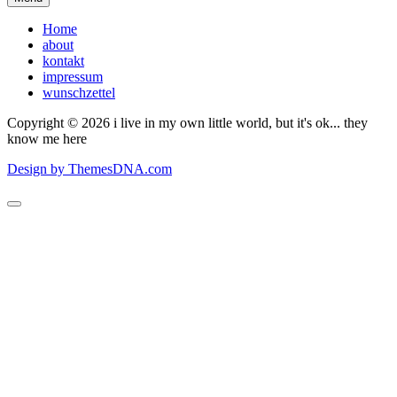
Home
about
kontakt
impressum
wunschzettel
Copyright © 2026 i live in my own little world, but it's ok... they
know me here
Design by ThemesDNA.com
Scroll
to
Top