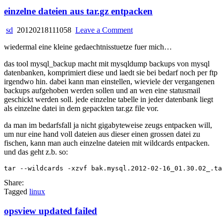
einzelne dateien aus tar.gz entpacken
on
sd
20120218111058
Leave a Comment
einzelne
wiedermal eine kleine gedaechtnisstuetze fuer mich…
dateien
aus
das tool mysql_backup macht mit mysqldump backups von mysql
tar.gz
datenbanken, komprimiert diese und laedt sie bei bedarf noch per ftp
entpacken
irgendwo hin. dabei kann man einstellen, wieviele der vergangenen
backups aufgehoben werden sollen und an wen eine statusmail
geschickt werden soll. jede einzelne tabelle in jeder datenbank liegt
als einzelne datei in dem gepackten tar.gz file vor.
da man im bedarfsfall ja nicht gigabyteweise zeugs entpacken will,
um nur eine hand voll dateien aus dieser einen grossen datei zu
fischen, kann man auch einzelne dateien mit wildcards entpacken.
und das geht z.b. so:
Share:
Tagged
linux
opsview updated failed