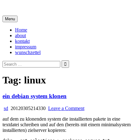
Skip
i live in my own little world, but it's ok… they know me here
to
content
Menu
Home
about
kontakt
impressum
wunschzettel
Search
for:
Tag:
linux
ein debian system klonen
on
sd
20120305214330
Leave a Comment
ein
auf dem zu klonenden system die installierten pakete in eine
debian
textdatei schreiben und auf den (bereits mit einem minimalsystem
system
installierten) zielserver kopieren:
klonen