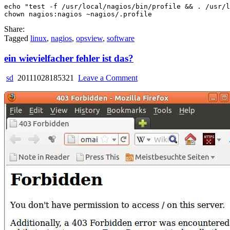
echo "test -f /usr/local/nagios/bin/profile && . /usr/l
Share:
Tagged
linux
,
nagios
,
opsview
,
software
ein wievielfacher fehler ist das?
on
sd
20111028185321
Leave a Comment
ein
wievielfacher
fehler
ist
das?