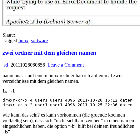
Share:
Tagged
linux
,
software
zwei ordner mit dem gleichen namen
on
sd
20111026060656
Leave a Comment
zwei
nanunana… auf einem linux rechner hab ich auf einmal zwei
ordner
verzeichnisse mit dem gleichen namen.
mit
dem
gleichen
namen
drwxr-xr-x 4 user1 user1 4096 2011-10-20 15:12 daten

wie kann das sein? es kann vorkommen (die gruende koennen
vielfaeltig sein), dass sich “nicht sichtbare zeichen” in einen namen
eingeschlichen haben. die option “-b” hilft bei deinem freundlichen
“ls”