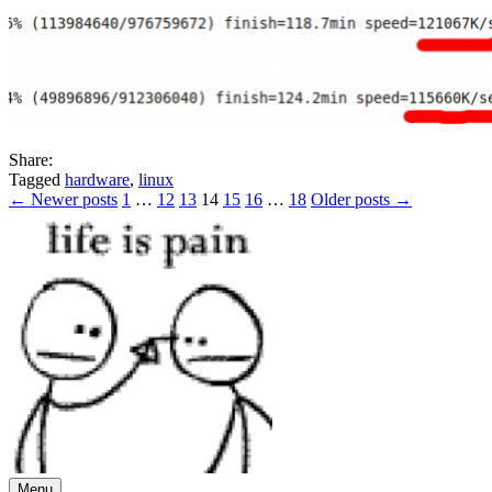
Share:
Tagged
hardware
,
linux
Posts
← Newer posts
1
…
12
13
14
15
16
…
18
Older posts →
pagination
Menu