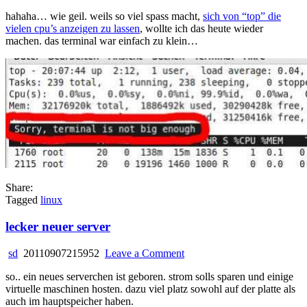
terminal
hahaha… wie geil. weils so viel spass macht,
sich von “top” die
zu
vielen cpu’s anzeigen zu lassen
, wollte ich das heute wieder
klein
machen. das terminal war einfach zu klein…
Share:
Tagged
linux
lecker neuer server
on
sd
20110907215952
Leave a Comment
lecker
so.. ein neues serverchen ist geboren. strom solls sparen und einige
neuer
virtuelle maschinen hosten. dazu viel platz sowohl auf der platte als
server
auch im hauptspeicher haben.