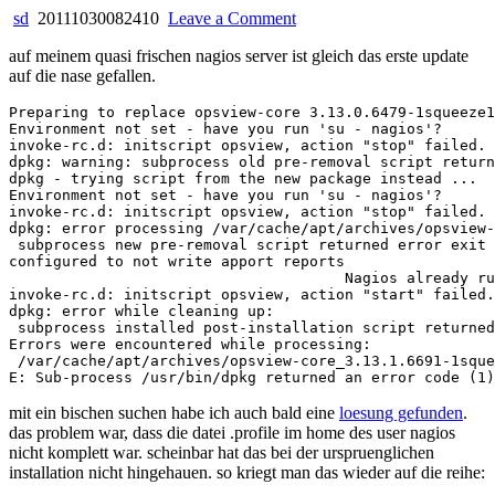
on
sd
20111030082410
Leave a Comment
opsview
auf meinem quasi frischen nagios server ist gleich das erste update
updated
auf die nase gefallen.
failed
Preparing to replace opsview-core 3.13.0.6479-1squeeze1
Environment not set - have you run 'su - nagios'?

invoke-rc.d: initscript opsview, action "stop" failed.

dpkg: warning: subprocess old pre-removal script return
dpkg - trying script from the new package instead ...

Environment not set - have you run 'su - nagios'?

invoke-rc.d: initscript opsview, action "stop" failed.

dpkg: error processing /var/cache/apt/archives/opsview-
 subprocess new pre-removal script returned error exit 
configured to not write apport reports

                                      Nagios already ru
invoke-rc.d: initscript opsview, action "start" failed.

dpkg: error while cleaning up:

 subprocess installed post-installation script returned
Errors were encountered while processing:

 /var/cache/apt/archives/opsview-core_3.13.1.6691-1sque
mit ein bischen suchen habe ich auch bald eine
loesung gefunden
.
das problem war, dass die datei .profile im home des user nagios
nicht komplett war. scheinbar hat das bei der urspruenglichen
installation nicht hingehauen. so kriegt man das wieder auf die reihe: