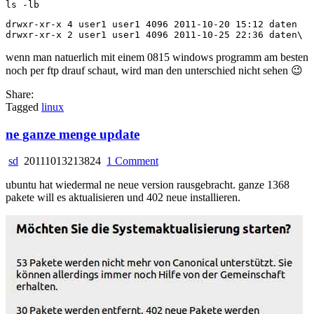
drwxr-xr-x 4 user1 user1 4096 2011-10-20 15:12 daten

wenn man natuerlich mit einem 0815 windows programm am besten
noch per ftp drauf schaut, wird man den unterschied nicht sehen 😉
Share:
Tagged
linux
ne ganze menge update
on
sd
20111013213824
1 Comment
ne
ubuntu hat wiedermal ne neue version rausgebracht. ganze 1368
ganze
pakete will es aktualisieren und 402 neue installieren.
menge
update