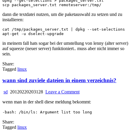
dpkg --get-selections > packages_server.txt

dann die textdatei nutzen, um die paketauswahl zu setzen und zu
installieren:
cat /tmp/packages_server.txt | dpkg --set-selections 

in meinem fall hats sogar bei der umstellung von lenny (alter server)
auf squeeze (neuer server) funktioniert.. muss aber nicht immer so
sein.
Share:
Tagged
linux
wann sind zuviele dateien in einem verzeichnis?
on
sd
20120220203128
Leave a Comment
wann
wenn man in der shell diese meldung bekommt:
sind
zuviele
-bash: /bin/ls: Argument list too long
dateien
in
Share:
einem
Tagged
linux
verzeichnis?