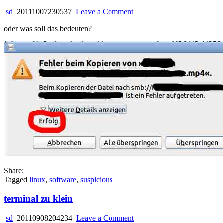
on
sd
20111007230537
Leave a Comment
erfolgreicher
oder was soll das bedeuten?
fehler
Share:
Tagged
linux
,
software
,
suspicious
terminal zu klein
on
sd
20110908204234
Leave a Comment