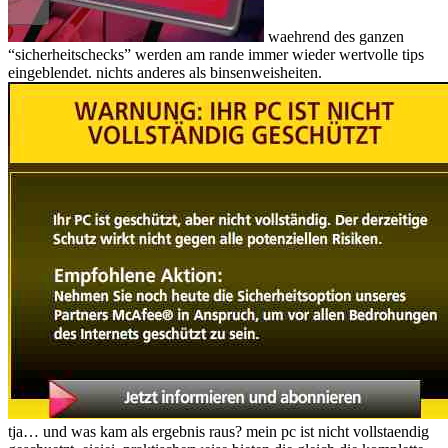
waehrend des ganzen
“sicherheitschecks” werden am rande immer wieder wertvolle tips
eingeblendet. nichts anderes als binsenweisheiten.
tja… und was kam als ergebnis raus? mein pc ist nicht vollstaendig