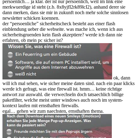
persoenlich… ja klar. der ist nur persoenlich, weil im link eine
merkwuerdige id steht (z.b. 8x8yjfI2rk89lcI2), anhand derer sie
dann merken, dass sie mir in zukunft noch mehr solche sinnlosen
newsletter schicken koennen.
der “persoenliche” sicherheitscheck besteht aus einer flash
einblendung ueber die webseite. was mache ich, wenn ich aus
sicherheitsgruenden kein flash akzeptiere? werde ich dann nie
erfahren, ob mein pc sicher ist?
ok, dann
will ich mal sehen, wie sicher meine daten sind. nach ein paar klicks
werde ich gefragt, was eine firewall ist. hmm… keine richtige
antwort zur auswahl. die verwechseln doch tatsaechlich billige
paketfilter, welche meist unter windows auch noch im system-
kontext laufen mit ernsthaften firewalls.
egal… gehen wir zum naechsten, ernsthaften thema.