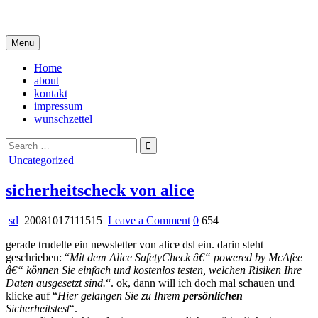
Skip
i live in my own little world, but it's ok… they know me here
to
content
Menu
Home
about
kontakt
impressum
wunschzettel
Search
for:
Posted
Uncategorized
in
sicherheitscheck von alice
on
sd
20081017111515
Leave a Comment
0
654
sicherheitscheck
gerade trudelte ein newsletter von alice dsl ein. darin steht
von
geschrieben: “
Mit dem Alice SafetyCheck â€“ powered by McAfee
alice
â€“ können Sie einfach und kostenlos testen, welchen Risiken Ihre
Daten ausgesetzt sind.
“. ok, dann will ich doch mal schauen und
klicke auf “
Hier gelangen Sie zu Ihrem
persönlichen
Sicherheitstest
“.