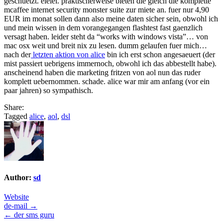
geschuetzt. eieiei. praktischerweise bieten die gleich die komplette
mcaffee internet security monster suite zur miete an. fuer nur 4,90
EUR im monat sollen dann also meine daten sicher sein, obwohl ich
und mein wissen in dem vorangegangen flashtest fast gaenzlich
versagt haben. leider steht da “works with windows vista”… von
mac osx weit und breit nix zu lesen. dumm gelaufen fuer mich…
nach der
letzten aktion von alice
bin ich erst schon angesaeuert (der
mist passiert uebrigens immernoch, obwohl ich das abbestellt habe).
anscheinend haben die marketing fritzen von aol nun das ruder
komplett uebernommen. schade. alice war mir am anfang (vor ein
paar jahren) so sympathisch.
Share:
Tagged
alice
,
aol
,
dsl
Author:
sd
Website
Post
de-mail →
← der sms guru
navigation