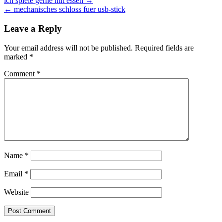
Post
ich spiele gerne mit essen →
← mechanisches schloss fuer usb-stick
navigation
Leave a Reply
Your email address will not be published.
Required fields are
marked
*
Comment
*
Name
*
Email
*
Website