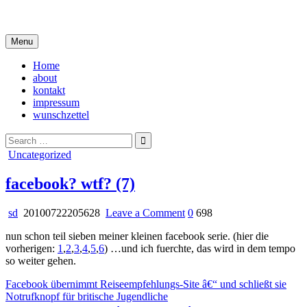
Skip
i live in my own little world, but it's ok… they know me here
to
content
Menu
Home
about
kontakt
impressum
wunschzettel
Search
for:
Posted
Uncategorized
in
facebook? wtf? (7)
on
sd
20100722205628
Leave a Comment
0
698
facebook?
nun schon teil sieben meiner kleinen facebook serie. (hier die
wtf?
vorherigen:
1
,
2
,
3
,
4
,
5
,
6
) …und ich fuerchte, das wird in dem tempo
(7)
so weiter gehen.
Facebook übernimmt Reiseempfehlungs-Site â€“ und schließt sie
Notrufknopf für britische Jugendliche