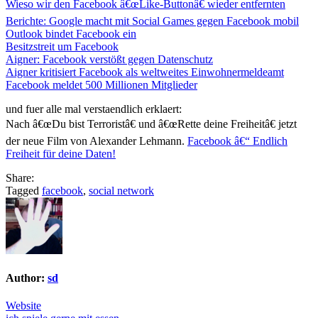
Wieso wir den Facebook â€œLike-Buttonâ€ wieder entfernten
Berichte: Google macht mit Social Games gegen Facebook mobil
Outlook bindet Facebook ein
Besitzstreit um Facebook
Aigner: Facebook verstößt gegen Datenschutz
Aigner kritisiert Facebook als weltweites Einwohnermeldeamt
Facebook meldet 500 Millionen Mitglieder
und fuer alle mal verstaendlich erklaert:
Nach â€œDu bist Terroristâ€ und â€œRette deine Freiheitâ€ jetzt
der neue Film von Alexander Lehmann.
Facebook â€“ Endlich
Freiheit für deine Daten!
Share:
Tagged
facebook
,
social network
Author:
sd
Website