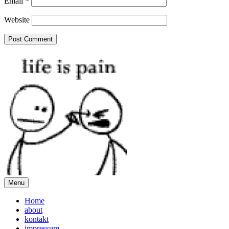
Email
*
Website
Menu
Home
about
kontakt
impressum