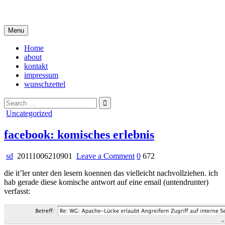
Skip
i live in my own little world, but it's ok… they know me here
to
content
Menu
Home
about
kontakt
impressum
wunschzettel
Search
for:
Posted
Uncategorized
in
facebook: komisches erlebnis
on
sd
20111006210901
Leave a Comment
0
672
facebook:
die it’ler unter den lesern koennen das vielleicht nachvollziehen. ich
komisches
hab gerade diese komische antwort auf eine email (untendrunter)
erlebnis
verfasst: