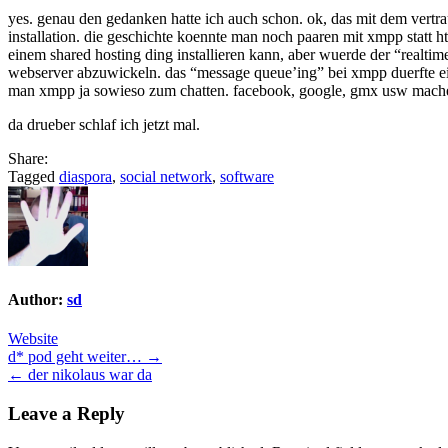
yes. genau den gedanken hatte ich auch schon. ok, das mit dem vertr
installation. die geschichte koennte man noch paaren mit xmpp statt ht
einem shared hosting ding installieren kann, aber wuerde der “realti
webserver abzuwickeln. das “message queue’ing” bei xmpp duerfte ein
man xmpp ja sowieso zum chatten. facebook, google, gmx usw mache
da drueber schlaf ich jetzt mal.
Share:
Tagged
diaspora
,
social network
,
software
Author:
sd
Website
Post
d* pod geht weiter… →
← der nikolaus war da
navigation
Leave a Reply