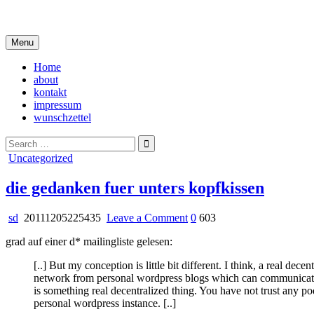
Skip
i live in my own little world, but it's ok… they know me here
to
content
Menu
Home
about
kontakt
impressum
wunschzettel
Search
for:
Posted
Uncategorized
in
die gedanken fuer unters kopfkissen
on
sd
20111205225435
Leave a Comment
0
603
die
grad auf einer d* mailingliste gelesen:
gedanken
fuer
[..] But my conception is little bit different. I think, a real de
unters
network from personal wordpress blogs which can communicate 
kopfkissen
is something real decentralized thing. You have not trust any po
personal wordpress instance. [..]