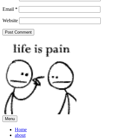
Email
*
Website
Menu
Home
about