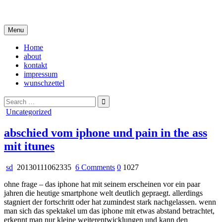
Skip
i live in my own little world, but it's ok… they know me here
to
content
Menu
Home
about
kontakt
impressum
wunschzettel
Search
for:
Posted
Uncategorized
in
abschied vom iphone und pain in the ass
mit itunes
on
sd
20130111062335
6 Comments
0
1027
abschied
ohne frage – das iphone hat mit seinem erscheinen vor ein paar
vom
jahren die heutige smartphone welt deutlich gepraegt. allerdings
iphone
stagniert der fortschritt oder hat zumindest stark nachgelassen. wenn
und
man sich das spektakel um das iphone mit etwas abstand betrachtet,
pain
erkennt man nur kleine weiterentwicklungen und kann den
in