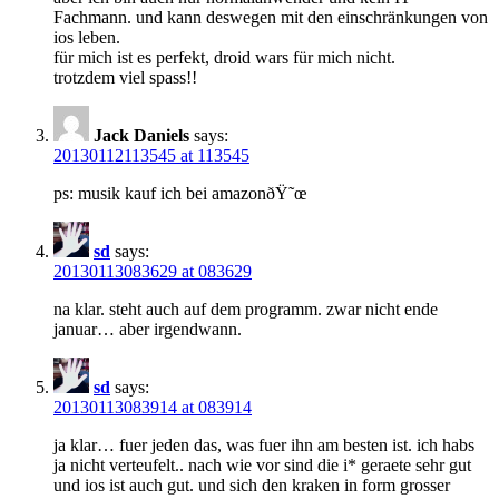
Fachmann. und kann deswegen mit den einschränkungen von
ios leben.
für mich ist es perfekt, droid wars für mich nicht.
trotzdem viel spass!!
Jack Daniels
says:
20130112113545 at 113545
ps: musik kauf ich bei amazonðŸ˜œ
sd
says:
20130113083629 at 083629
na klar. steht auch auf dem programm. zwar nicht ende
januar… aber irgendwann.
sd
says:
20130113083914 at 083914
ja klar… fuer jeden das, was fuer ihn am besten ist. ich habs
ja nicht verteufelt.. nach wie vor sind die i* geraete sehr gut
und ios ist auch gut. und sich den kraken in form grosser