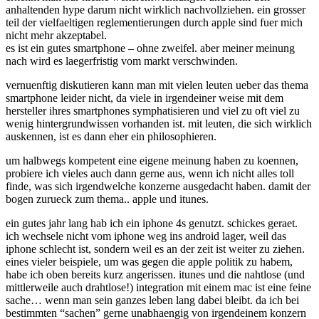
anhaltenden hype darum nicht wirklich nachvollziehen. ein grosser
the
teil der vielfaeltigen reglementierungen durch apple sind fuer mich
ass
nicht mehr akzeptabel.
mit
es ist ein gutes smartphone – ohne zweifel. aber meiner meinung
itunes
nach wird es laegerfristig vom markt verschwinden.
vernuenftig diskutieren kann man mit vielen leuten ueber das thema
smartphone leider nicht, da viele in irgendeiner weise mit dem
hersteller ihres smartphones symphatisieren und viel zu oft viel zu
wenig hintergrundwissen vorhanden ist. mit leuten, die sich wirklich
auskennen, ist es dann eher ein philosophieren.
um halbwegs kompetent eine eigene meinung haben zu koennen,
probiere ich vieles auch dann gerne aus, wenn ich nicht alles toll
finde, was sich irgendwelche konzerne ausgedacht haben. damit der
bogen zurueck zum thema.. apple und itunes.
ein gutes jahr lang hab ich ein iphone 4s genutzt. schickes geraet.
ich wechsele nicht vom iphone weg ins android lager, weil das
iphone schlecht ist, sondern weil es an der zeit ist weiter zu ziehen.
eines vieler beispiele, um was gegen die apple politik zu habem,
habe ich oben bereits kurz angerissen. itunes und die nahtlose (und
mittlerweile auch drahtlose!) integration mit einem mac ist eine feine
sache… wenn man sein ganzes leben lang dabei bleibt. da ich bei
bestimmten “sachen” gerne unabhaengig von irgendeinem konzern