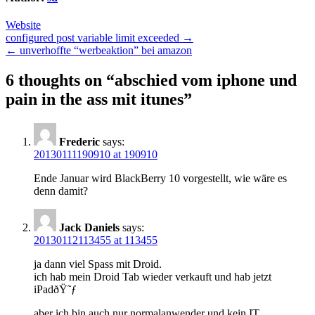
Website
Post
configured post variable limit exceeded →
← unverhoffte “werbeaktion” bei amazon
navigation
6 thoughts on “
abschied vom iphone und
pain in the ass mit itunes
”
Frederic
says:
20130111190910 at 190910
Ende Januar wird BlackBerry 10 vorgestellt, wie wäre es
denn damit?
Jack Daniels
says:
20130112113455 at 113455
ja dann viel Spass mit Droid.
ich hab mein Droid Tab wieder verkauft und hab jetzt
iPadðŸ˜ƒ
aber ich bin auch nur normalanwender und kein IT