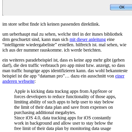
im store selbst finde ich keinen passenden direktlink.
um ueberhaupt mal zu sehen, welche titel in der itunes bibliothek
drm geschuetzt sind, kann man sich
mit dieser anleitung
eine
“intelligente wiedergabeliste” erstellen. hilfreich ist. mal sehen, wie
ich aus der nummer rauskomme. ich werde berichten.
ein weiteres paradebeispiel ist, dass es keine app mehr gibt (geben
darf), die den traffic verbrauch pro app misst bzw. anzeigt, so dass
man traffic hungrige apps identifizieren kann. das wohl bekannteste
beispiel ist die app “dataman pro”… dazu ein ausschnitt von
einer
anderen webseite
:
Apple is kicking data trackng apps from AppStore or
forces developers to reduce functionality of those apps,
limiting ability of such apps to help user to stay below
the limit of their data plan and save from expenses on
purchasing additional megabytes.
Since iOS 4.0, data tracking apps for iOS constantly
work in background and allow user to stay below the
free limit of their data plan by monitoring data usage