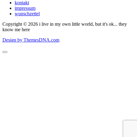
kontakt
impressum
wunschzettel
Copyright © 2026 i live in my own little world, but it's ok... they
know me here
Design by ThemesDNA.com
Scroll
to
Top