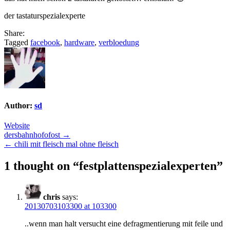
der tastaturspezialexperte
Share:
Tagged
facebook
,
hardware
,
verbloedung
Author:
sd
Website
Post
dersbahnhofofost →
← chili mit fleisch mal ohne fleisch
navigation
1 thought on “
festplattenspezialexperten
”
chris
says:
20130703103300 at 103300
..wenn man halt versucht eine defragmentierung mit feile und