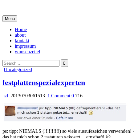
Skip
i live in my own little world, but it's ok… they know me here
to
content
Menu
Home
about
kontakt
impressum
wunschzettel
Search
for:
Posted
Uncategorized
in
festplattenspezialexperten
on
sd
20130703061513
1 Comment
0
716
festplattenspezialexperten
ps: tipp: NIEMALS (!!!!!!!!!!) so viele ausrufezeichen verwenden! -
das hat mich schon 2 tastaturen gekostet… ernsthaft! 😉