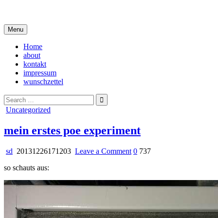
Skip
i live in my own little world, but it's ok… they know me here
to
content
Menu
Home
about
kontakt
impressum
wunschzettel
Search
for:
Posted
Uncategorized
in
mein erstes poe experiment
on
sd
20131226171203
Leave a Comment
0
737
mein
so schauts aus:
erstes
poe
experiment