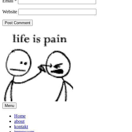
Email
*
Website
Menu
Home
about
kontakt
impressum