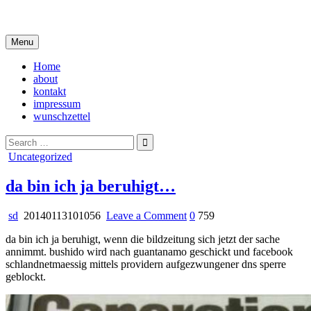
Skip
i live in my own little world, but it's ok… they know me here
to
content
Menu
Home
about
kontakt
impressum
wunschzettel
Search
for:
Posted
Uncategorized
in
da bin ich ja beruhigt…
on
sd
20140113101056
Leave a Comment
0
759
da
da bin ich ja beruhigt, wenn die bildzeitung sich jetzt der sache
bin
annimmt. bushido wird nach guantanamo geschickt und facebook
ich
schlandnetmaessig mittels providern aufgezwungener dns sperre
ja
geblockt.
beruhigt…