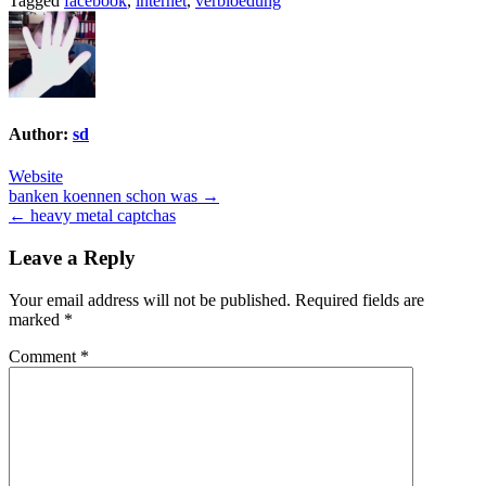
Tagged
facebook
,
internet
,
verbloedung
Author:
sd
Website
Post
banken koennen schon was →
← heavy metal captchas
navigation
Leave a Reply
Your email address will not be published.
Required fields are
marked
*
Comment
*