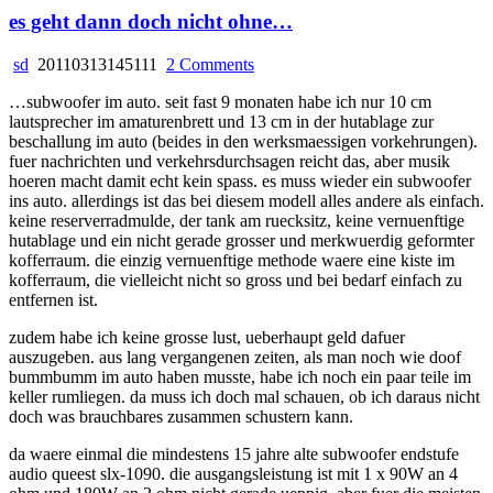
es geht dann doch nicht ohne…
on
sd
20110313145111
2 Comments
es
…subwoofer im auto. seit fast 9 monaten habe ich nur 10 cm
geht
lautsprecher im amaturenbrett und 13 cm in der hutablage zur
dann
beschallung im auto (beides in den werksmaessigen vorkehrungen).
doch
fuer nachrichten und verkehrsdurchsagen reicht das, aber musik
nicht
hoeren macht damit echt kein spass. es muss wieder ein subwoofer
ohne…
ins auto. allerdings ist das bei diesem modell alles andere als einfach.
keine reserverradmulde, der tank am ruecksitz, keine vernuenftige
hutablage und ein nicht gerade grosser und merkwuerdig geformter
kofferraum. die einzig vernuenftige methode waere eine kiste im
kofferraum, die vielleicht nicht so gross und bei bedarf einfach zu
entfernen ist.
zudem habe ich keine grosse lust, ueberhaupt geld dafuer
auszugeben. aus lang vergangenen zeiten, als man noch wie doof
bummbumm im auto haben musste, habe ich noch ein paar teile im
keller rumliegen. da muss ich doch mal schauen, ob ich daraus nicht
doch was brauchbares zusammen schustern kann.
da waere einmal die mindestens 15 jahre alte subwoofer endstufe
audio queest slx-1090. die ausgangsleistung ist mit 1 x 90W an 4