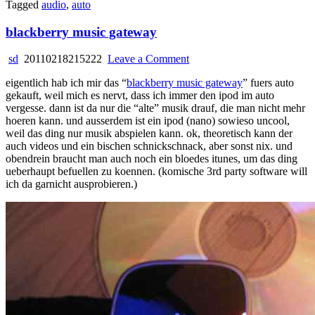
Tagged
audio
,
auto
blackberry music gateway
on
sd
20110218215222
Leave a Comment
blackberry
eigentlich hab ich mir das “
blackberry music gateway
” fuers auto
music
gekauft, weil mich es nervt, dass ich immer den ipod im auto
gateway
vergesse. dann ist da nur die “alte” musik drauf, die man nicht mehr
hoeren kann. und ausserdem ist ein ipod (nano) sowieso uncool,
weil das ding nur musik abspielen kann. ok, theoretisch kann der
auch videos und ein bischen schnickschnack, aber sonst nix. und
obendrein braucht man auch noch ein bloedes itunes, um das ding
ueberhaupt befuellen zu koennen. (komische 3rd party software will
ich da garnicht ausprobieren.)