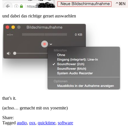
und dabei das richtige geraet auswaehlen
that’s it.
(achso… gemacht mit osx yosemite)
Share:
Tagged
audio
,
osx
,
quicktime
,
software