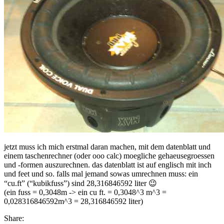
jetzt muss ich mich erstmal daran machen, mit dem datenblatt und
einem taschenrechner (oder ooo calc) moegliche gehaeusegroessen
und -formen auszurechnen. das datenblatt ist auf englisch mit inch
und feet und so. falls mal jemand sowas umrechnen muss: ein
“cu.ft” (“kubikfuss”) sind 28,316846592 liter 😉
(ein fuss = 0,3048m -> ein cu ft. = 0,3048^3 m^3 =
0,028316846592m^3 = 28,316846592 liter)
Share: