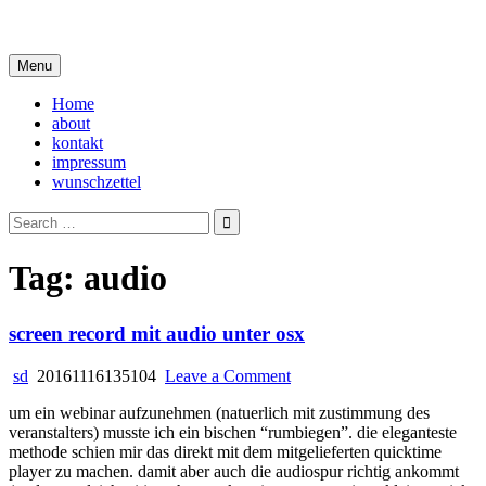
Skip
i live in my own little world, but it's ok… they know me here
to
content
Menu
Home
about
kontakt
impressum
wunschzettel
Search
for:
Tag:
audio
screen record mit audio unter osx
on
sd
20161116135104
Leave a Comment
screen
um ein webinar aufzunehmen (natuerlich mit zustimmung des
record
veranstalters) musste ich ein bischen “rumbiegen”. die eleganteste
mit
methode schien mir das direkt mit dem mitgelieferten quicktime
audio
player zu machen. damit aber auch die audiospur richtig ankommt
unter