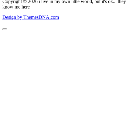
Copyright © 2026 i live in my own little world, but it's ok... they
know me here
Design by ThemesDNA.com
Scroll
to
Top