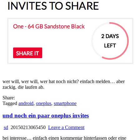
ein
paar
oneplus
invites
wer will, wer will, wer hat noch nicht? einfach melden… aber
zackig. die laufen ab.
Share:
Tagged
android
,
oneplus
,
smartphone
und noch ein paar oneplus invites
on
sd
20150213065450
Leave a Comment
und
bei interesse… einfach einen kommentar hinterlassen oder eine
noch