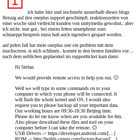
weihnachten
ich habe hier und nochmehr ausserhalb dieses blogs
fleissig auf den oneplus support geschimpft. reaktionszeiten von
einer woche sind vielleicht kunden von unitymedia gewohnt.. aber
ich nicht. nun gut.. bei einem fetten smartphone zum
schnaeppchenpreis muss halt auch irgendwo gespart werden.
auf jeden fall hat mein oneplus one ein problem mit dem
touchscreen. is nich schlimm.. kommt in den besten familien vor…
nach dem ueblichen geplaenkel im supportticket kam dann:
Hi Stefan
We would provide remote access to help you out. 🙂
Well we will type in some commands on to your
computer to which your phone will be connected. It
will flash the whole kernel and OS. I would also
request you to please backup all your important data.
Our working hours are 09:30-18:30 Beijing time.
Please do let me know when are you available for this.
Also please download these files and tool on your
computer before I can take the remote. 🙂
USB Drivers -> https://developer.android.com/[…]
ROM -> http://builds.cyngn.com/factory/bacon/[…]