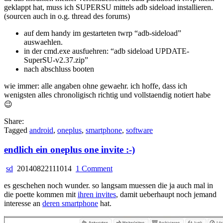
geklappt hat, muss ich SUPERSU mittels adb sideload installieren.
(sourcen auch in o.g. thread des forums)
auf dem handy im gestarteten twrp “adb-sideload”
auswaehlen.
in der cmd.exe ausfuehren: “adb sideload UPDATE-
SuperSU-v2.37.zip”
nach abschluss booten
wie immer: alle angaben ohne gewaehr. ich hoffe, dass ich
wenigsten alles chronoligisch richtig und vollstaendig notiert habe
😉
Share:
Tagged
android
,
oneplus
,
smartphone
,
software
endlich ein oneplus one invite :-)
on
sd
20140822111014
1 Comment
endlich
es geschehen noch wunder. so langsam muessen die ja auch mal in
ein
die poette kommen mit
ihren invites
, damit ueberhaupt noch jemand
oneplus
interesse an
deren smartphone
hat.
one
invite
:-)