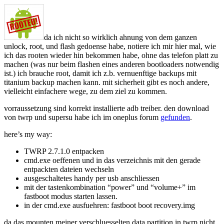
da ich nicht so wirklich ahnung von dem ganzen
unlock, root, und flash gedoense habe, notiere ich mir hier mal, wie
ich das rooten wieder hin bekommen habe, ohne das telefon platt zu
machen (was nur beim flashen eines anderen bootloaders notwendig
ist.) ich brauche root, damit ich z.b. vernuenftige backups mit
titanium backup machen kann. mit sicherheit gibt es noch andere,
vielleicht einfachere wege, zu dem ziel zu kommen.
vorraussetzung sind korrekt installierte adb treiber. den download
von twrp und supersu habe ich im oneplus forum
gefunden
.
here’s my way:
TWRP 2.7.1.0 entpacken
cmd.exe oeffenen und in das verzeichnis mit den gerade
entpackten dateien wechseln
ausgeschaltetes handy per usb anschliessen
mit der tastenkombination “power” und “volume+” im
fastboot modus starten lassen.
in der cmd.exe ausfuehren: fastboot boot recovery.img
da das mounten meiner verschluesselten data partition in twrp nicht