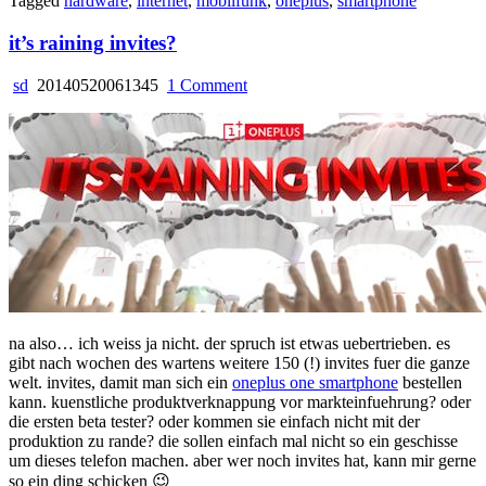
Tagged
hardware
,
internet
,
mobilfunk
,
oneplus
,
smartphone
it’s raining invites?
on
sd
20140520061345
1 Comment
it’s
raining
invites?
na also… ich weiss ja nicht. der spruch ist etwas uebertrieben. es
gibt nach wochen des wartens weitere 150 (!) invites fuer die ganze
welt. invites, damit man sich ein
oneplus one smartphone
bestellen
kann. kuenstliche produktverknappung vor markteinfuehrung? oder
die ersten beta tester? oder kommen sie einfach nicht mit der
produktion zu rande? die sollen einfach mal nicht so ein geschisse
um dieses telefon machen. aber wer noch invites hat, kann mir gerne
so ein ding schicken 😉