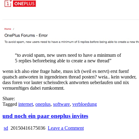
“to avoid spam, new users need to have a minimum of
5 replies beforebeing able to create a new thread”
wenn ich also eine frage habe, muss ich (weil es nervt) erst fuenf
quatsch antworten in irgendeinen thread posten? weia.. kein wunder,
dass foren vor lauter scheissdreck antworten ueberlaufen und nix
vernuenftiges dabei rumkommt.
Share:
Tagged
internet
,
oneplus
,
software
,
verbloedung
und noch ein paar oneplus invites
on
sd
20150416175036
Leave a Comment
und
noch