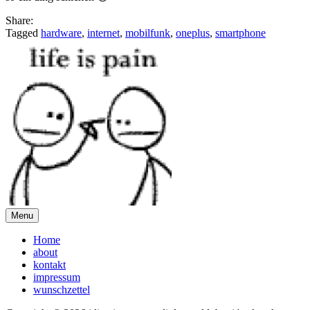
Share:
Tagged
hardware
,
internet
,
mobilfunk
,
oneplus
,
smartphone
Menu
Home
about
kontakt
impressum
wunschzettel