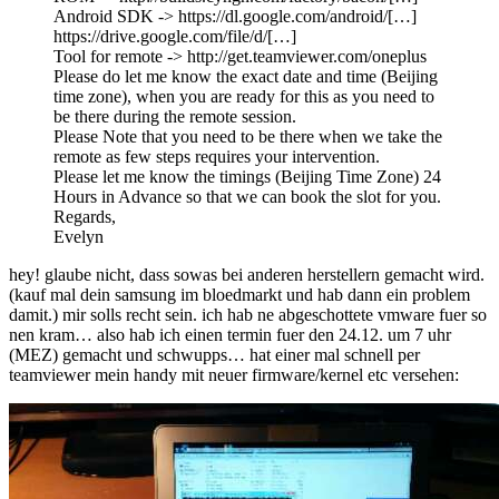
Android SDK -> https://dl.google.com/android/[…]
https://drive.google.com/file/d/[…]
Tool for remote -> http://get.teamviewer.com/oneplus
Please do let me know the exact date and time (Beijing
time zone), when you are ready for this as you need to
be there during the remote session.
Please Note that you need to be there when we take the
remote as few steps requires your intervention.
Please let me know the timings (Beijing Time Zone) 24
Hours in Advance so that we can book the slot for you.
Regards,
Evelyn
hey! glaube nicht, dass sowas bei anderen herstellern gemacht wird.
(kauf mal dein samsung im bloedmarkt und hab dann ein problem
damit.) mir solls recht sein. ich hab ne abgeschottete vmware fuer so
nen kram… also hab ich einen termin fuer den 24.12. um 7 uhr
(MEZ) gemacht und schwupps… hat einer mal schnell per
teamviewer mein handy mit neuer firmware/kernel etc versehen: