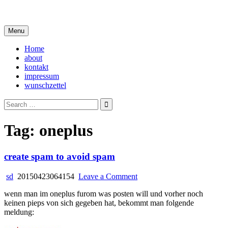
Skip
i live in my own little world, but it's ok… they know me here
to
content
Menu
Home
about
kontakt
impressum
wunschzettel
Search
for:
Tag:
oneplus
create spam to avoid spam
on
sd
20150423064154
Leave a Comment
create
wenn man im oneplus furom was posten will und vorher noch
spam
keinen pieps von sich gegeben hat, bekommt man folgende
to
meldung:
avoid
spam