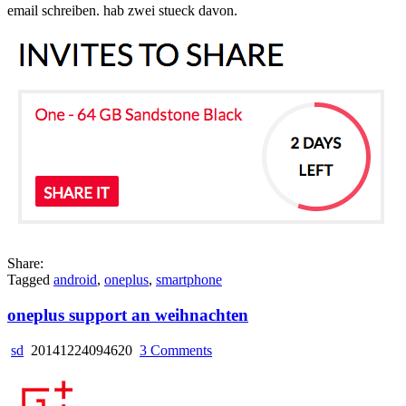
email schreiben. hab zwei stueck davon.
ein
paar
oneplus
invites
Share:
Tagged
android
,
oneplus
,
smartphone
oneplus support an weihnachten
on
sd
20141224094620
3 Comments
oneplus
support
an