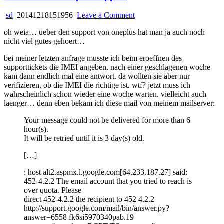
on
sd
20141218151956
Leave a Comment
the
oh weia… ueber den support von oneplus hat man ja auch noch
incredible
nicht viel gutes gehoert…
oneplus
support
bei meiner letzten anfrage musste ich beim eroeffnen des
supporttickets die IMEI angeben. nach einer geschlagenen woche
kam dann endlich mal eine antwort. da wollten sie aber nur
verifizieren, ob die IMEI die richtige ist. wtf? jetzt muss ich
wahrscheinlich schon wieder eine woche warten. vielleicht auch
laenger… denn eben bekam ich diese mail von meinem mailserver:
Your message could not be delivered for more than 6
hour(s).
It will be retried until it is 3 day(s) old.
[…]
: host alt2.aspmx.l.google.com[64.233.187.27] said:
452-4.2.2 The email account that you tried to reach is
over quota. Please
direct 452-4.2.2 the recipient to 452 4.2.2
http://support.google.com/mail/bin/answer.py?
answer=6558 fk6si5970340pab.19