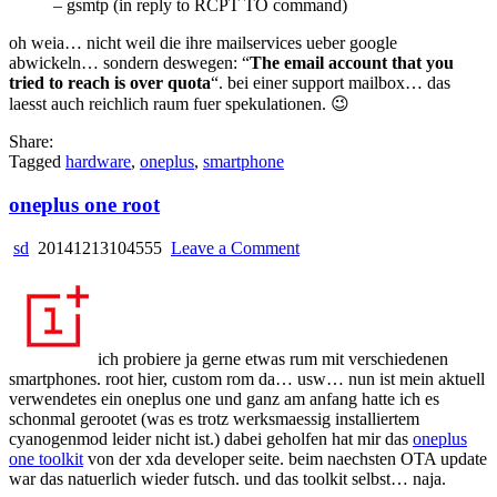
– gsmtp (in reply to RCPT TO command)
oh weia… nicht weil die ihre mailservices ueber google
abwickeln… sondern deswegen: “
The email account that you
tried to reach is over quota
“. bei einer support mailbox… das
laesst auch reichlich raum fuer spekulationen. 😉
Share:
Tagged
hardware
,
oneplus
,
smartphone
oneplus one root
on
sd
20141213104555
Leave a Comment
oneplus
one
root
ich probiere ja gerne etwas rum mit verschiedenen
smartphones. root hier, custom rom da… usw… nun ist mein aktuell
verwendetes ein oneplus one und ganz am anfang hatte ich es
schonmal gerootet (was es trotz werksmaessig installiertem
cyanogenmod leider nicht ist.) dabei geholfen hat mir das
oneplus
one toolkit
von der xda developer seite. beim naechsten OTA update
war das natuerlich wieder futsch. und das toolkit selbst… naja.