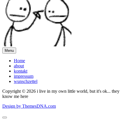
Menu
Home
about
kontakt
impressum
wunschzettel
Copyright © 2026 i live in my own little world, but it's ok... they
know me here
Design by ThemesDNA.com
Scroll
to
Top