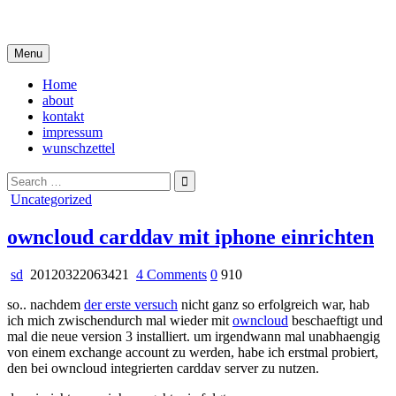
Skip
i live in my own little world, but it's ok… they know me here
to
content
Menu
Home
about
kontakt
impressum
wunschzettel
Search
for:
Posted
Uncategorized
in
owncloud carddav mit iphone einrichten
on
sd
20120322063421
4 Comments
0
910
owncloud
so.. nachdem
der erste versuch
nicht ganz so erfolgreich war, hab
carddav
ich mich zwischendurch mal wieder mit
owncloud
beschaeftigt und
mit
mal die neue version 3 installiert. um irgendwann mal unabhaengig
iphone
von einem exchange account zu werden, habe ich erstmal probiert,
einrichten
den bei owncloud integrierten carddav server zu nutzen.