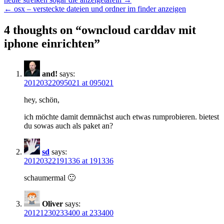
Post
← osx – versteckte dateien und ordner im finder anzeigen
navigation
4 thoughts on “
owncloud carddav mit
iphone einrichten
”
and!
says:
20120322095021 at 095021
hey, schön,
ich möchte damit demnächst auch etwas rumprobieren. bietest
du sowas auch als paket an?
sd
says:
20120322191336 at 191336
schaumermal 🙂
Oliver
says:
20121230233400 at 233400