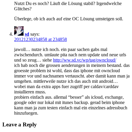
Nutzt Du es noch? Läuft die Lösung stabil? Irgendwelche
Glitches?
Überlege, ob ich auch auf eine OC Lösung umsteigen soll.
sd
says:
20121230234858 at 234858
jawoll… nutze ich noch. ein paar sachen gabs mal
zwischendurch. umlaute pita nach nem update und neue urls
und so zeug… siehe
http://ww.sd.vc/wp/tag/owncloud/
ich hab noch die grossen aenderungen in meinem bestand. das
groesste problem ist wohl, dass das iphone mit owncloud
immer vor und nachnamen vertauscht. aber damit kann man ja
umgehen. mittlerweile nutze ich das auch mit android…
wobei man da extra apps fuer zugriff per caldav/carddav
installieren muss.
probiers einfach aus. allemal “besser” als icloud, exchange,
google oder nur lokal mit itunes backup. gerad beim iphone
kann man ja zum testen einfach mal ein einzelnes adressbuch
hinzufuegen.
Leave a Reply