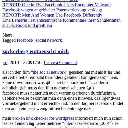
REPORT: One in Five Facebook Users Encounter Malware
Facebook wegen angeblicher Patentverletzung verklagt
REPORT: Men And Women Use Facebook Differently
Eine Lehrerin liest antisemitische Kommentare ihrer Schülerinnen
auf Facebook und greift ein
Share:
Tagged
facebook
,
social network
zuckerberg enttaeuscht mich
on
sd
20101127091750
Leave a Comment
zuckerberg
als ich den film “
the social network
” gesehen hat mit als it’ler und
enttaeuscht
serverbetreiber ein zitat besonders gefallen: (sinngemaess) “nein,
mich
keine downtime. sowas gibts bei facebook nicht”… oder so
aehnlich. (ich muss den film nochmal schauen 😉 )
facebook muss natuerlich auch wartungsarbeiten durchfuehren.
ueblicherweise bekommt man dann einen hinweis, das irgendwas
vorruebergehend nicht erreichbar ist. in den faq bei facebook findet
man auch ein paar wenig hilfreiche eintraege dazu.
mein
broken link checker for wordpress
informiert mich nun schon
fast seit einem tag ueber mehrere “internal servererror (500)” des