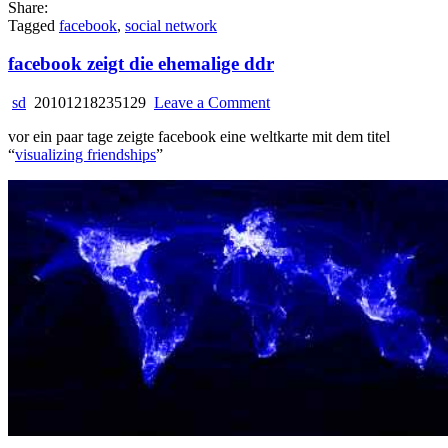
Share:
Tagged
facebook
,
social network
facebook zeigt die ehemalige ddr
on
sd
20101218235129
Leave a Comment
facebook
vor ein paar tage zeigte facebook eine weltkarte mit dem titel
zeigt
“
visualizing friendships
”
die
ehemalige
ddr