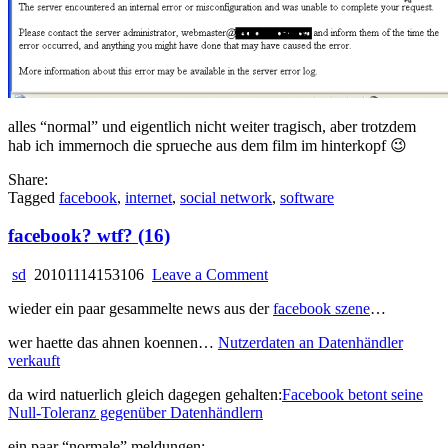
alles “normal” und eigentlich nicht weiter tragisch, aber trotzdem
hab ich immernoch die sprueche aus dem film im hinterkopf 😉
Share:
Tagged
facebook
,
internet
,
social network
,
software
facebook? wtf? (16)
on
sd
20101114153106
Leave a Comment
facebook?
wieder ein paar gesammelte news aus der
facebook szene
…
wtf?
(16)
wer haette das ahnen koennen…
Nutzerdaten an Datenhändler
verkauft
da wird natuerlich gleich dagegen gehalten:
Facebook betont seine
Null-Toleranz gegenüber Datenhändlern
ein paar “normale” meldungen: