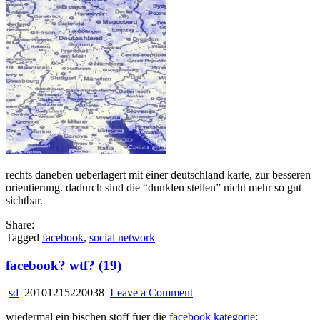
rechts daneben ueberlagert mit einer deutschland karte, zur besseren
orientierung. dadurch sind die “dunklen stellen” nicht mehr so gut
sichtbar.
Share:
Tagged
facebook
,
social network
facebook? wtf? (19)
on
sd
20101215220038
Leave a Comment
facebook?
wiedermal ein bischen stoff fuer die
facebook kategorie
:
wtf?