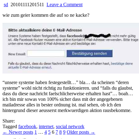
on
sd
20101111201511
Leave a Comment
facebook?
wie zum geier kommen die auf so ne kacke?
wtf?
(15)
“unsere systeme haben festegestellt…” bla… da scheinen “deren
systeme” wohl nicht richtig zu funktionieren. und “falls du glaubst,
dass du diese nachricht faelschlicherweise erhalten hast”… boah…
ich bin mir sowas von 100% sicher dass mit der angegebenen
mailadresse alles in bester ordnung ist. mal sehen, ob ich den
hintergrund dieser aeusserst merkwuerdigen aktion rausbekomme.
Share:
Tagged
facebook
,
internet
,
social network
Posts
← Newer posts
1
…
4
5
6
7
8
9
Older posts →