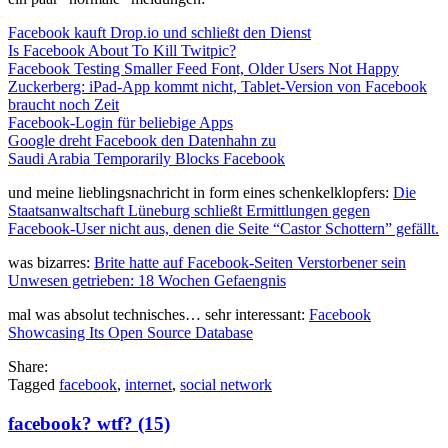
Facebook kauft Drop.io und schließt den Dienst
Is Facebook About To Kill Twitpic?
Facebook Testing Smaller Feed Font, Older Users Not Happy
Zuckerberg: iPad-App kommt nicht, Tablet-Version von Facebook
braucht noch Zeit
Facebook-Login für beliebige Apps
Google dreht Facebook den Datenhahn zu
Saudi Arabia Temporarily Blocks Facebook
und meine lieblingsnachricht in form eines schenkelklopfers:
Die
Staatsanwaltschaft Lüneburg schließt Ermittlungen gegen
Facebook-User nicht aus, denen die Seite “Castor Schottern” gefällt.
was bizarres:
Brite hatte auf Facebook-Seiten Verstorbener sein
Unwesen getrieben: 18 Wochen Gefaengnis
mal was absolut technisches… sehr interessant:
Facebook
Showcasing Its Open Source Database
Share:
Tagged
facebook
,
internet
,
social network
facebook? wtf? (15)