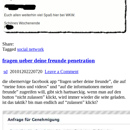
Share:
Tagged
social network
fragen ueber deine freunde penetration
on
sd
20101202220720
Leave a Comment
fragen
die obernervige facebook app “fragen ueber deine freunde”, die auf
ueber
“meine fotos und videos” und “auf die informationen meiner
deine
freunde” zugreifen will, gibt sich hartnaeckig. wenn man auf den
freunde
button “nicht zulassen” klickt, wird immer wieder die seite geladen.
penetration
ist das taktik? bis man endlich auf “zulassen” klickt?