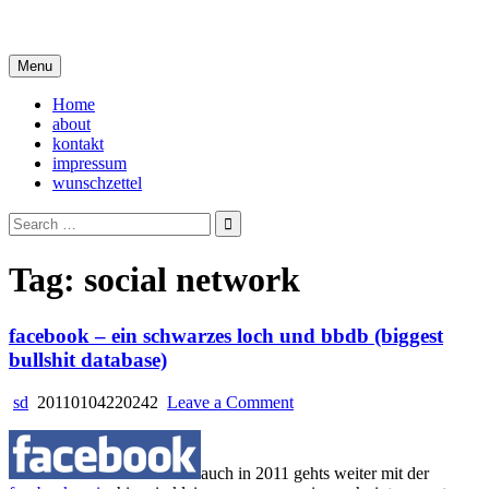
Skip
i live in my own little world, but it's ok… they know me here
to
content
Menu
Home
about
kontakt
impressum
wunschzettel
Search
for:
Tag:
social network
facebook – ein schwarzes loch und bbdb (biggest
bullshit database)
on
sd
20110104220242
Leave a Comment
facebook
–
ein
auch in 2011 gehts weiter mit der
schwarzes