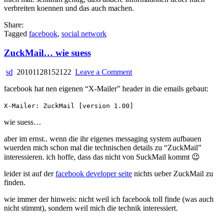
verbreiten koennen und das auch machen.
Share:
Tagged
facebook
,
social network
ZuckMail… wie suess
on
sd
20101128152122
Leave a Comment
ZuckMail…
facebook hat nen eigenen “X-Mailer” header in die emails gebaut:
wie
suess
X-Mailer: ZuckMail [version 1.00]
wie suess…
aber im ernst.. wenn die ihr eigenes messaging system aufbauen
wuerden mich schon mal die technischen details zu “ZuckMail”
interessieren. ich hoffe, dass das nicht von SuckMail kommt 😉
leider ist auf der
facebook developer seite
nichts ueber ZuckMail zu
finden.
wie immer der hinweis: nicht weil ich facebook toll finde (was auch
nicht stimmt), sondern weil mich die technik interessiert.