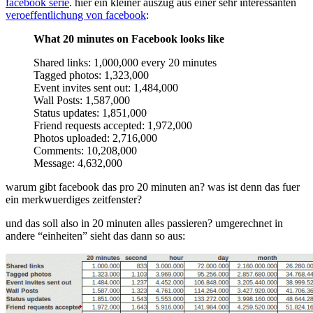
facebook serie
. hier ein kleiner auszug aus einer sehr interessanten
loch
veroeffentlichung von facebook
:
und
bbdb
What 20 minutes on Facebook looks like
(biggest
bullshit
Shared links: 1,000,000 every 20 minutes
database)
Tagged photos: 1,323,000
Event invites sent out: 1,484,000
Wall Posts: 1,587,000
Status updates: 1,851,000
Friend requests accepted: 1,972,000
Photos uploaded: 2,716,000
Comments: 10,208,000
Message: 4,632,000
warum gibt facebook das pro 20 minuten an? was ist denn das fuer
ein merkwuerdiges zeitfenster?
und das soll also in 20 minuten alles passieren? umgerechnet in
andere “einheiten” sieht das dann so aus: