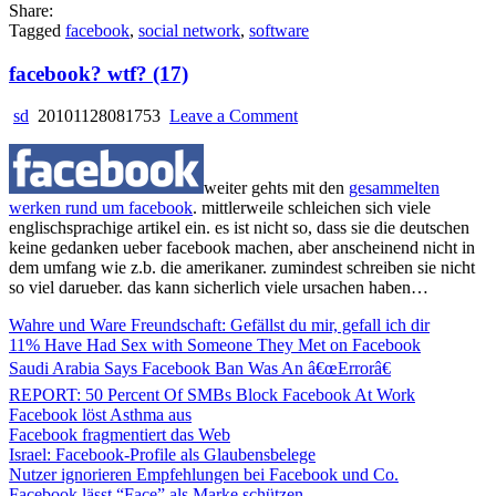
Share:
Tagged
facebook
,
social network
,
software
facebook? wtf? (17)
on
sd
20101128081753
Leave a Comment
facebook?
wtf?
(17)
weiter gehts mit den
gesammelten
werken rund um facebook
. mittlerweile schleichen sich viele
englischsprachige artikel ein. es ist nicht so, dass sie die deutschen
keine gedanken ueber facebook machen, aber anscheinend nicht in
dem umfang wie z.b. die amerikaner. zumindest schreiben sie nicht
so viel darueber. das kann sicherlich viele ursachen haben…
Wahre und Ware Freundschaft: Gefällst du mir, gefall ich dir
11% Have Had Sex with Someone They Met on Facebook
Saudi Arabia Says Facebook Ban Was An â€œErrorâ€
REPORT: 50 Percent Of SMBs Block Facebook At Work
Facebook löst Asthma aus
Facebook fragmentiert das Web
Israel: Facebook-Profile als Glaubensbelege
Nutzer ignorieren Empfehlungen bei Facebook und Co.
Facebook lässt “Face” als Marke schützen