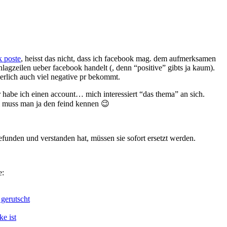
k poste
, heisst das nicht, dass ich facebook mag. dem aufmerksamen
hlagzeilen ueber facebook handelt (, denn “positive” gibts ja kaum).
uerlich auch viel negative pr bekommt.
ar habe ich einen account… mich interessiert “das thema” an sich.
 muss man ja den feind kennen 😉
funden und verstanden hat, müssen sie sofort ersetzt werden.
e:
gerutscht
e ist