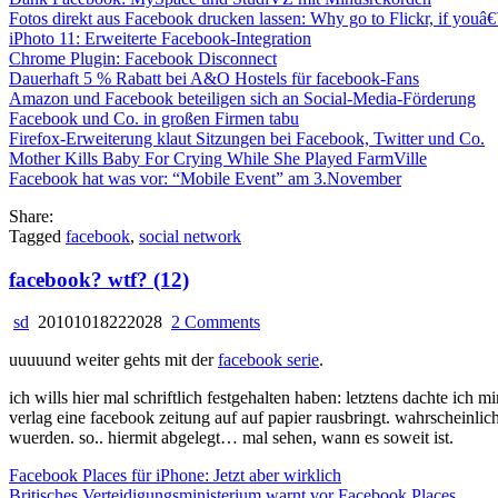
Fotos direkt aus Facebook drucken lassen: Why go to Flickr, if youâ
iPhoto 11: Erweiterte Facebook-Integration
Chrome Plugin: Facebook Disconnect
Dauerhaft 5 % Rabatt bei A&O Hostels für facebook-Fans
Amazon und Facebook beteiligen sich an Social-Media-Förderung
Facebook und Co. in großen Firmen tabu
Firefox-Erweiterung klaut Sitzungen bei Facebook, Twitter und Co.
Mother Kills Baby For Crying While She Played FarmVille
Facebook hat was vor: “Mobile Event” am 3.November
Share:
Tagged
facebook
,
social network
facebook? wtf? (12)
on
sd
20101018222028
2 Comments
facebook?
uuuuund weiter gehts mit der
facebook serie
.
wtf?
(12)
ich wills hier mal schriftlich festgehalten haben: letztens dachte ich m
verlag eine facebook zeitung auf auf papier rausbringt. wahrscheinli
wuerden. so.. hiermit abgelegt… mal sehen, wann es soweit ist.
Facebook Places für iPhone: Jetzt aber wirklich
Britisches Verteidigungsministerium warnt vor Facebook Places