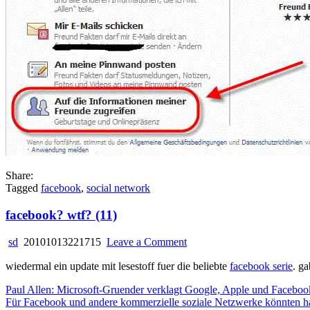
Share:
Tagged
facebook
,
social network
facebook? wtf? (11)
on
sd
20101013221715
Leave a Comment
facebook?
wiedermal ein update mit lesestoff fuer die beliebte
wtf?
facebook serie
. g
(11)
Paul Allen: Microsoft-Gruender verklagt Google, Apple und Faceboo
Für Facebook und andere kommerzielle soziale Netzwerke könnten hart