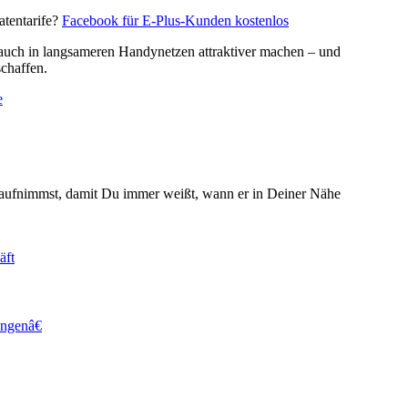
atentarife?
Facebook für E-Plus-Kunden kostenlos
 auch in langsameren Handynetzen attraktiver machen – und
schaffen.
e
 aufnimmst, damit Du immer weißt, wann er in Deiner Nähe
äft
ngenâ€