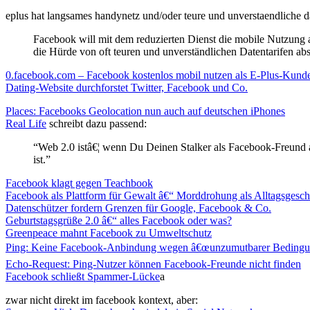
eplus hat langsames handynetz und/oder teure und unverstaendliche d
Facebook will mit dem reduzierten Dienst die mobile Nutzung
die Hürde von oft teuren und unverständlichen Datentarifen ab
0.facebook.com – Facebook kostenlos mobil nutzen als E-Plus-Kund
Dating-Website durchforstet Twitter, Facebook und Co.
Places: Facebooks Geolocation nun auch auf deutschen iPhones
Real Life
schreibt dazu passend:
“Web 2.0 istâ€¦ wenn Du Deinen Stalker als Facebook-Freund
ist.”
Facebook klagt gegen Teachbook
Facebook als Plattform für Gewalt â€“ Morddrohung als Alltagsgesch
Datenschützer fordern Grenzen für Google, Facebook & Co.
Geburtstagsgrüße 2.0 â€“ alles Facebook oder was?
Greenpeace mahnt Facebook zu Umweltschutz
Ping: Keine Facebook-Anbindung wegen â€œunzumutbarer Bedingu
Echo-Request: Ping-Nutzer können Facebook-Freunde nicht finden
Facebook schließt Spammer-Lücke
a
zwar nicht direkt im facebook kontext, aber: