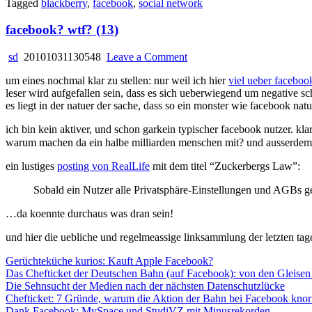
Tagged
blackberry
,
facebook
,
social network
facebook? wtf? (13)
on
sd
20101031130548
Leave a Comment
facebook?
um eines nochmal klar zu stellen: nur weil ich hier
viel ueber faceboo
wtf?
leser wird aufgefallen sein, dass es sich ueberwiegend um negative sc
(13)
es liegt in der natuer der sache, dass so ein monster wie facebook nat
ich bin kein aktiver, und schon garkein typischer facebook nutzer. kl
warum machen da ein halbe milliarden menschen mit? und ausserdem
ein lustiges
posting von RealLife
mit dem titel “Zuckerbergs Law”:
Sobald ein Nutzer alle Privatsphäre-Einstellungen und AGBs ge
…da koennte durchaus was dran sein!
und hier die uebliche und regelmeassige linksammlung der letzten tag
Gerüchteküche kurios: Kauft Apple Facebook?
Das Chefticket der Deutschen Bahn (auf Facebook): von den Gleisen 
Die Sehnsucht der Medien nach der nächsten Datenschutzlücke
Chefticket: 7 Gründe, warum die Aktion der Bahn bei Facebook knork
Dank Facebook: MySpace und StudiVZ mit Minusrekorden