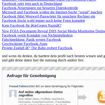
Facebook ortet jetzt auch in Deutschland
Facebook-Neuerungen zur besseren Datenkontrolle
Microsoft und Facebook wollen die Internet-Suche “sozial” machen
Facebook führt Wegwerf-Passwörter für unsichere Rechner ein
Facebook löscht wohl immer noch keine Fotos komplett
Kein Facebook für â€œGegen Nazisâ€?
New FOIA Documents Reveal DHS Social Media Monitoring During
Facebook verrät Kontakte von Nichtmitgliedern
Falschmeldung: Panik wegen Facebook
Geschwätzige Facebook-Apps
Projekt Zugluft â€“ Die Bahn erobert Facebook
und wenn du denkst, du haettest dein profil nach bestem wissen und 
und gibt deine daten fuer die nutzung durch andere frei: