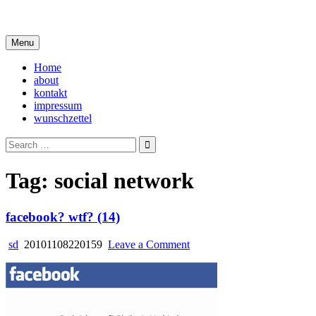
Skip
i live in my own little world, but it's ok… they know me here
to
content
Menu
Home
about
kontakt
impressum
wunschzettel
Search
for:
Tag:
social network
facebook? wtf? (14)
on
sd
20101108220159
Leave a Comment
facebook?
wtf?
(14)