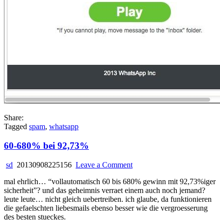
Share:
Tagged
spam
,
whatsapp
60-680% bei 92,73%
on
sd
20130908225156
Leave a Comment
60-
mal ehrlich… “vollautomatisch 60 bis 680% gewinn mit 92,73%iger
680%
sicherheit”? und das geheimnis verraet einem auch noch jemand?
bei
leute leute… nicht gleich uebertreiben. ich glaube, da funktionieren
92,73%
die gefaelschten liebesmails ebenso besser wie die vergroesserung
des besten stueckes.