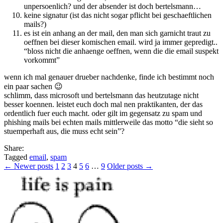
unpersoenlich? und der absender ist doch bertelsmann…
keine signatur (ist das nicht sogar pflicht bei geschaeftlichen
mails?)
es ist ein anhang an der mail, den man sich garnicht traut zu
oeffnen bei dieser komischen email. wird ja immer gepredigt..
“bloss nicht die anhaenge oeffnen, wenn die die email suspekt
vorkommt”
wenn ich mal genauer drueber nachdenke, finde ich bestimmt noch
ein paar sachen 😉
schlimm, dass microsoft und bertelsmann das heutzutage nicht
besser koennen. leistet euch doch mal nen praktikanten, der das
ordentlich fuer euch macht. oder gilt im gegensatz zu spam und
phishing mails bei echten mails mittlerweile das motto “die sieht so
stuemperhaft aus, die muss echt sein”?
Share:
Tagged
email
,
spam
Posts
← Newer posts
1
2
3
4
5
6
…
9
Older posts →
pagination