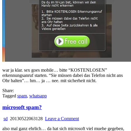
war ja klar. sex goes mobile… bitte “KOSTENLOSEN”
erkennungsanruf starten. “Sie müssen dabei das Telefon nicht ans
Ohr halten”… hm… ja … nee. mit sicherheit nicht.
Share:
Tagged
spam
,
whatsapp
microsoft spam?
on
sd
20130522063128
Leave a Comment
microsoft
also mal ganz ehrlich… da hat sich microsoft viel muehe gegeben,
spam?