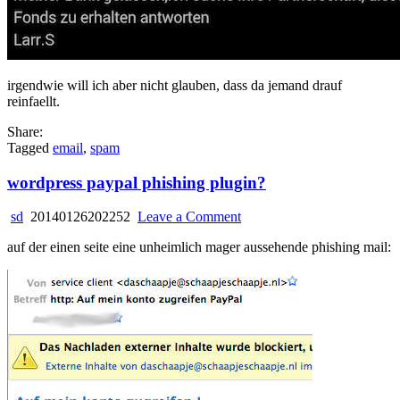
irgendwie will ich aber nicht glauben, dass da jemand drauf
reinfaellt.
Share:
Tagged
email
,
spam
wordpress paypal phishing plugin?
on
sd
20140126202252
Leave a Comment
wordpress
auf der einen seite eine unheimlich mager aussehende phishing mail:
paypal
phishing
plugin?