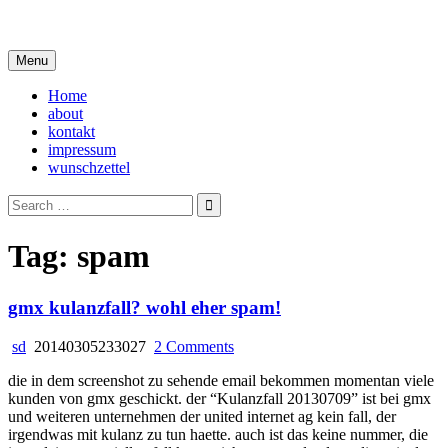
Skip
i live in my own little world, but it's ok… they know me here
to
content
Menu
Home
about
kontakt
impressum
wunschzettel
Search
for:
Tag:
spam
gmx kulanzfall? wohl eher spam!
on
sd
20140305233027
2 Comments
gmx
die in dem screenshot zu sehende email bekommen momentan viele
kulanzfall?
kunden von gmx geschickt. der “Kulanzfall 20130709” ist bei gmx
wohl
und weiteren unternehmen der united internet ag kein fall, der
eher
irgendwas mit kulanz zu tun haette. auch ist das keine nummer, die
spam!