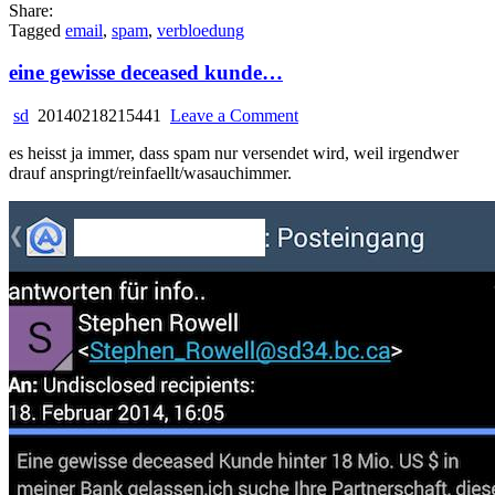
Share:
Tagged
email
,
spam
,
verbloedung
eine gewisse deceased kunde…
on
sd
20140218215441
Leave a Comment
eine
es heisst ja immer, dass spam nur versendet wird, weil irgendwer
gewisse
drauf anspringt/reinfaellt/wasauchimmer.
deceased
kunde…