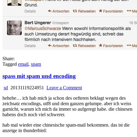
Share:
Tagged
email
,
spam
spass mit spam und encoding
on
sd
20131119224951
Leave a Comment
spass
hehehe… ich hab mich ja schon des oefteren beklagt wegen des
mit
zeichsatz encodings, utf8 und dem ganzen gelumpe. aber ich weiss
spam
garnicht, warum ich mich da immer so aufgeregt habe. die chinesen
und
habens doch noch viel schwerer.
encoding
hab mal wieder eine chinesische spam-mail bekommen. das ist die
anzeige in thunderbird: