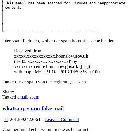
interessant finde ich, woher der spam kommt… siehe header:
Received: from
xxxxx.xxxxxxxxxxxx.hounslow.
gov.uk
([fe80::xxxx:xxxx:xxxx:xxxx]) by
xxxxxxxx.centre.hounslow.
gov.uk
([::1])
with mapi; Mon, 21 Oct 2013 14:53:26 +0100
immer dieser spam von der regierung… tsstss
Share:
Tagged
email
,
spam
whatsapp spam fake mail
on
sd
20130924220645
Leave a Comment
whatsapp
garantiert nicht echt, wenn ihr sowas bekommt:
spam