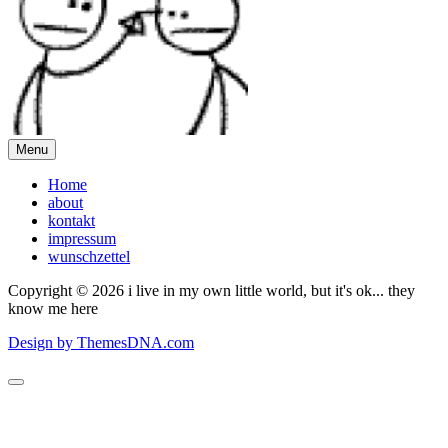
Menu
Home
about
kontakt
impressum
wunschzettel
Copyright © 2026 i live in my own little world, but it's ok... they
know me here
Design by ThemesDNA.com
Scroll
to
Top