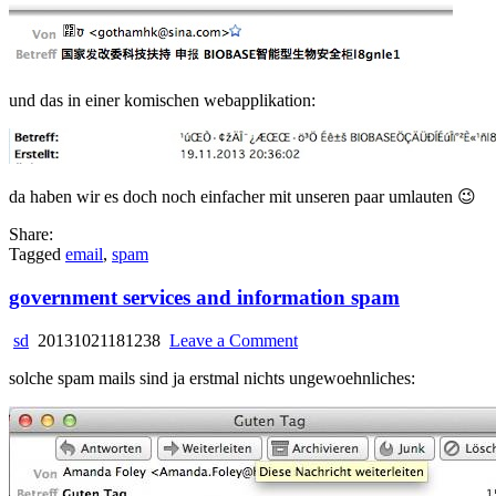
und das in einer komischen webapplikation:
da haben wir es doch noch einfacher mit unseren paar umlauten 😉
Share:
Tagged
email
,
spam
government services and information spam
on
sd
20131021181238
Leave a Comment
government
solche spam mails sind ja erstmal nichts ungewoehnliches:
services
and
information
spam