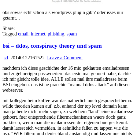
obs sowas echt schon als wordpress plugin gibt? oder isses nur
getarnt…
Share:
Tagged
email
,
internet
,
phishing
,
spam
bsi – ddos, conspiracy theory und spam
on
sd
20140122161522
Leave a Comment
bsi
nachdem ich diese geschichte der 16 mio geklauten emailadressen
–
und zugehoerigen passwoertern das erste mal gehoert habe, dachte
ddos,
ich mir gleich: tolle idee. ALLE sollen mal ihre mailadresse beim
conspiracy
BSI eingeben. das ist ne praechte “manual ddos attack” auf diesen
theory
webserver.
und
spam
mit kollegen beim kaffee war das natuerlich auch gespraechsthema.
wilde theorien kamen auf. z.b. anhand der top level domain kann
man ja heute nicht mehr sagen, zu welchem “land” eine mailadresse
gehoert. fuer entsprechende filtermechanismen waers doch ganz
praktisch, wenn man die mailadressen der eigenen buerger kennt.
damit laesst sich vermeiden, in aehnliche fallen zu tappen wie die
nsa. “WIR filtern und deutschland anstaendig und lassen uns nichts