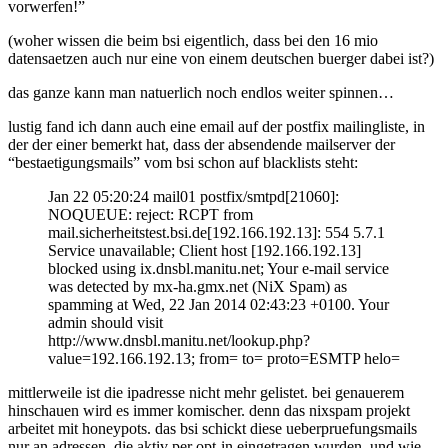
vorwerfen!”
(woher wissen die beim bsi eigentlich, dass bei den 16 mio
datensaetzen auch nur eine von einem deutschen buerger dabei ist?)
das ganze kann man natuerlich noch endlos weiter spinnen…
lustig fand ich dann auch eine email auf der postfix mailingliste, in
der der einer bemerkt hat, dass der absendende mailserver der
“bestaetigungsmails” vom bsi schon auf blacklists steht:
Jan 22 05:20:24 mail01 postfix/smtpd[21060]:
NOQUEUE: reject: RCPT from
mail.sicherheitstest.bsi.de[192.166.192.13]: 554 5.7.1
Service unavailable; Client host [192.166.192.13]
blocked using ix.dnsbl.manitu.net; Your e-mail service
was detected by mx-ha.gmx.net (NiX Spam) as
spamming at Wed, 22 Jan 2014 02:43:23 +0100. Your
admin should visit
http://www.dnsbl.manitu.net/lookup.php?
value=192.166.192.13; from=
to=
proto=ESMTP helo=
mittlerweile ist die ipadresse nicht mehr gelistet. bei genauerem
hinschauen wird es immer komischer. denn das nixspam projekt
arbeitet mit honeypots. das bsi schickt diese ueberpruefungsmails
nur an adressen, die aktiv per opt-in eingetragen wurden. und wie