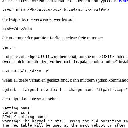
als erstes setzen wir ein paar variablen… der partition typecode “
is de
die festplatte, die verwendet werden soll:
die nuemmer der partition ist die naechste freie nummer:
und eine zufaellige UUID wird benoetigt, um die neue OSD zu identif
(wenns nicht funktioniert, vorher noch das paket “uuid-runtime” instal
wenn all diese variablen gesetzt sind, kann mit dem sgdisk kommando
der output koennte so aussehen:
Setting name!

partNum is 3

REALLY setting name!

Warning: The kernel is still using the old partition ta
The new table will be used at the next reboot or after 