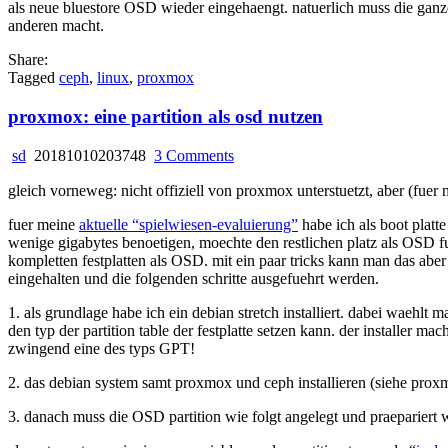
als neue bluestore OSD wieder eingehaengt. natuerlich muss die ganz
anderen macht.
Share:
Tagged
ceph
,
linux
,
proxmox
proxmox: eine partition als osd nutzen
on
sd
20181010203748
3 Comments
proxmox:
gleich vorneweg: nicht offiziell von proxmox unterstuetzt, aber (fuer 
eine
partition
fuer meine
aktuelle “spielwiesen-evaluierung”
habe ich als boot platt
als
wenige gigabytes benoetigen, moechte den restlichen platz als OSD 
osd
kompletten festplatten als OSD. mit ein paar tricks kann man das abe
nutzen
eingehalten und die folgenden schritte ausgefuehrt werden.
1. als grundlage habe ich ein debian stretch installiert. dabei waehlt
den typ der partition table der festplatte setzen kann. der installer m
zwingend eine des typs GPT!
2. das debian system samt proxmox und ceph installieren (siehe prox
3. danach muss die OSD partition wie folgt angelegt und praepariert 