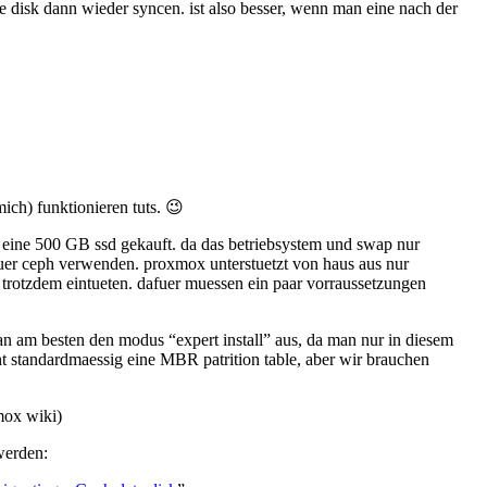
e disk dann wieder syncen. ist also besser, wenn man eine nach der
mich) funktionieren tuts. 😉
e eine 500 GB ssd gekauft. da das betriebsystem und swap nur
fuer ceph verwenden. proxmox unterstuetzt von haus aus nur
r trotzdem eintueten. dafuer muessen ein paar vorraussetzungen
 man am besten den modus “expert install” aus, da man nur in diesem
acht standardmaessig eine MBR patrition table, aber wir brauchen
mox wiki)
werden: