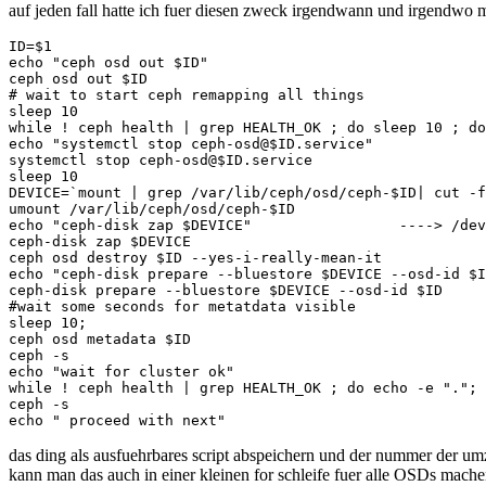
auf jeden fall hatte ich fuer diesen zweck irgendwann und irgendwo m
umwandeln
ID=$1

echo "ceph osd out $ID"

ceph osd out $ID

# wait to start ceph remapping all things

sleep 10

while ! ceph health | grep HEALTH_OK ; do sleep 10 ; do
echo "systemctl stop ceph-osd@$ID.service"

systemctl stop ceph-osd@$ID.service

sleep 10

DEVICE=`mount | grep /var/lib/ceph/osd/ceph-$ID| cut -f
umount /var/lib/ceph/osd/ceph-$ID

echo "ceph-disk zap $DEVICE"                 ----> /dev
ceph-disk zap $DEVICE

ceph osd destroy $ID --yes-i-really-mean-it

echo "ceph-disk prepare --bluestore $DEVICE --osd-id $I
ceph-disk prepare --bluestore $DEVICE --osd-id $ID

#wait some seconds for metatdata visible

sleep 10;

ceph osd metadata $ID

ceph -s

echo "wait for cluster ok"

while ! ceph health | grep HEALTH_OK ; do echo -e "."; 
ceph -s

das ding als ausfuehrbares script abspeichern und der nummer der u
kann man das auch in einer kleinen for schleife fuer alle OSDs mach