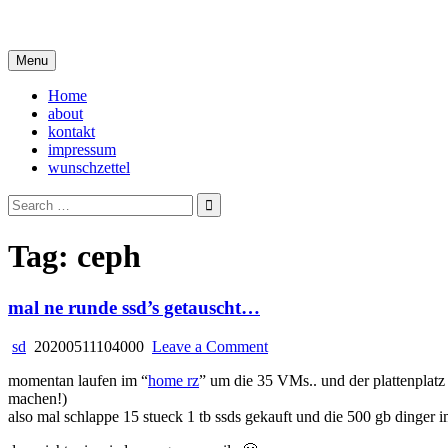
Skip
i live in my own little world, but it's ok… they know me here
to
content
Menu
Home
about
kontakt
impressum
wunschzettel
Search
for:
Tag:
ceph
mal ne runde ssd’s getauscht…
on
sd
20200511104000
Leave a Comment
mal
momentan laufen im “
home rz
” um die 35 VMs.. und der plattenplatz 
ne
machen!)
runde
also mal schlappe 15 stueck 1 tb ssds gekauft und die 500 gb dinger i
ssd’s
getauscht…