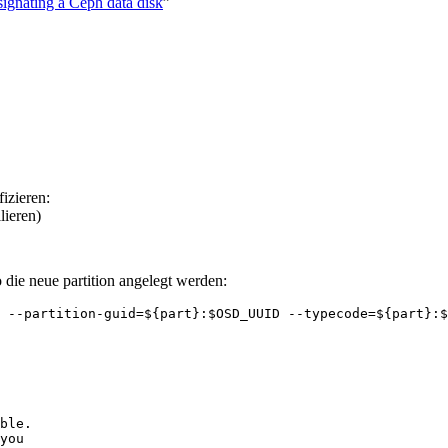
signating a Ceph data disk
”
izieren:
lieren)
 die neue partition angelegt werden:
ble.

you
