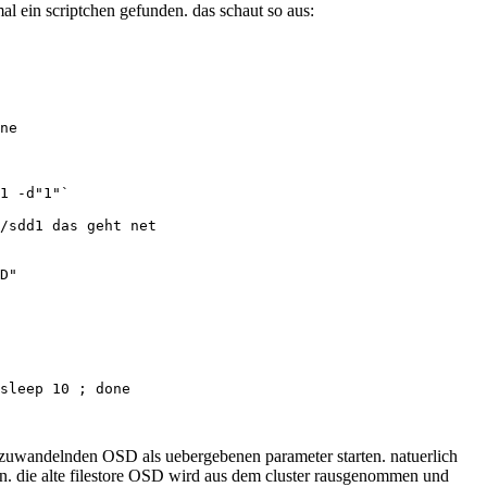
al ein scriptchen gefunden. das schaut so aus:
ne

1 -d"1"`

/sdd1 das geht net

D"

sleep 10 ; done

mzuwandelnden OSD als uebergebenen parameter starten. natuerlich
en. die alte filestore OSD wird aus dem cluster rausgenommen und