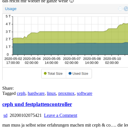
das reicht mir wieder ne ganze weile 🙂
Share:
Tagged
ceph
,
hardware
,
linux
,
proxmox
,
software
ceph und festplattencontroller
on
sd
20200102075421
Leave a Comment
ceph
man muss ja selbst seine erfahrungen machen mit ceph & co…. die le
und