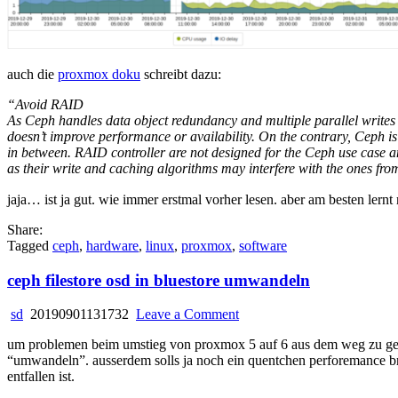
auch die
proxmox doku
schreibt dazu:
“Avoid RAID
As Ceph handles data object redundancy and multiple parallel writes
doesn’t improve performance or availability. On the contrary, Ceph is
in between. RAID controller are not designed for the Ceph use case
as their write and caching algorithms may interfere with the ones fr
jaja… ist ja gut. wie immer erstmal vorher lesen. aber am besten lern
Share:
Tagged
ceph
,
hardware
,
linux
,
proxmox
,
software
ceph filestore osd in bluestore umwandeln
on
sd
20190901131732
Leave a Comment
ceph
um problemen beim umstieg von proxmox 5 auf 6 aus dem weg zu gehen
filestore
“umwandeln”. ausserdem solls ja noch ein quentchen perforemance br
osd
entfallen ist.
in
bluestore