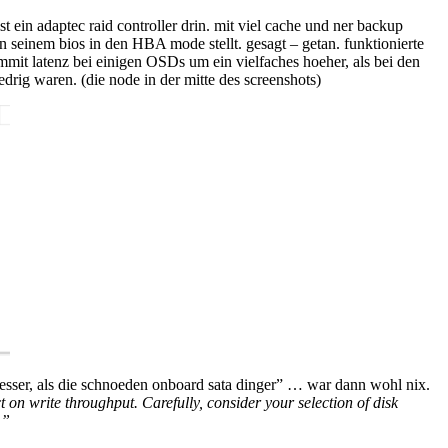
t ein adaptec raid controller drin. mit viel cache und ner backup
 seinem bios in den HBA mode stellt. gesagt – getan. funktionierte
mmit latenz bei einigen OSDs um ein vielfaches hoeher, als bei den
iedrig waren. (die node in der mitte des screenshots)
besser, als die schnoeden onboard sata dinger” … war dann wohl nix.
t on write throughput. Carefully, consider your selection of disk
.”