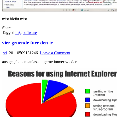
mist bleibt mist.
Share:
Tagged
m$
,
software
vier gruende fuer den ie
on
sd
20110509131246
Leave a Comment
vier
aus gegebenem anlass… gerne immer wieder:
gruende
fuer
den
ie