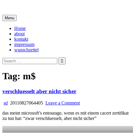
Skip
i live in my own little world, but it's ok… they know me here
to
content
Menu
Home
about
kontakt
impressum
wunschzettel
Search
for:
Tag:
m$
verschluesselt aber nicht sicher
on
sd
20110827064405
Leave a Comment
verschluesselt
das meint microsoft’s entourage, wenn es mit einem cacert zertifikat
aber
zu tun hat: “zwar verschluesselt, aber nicht sicher”
nicht
sicher