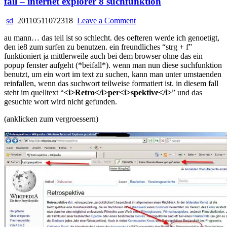
fail – internet explorer 8 suchfunktion
on
sd
20110511072318
Leave a Comment
fail
au mann… das teil ist so schlecht. des oefteren werde ich genoetigt,
–
den ie8 zum surfen zu benutzen. ein freundliches “strg + f”
internet
funktioniert ja mittlerweile auch bei dem browser ohne das ein
explorer
popup fenster aufgeht (*beifall*). wenn man nun diese suchfunktion
8
benutzt, um ein wort im text zu suchen, kann man unter umstaenden
suchfunktion
reinfallen, wenn das suchwort teilweise formatiert ist. in diesem fall
steht im quelltext “
<i>Retro</i>per<i>spektive</i>
” und das
gesuchte wort wird nicht gefunden.
(anklicken zum vergroessern)