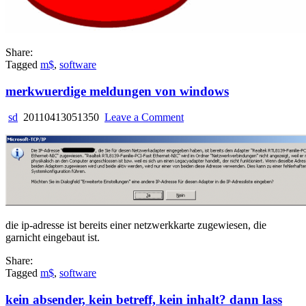
Share:
Tagged
m$
,
software
merkwuerdige meldungen von windows
on
sd
20110413051350
Leave a Comment
merkwuerdige
meldungen
von
windows
die ip-adresse ist bereits einer netzwerkkarte zugewiesen, die
garnicht eingebaut ist.
Share:
Tagged
m$
,
software
kein absender, kein betreff, kein inhalt? dann lass