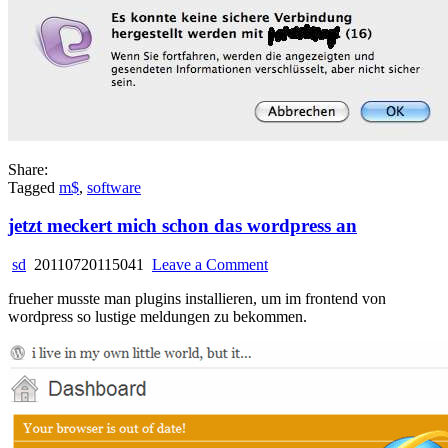
Share:
Tagged
m$
,
software
jetzt meckert mich schon das wordpress an
on
sd
20110720115041
Leave a Comment
jetzt
frueher musste man plugins installieren, um im frontend von
meckert
wordpress so lustige meldungen zu bekommen.
mich
schon
das
wordpress
an