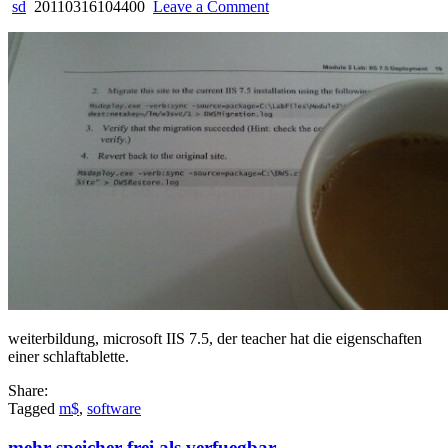
on
sd
20110316104400
Leave a Comment
eins
bedingt
das
andere
weiterbildung, microsoft IIS 7.5, der teacher hat die eigenschaften
einer schlaftablette.
Share:
Tagged
m$
,
software
mehr speicher frei als verfuegbar