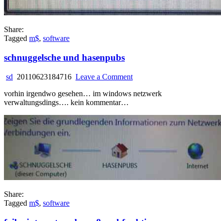
Share:
Tagged
m$
,
software
schnuggelsche und hasenpubs
on
sd
20110623184716
Leave a Comment
schnuggelsche
vorhin irgendwo gesehen… im windows netzwerk
und
verwaltungsdings…. kein kommentar…
hasenpubs
Share:
Tagged
m$
,
software