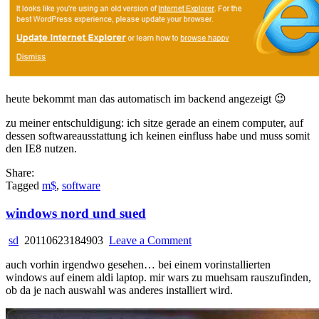
heute bekommt man das automatisch im backend angezeigt 😉
zu meiner entschuldigung: ich sitze gerade an einem computer, auf
dessen softwareausstattung ich keinen einfluss habe und muss somit
den IE8 nutzen.
Share:
Tagged
m$
,
software
windows nord und sued
on
sd
20110623184903
Leave a Comment
windows
auch vorhin irgendwo gesehen… bei einem vorinstallierten
nord
windows auf einem aldi laptop. mir wars zu muehsam rauszufinden,
und
ob da je nach auswahl was anderes installiert wird.
sued