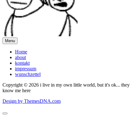
Menu
Home
about
kontakt
impressum
wunschzettel
Copyright © 2026 i live in my own little world, but it's ok... they
know me here
Design by ThemesDNA.com
Scroll
to
Top