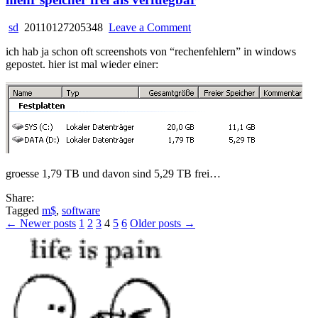
on
sd
20110127205348
Leave a Comment
mehr
ich hab ja schon oft screenshots von “rechenfehlern” in windows
speicher
gepostet. hier ist mal wieder einer:
frei
als
verfuegbar
groesse 1,79 TB und davon sind 5,29 TB frei…
Share:
Tagged
m$
,
software
Posts
← Newer posts
1
2
3
4
5
6
Older posts →
pagination