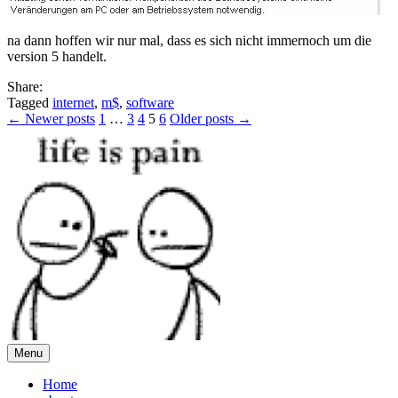
na dann hoffen wir nur mal, dass es sich nicht immernoch um die
version 5 handelt.
Share:
Tagged
internet
,
m$
,
software
Posts
← Newer posts
1
…
3
4
5
6
Older posts →
pagination
Menu
Home