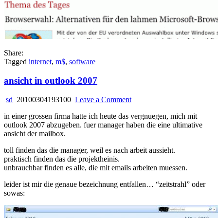
Share:
Tagged
internet
,
m$
,
software
ansicht in outlook 2007
on
sd
20100304193100
Leave a Comment
ansicht
in einer grossen firma hatte ich heute das vergnuegen, mich mit
in
outlook 2007 abzugeben. fuer manager haben die eine ultimative
outlook
ansicht der mailbox.
2007
toll finden das die manager, weil es nach arbeit aussieht.
praktisch finden das die projektheinis.
unbrauchbar finden es alle, die mit emails arbeiten muessen.
leider ist mir die genaue bezeichnung entfallen… “zeitstrahl” oder
sowas: