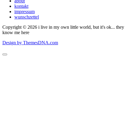
about
kontakt
impressum
wunschzettel
Copyright © 2026 i live in my own little world, but it's ok... they
know me here
Design by ThemesDNA.com
Scroll
to
Top