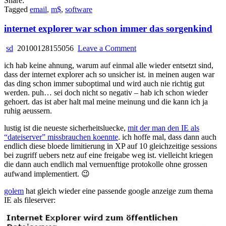
Share:
Tagged
email
,
m$
,
software
internet explorer war schon immer das sorgenkind
on
sd
20100128155056
Leave a Comment
internet
ich hab keine ahnung, warum auf einmal alle wieder entsetzt sind,
explorer
dass der internet explorer ach so unsicher ist. in meinen augen war
war
das ding schon immer suboptimal und wird auch nie richtig gut
schon
werden. puh… sei doch nicht so negativ – hab ich schon wieder
immer
gehoert. das ist aber halt mal meine meinung und die kann ich ja
das
ruhig aeussern.
sorgenkind
lustig ist die neueste sicherheitsluecke,
mit der man den IE als
“dateiserver” missbrauchen koennte
. ich hoffe mal, dass dann auch
endlich diese bloede limitierung in XP auf 10 gleichzeitige sessions
bei zugriff uebers netz auf eine freigabe weg ist. vielleicht kriegen
die dann auch endlich mal vernuenftige protokolle ohne grossen
aufwand implementiert. 😉
golem
hat gleich wieder eine passende google anzeige zum thema
IE als fileserver: