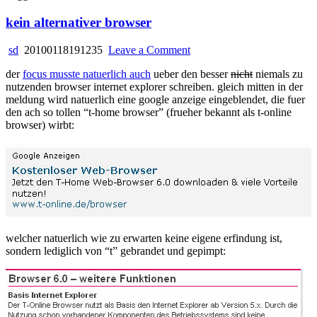
kein alternativer browser
on
sd
20100118191235
Leave a Comment
kein
der
focus musste natuerlich auch
ueber den besser
nicht
niemals zu
alternativer
nutzenden browser internet explorer schreiben. gleich mitten in der
browser
meldung wird natuerlich eine google anzeige eingeblendet, die fuer
den ach so tollen “t-home browser” (frueher bekannt als t-online
browser) wirbt:
welcher natuerlich wie zu erwarten keine eigene erfindung ist,
sondern lediglich von “t” gebrandet und gepimpt: