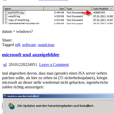
der
windows
tag
datum = windows?
Share:
Tagged
m$
,
software
,
suspicious
microsoft und anzeigefehler
on
sd
20101220224951
Leave a Comment
microsoft
mal abgesehen davon, dass man (gerade) einen ISA server oefters
und
patchen sollte, als hier zu sehen ist (55 sicherheitsupdates), kriegts
anzeigefehler
microsoft an dieser stelle wiedermal nicht gebacken, irgendwelche
zahlen richtig anzuzeigen: