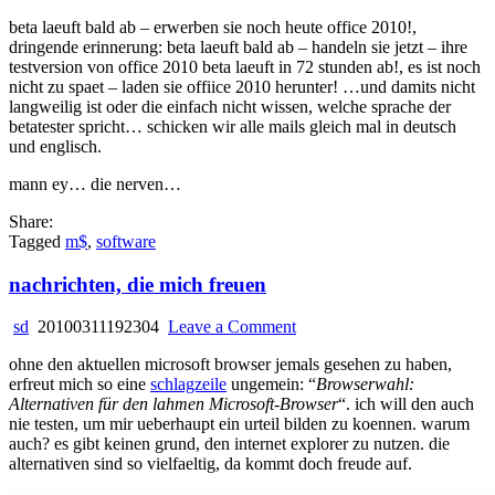
beta laeuft bald ab – erwerben sie noch heute office 2010!,
dringende erinnerung: beta laeuft bald ab – handeln sie jetzt – ihre
testversion von office 2010 beta laeuft in 72 stunden ab!, es ist noch
nicht zu spaet – laden sie offiice 2010 herunter! …und damits nicht
langweilig ist oder die einfach nicht wissen, welche sprache der
betatester spricht… schicken wir alle mails gleich mal in deutsch
und englisch.
mann ey… die nerven…
Share:
Tagged
m$
,
software
nachrichten, die mich freuen
on
sd
20100311192304
Leave a Comment
nachrichten,
ohne den aktuellen microsoft browser jemals gesehen zu haben,
die
erfreut mich so eine
schlagzeile
ungemein: “
Browserwahl:
mich
Alternativen für den lahmen Microsoft-Browser
“. ich will den auch
freuen
nie testen, um mir ueberhaupt ein urteil bilden zu koennen. warum
auch? es gibt keinen grund, den internet explorer zu nutzen. die
alternativen sind so vielfaeltig, da kommt doch freude auf.