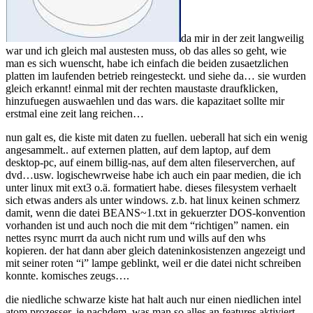
da mir in der zeit langweilig
war und ich gleich mal austesten muss, ob das alles so geht, wie
man es sich wuenscht, habe ich einfach die beiden zusaetzlichen
platten im laufenden betrieb reingesteckt. und siehe da… sie wurden
gleich erkannt! einmal mit der rechten maustaste draufklicken,
hinzufuegen auswaehlen und das wars. die kapazitaet sollte mir
erstmal eine zeit lang reichen…
nun galt es, die kiste mit daten zu fuellen. ueberall hat sich ein wenig
angesammelt.. auf externen platten, auf dem laptop, auf dem
desktop-pc, auf einem billig-nas, auf dem alten fileserverchen, auf
dvd…usw. logischewrweise habe ich auch ein paar medien, die ich
unter linux mit ext3 o.ä. formatiert habe. dieses filesystem verhaelt
sich etwas anders als unter windows. z.b. hat linux keinen schmerz
damit, wenn die datei BEANS~1.txt in gekuerzter DOS-konvention
vorhanden ist und auch noch die mit dem “richtigen” namen. ein
nettes rsync murrt da auch nicht rum und wills auf den whs
kopieren. der hat dann aber gleich dateninkosistenzen angezeigt und
mit seiner roten “i” lampe geblinkt, weil er die datei nicht schreiben
konnte. komisches zeugs….
die niedliche schwarze kiste hat halt auch nur einen niedlichen intel
atom prozesser. je nachdem, was man so alles an features aktiviert