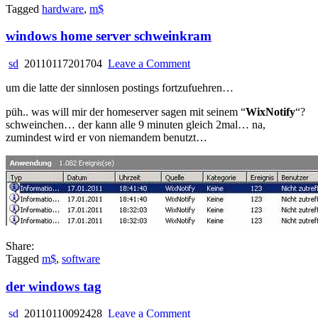
Tagged
hardware
,
m$
windows home server schweinkram
on
sd
20110117201704
Leave a Comment
windows
um die latte der sinnlosen postings fortzufuehren…
home
server
püh.. was will mir der homeserver sagen mit seinem “
WixNotify
“?
schweinkram
schweinchen… der kann alle 9 minuten gleich 2mal… na,
zumindest wird er von niemandem benutzt…
Share:
Tagged
m$
,
software
der windows tag
on
sd
20110110092428
Leave a Comment