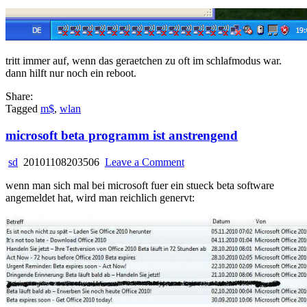
tritt immer auf, wenn das geraetchen zu oft im schlafmodus war.
dann hilft nur noch ein reboot.
Share:
Tagged
m$
,
wlan
microsoft beta programm ist anstrengend
on
sd
20101108203506
Leave a Comment
microsoft
wenn man sich mal bei microsoft fuer ein stueck beta software
beta
angemeldet hat, wird man reichlich genervt:
programm
ist
anstrengend