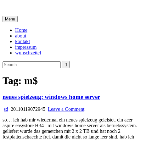
Skip
i live in my own little world, but it's ok… they know me here
to
content
Menu
Home
about
kontakt
impressum
wunschzettel
Search
for:
Tag:
m$
neues spielzeug: windows home server
on
sd
20110119072945
Leave a Comment
neues
so… ich hab mir wiedermal ein neues spielzeug geleistet. ein acer
spielzeug:
aspire easystore H341 mit windows home server als betriebssystem.
windows
geliefert wurde das geraetchen mit 2 x 2 TB und hat noch 2
home
festplattenschaechte frei. damit die nicht so lange leer sind, hab ich
server