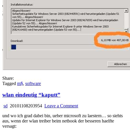
Share:
Tagged
m$
,
software
wlan eindeutig “kaputt”
on
sd
20101108203954
Leave a Comment
wlan
und wo ich grad dabei bin, ueber microsoft zu laestern… so siehts
eindeutig
aus, wenn der wlan treiber beim netbook der besseren haelfte
“kaputt”
versagt: