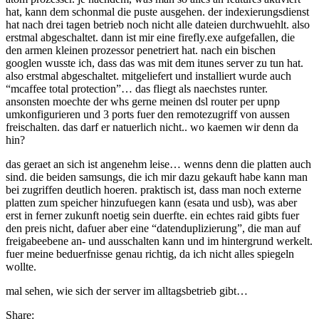
hat, kann dem schonmal die puste ausgehen. der indexierungsdienst
hat nach drei tagen betrieb noch nicht alle dateien durchwuehlt. also
erstmal abgeschaltet. dann ist mir eine firefly.exe aufgefallen, die
den armen kleinen prozessor penetriert hat. nach ein bischen
googlen wusste ich, dass das was mit dem itunes server zu tun hat.
also erstmal abgeschaltet. mitgeliefert und installiert wurde auch
“mcaffee total protection”… das fliegt als naechstes runter.
ansonsten moechte der whs gerne meinen dsl router per upnp
umkonfigurieren und 3 ports fuer den remotezugriff von aussen
freischalten. das darf er natuerlich nicht.. wo kaemen wir denn da
hin?
das geraet an sich ist angenehm leise… wenns denn die platten auch
sind. die beiden samsungs, die ich mir dazu gekauft habe kann man
bei zugriffen deutlich hoeren. praktisch ist, dass man noch externe
platten zum speicher hinzufuegen kann (esata und usb), was aber
erst in ferner zukunft noetig sein duerfte. ein echtes raid gibts fuer
den preis nicht, dafuer aber eine “datenduplizierung”, die man auf
freigabeebene an- und ausschalten kann und im hintergrund werkelt.
fuer meine beduerfnisse genau richtig, da ich nicht alles spiegeln
wollte.
mal sehen, wie sich der server im alltagsbetrieb gibt…
Share: