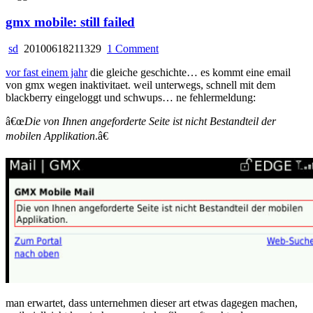
gmx mobile: still failed
on
sd
20100618211329
1 Comment
gmx
vor fast einem jahr
die gleiche geschichte… es kommt eine email
mobile:
von gmx wegen inaktivitaet. weil unterwegs, schnell mit dem
still
blackberry eingeloggt und schwups… ne fehlermeldung:
failed
â€œ
Die von Ihnen angeforderte Seite ist nicht Bestandteil der
mobilen Applikation
.â€
man erwartet, dass unternehmen dieser art etwas dagegen machen,