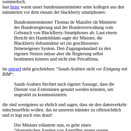
sommerloch.
blackberry
laut
heise
warnt unser bundesinnenminister seine kollegen aus den
ministerien vor dem einsatz der blackberry smartphones:
Bundesinnenminister Thomas de Maizière rät Ministern
der Bundesregierung und der Bundesverwaltung vom
Gebrauch von BlackBerry-Smartphones ab. Laut einem
Bericht des Handelsblatts sagte der Minister, die
Blackberry-Infrastruktur sei ein geschlossenes
firmeneigenes System. Den Zugangsstandard zu den
eigenen Netzen müsse aber die Regierung selbst
bestimmen können und nicht eine Privatfirma.
im
spiegel
steht geschrieben: “
Saudi-Arabien steht vor Einigung mit
RIM
“:
Saudi-Arabien fürchtet nach eigener Aussage, dass die
Dienste von Extremisten genutzt werden könnten, um
ungestört zu kommunizieren.
die sind wenigstens so ehrlich und sagen, dass sie den datenverkehr
mitschnueffeln wollen. das ist unserem minister zu offensichtlich
und er legt noch eins drauf:
Der Minister erläuterte nun, es gebe einen
“dramatischen Anstieg von Angriffen gegen unsere