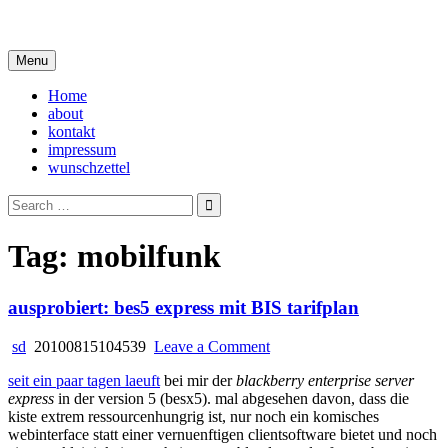
Skip
i live in my own little world, but it's ok… they know me here
to
content
Menu
Home
about
kontakt
impressum
wunschzettel
Search
for:
Tag:
mobilfunk
ausprobiert: bes5 express mit BIS tarifplan
on
sd
20100815104539
Leave a Comment
ausprobiert:
seit ein paar tagen laeuft
bei mir der
blackberry enterprise server
bes5
express
in der version 5 (besx5). mal abgesehen davon, dass die
express
kiste extrem ressourcenhungrig ist, nur noch ein komisches
mit
webinterface statt einer vernuenftigen clientsoftware bietet und noch
BIS