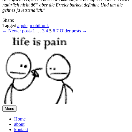
natürlich nicht â€“ aber die Erreichbarkeit definitiv. Und um die
geht es ja letztendlich
.”
Share:
Tagged
apple
,
mobilfunk
Posts
← Newer posts
1
…
3
4
5
6
7
Older posts →
pagination
Menu
Home
about
kontakt