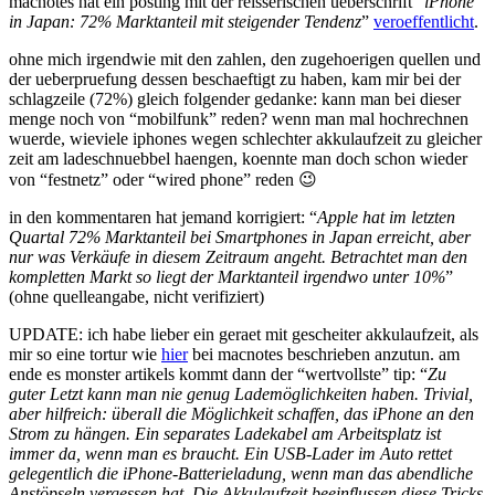
macnotes hat ein posting mit der reisserischen ueberschrift “
iPhone
mobiltelefone
in Japan: 72% Marktanteil mit steigender Tendenz
”
veroeffentlicht
.
ohne mich irgendwie mit den zahlen, den zugehoerigen quellen und
der ueberpruefung dessen beschaeftigt zu haben, kam mir bei der
schlagzeile (72%) gleich folgender gedanke: kann man bei dieser
menge noch von “mobilfunk” reden? wenn man mal hochrechnen
wuerde, wieviele iphones wegen schlechter akkulaufzeit zu gleicher
zeit am ladeschnuebbel haengen, koennte man doch schon wieder
von “festnetz” oder “wired phone” reden 😉
in den kommentaren hat jemand korrigiert: “
Apple hat im letzten
Quartal 72% Marktanteil bei Smartphones in Japan erreicht, aber
nur was Verkäufe in diesem Zeitraum angeht. Betrachtet man den
kompletten Markt so liegt der Marktanteil irgendwo unter 10%
”
(ohne quelleangabe, nicht verifiziert)
UPDATE: ich habe lieber ein geraet mit gescheiter akkulaufzeit, als
mir so eine tortur wie
hier
bei macnotes beschrieben anzutun. am
ende es monster artikels kommt dann der “wertvollste” tip: “
Zu
guter Letzt kann man nie genug Lademöglichkeiten haben. Trivial,
aber hilfreich: überall die Möglichkeit schaffen, das iPhone an den
Strom zu hängen. Ein separates Ladekabel am Arbeitsplatz ist
immer da, wenn man es braucht. Ein USB-Lader im Auto rettet
gelegentlich die iPhone-Batterieladung, wenn man das abendliche
Anstöpseln vergessen hat. Die Akkulaufzeit beeinflussen diese Tricks