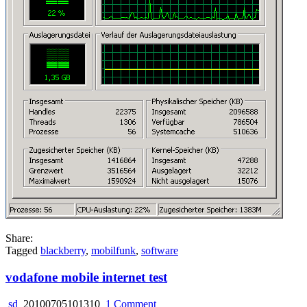
Share:
Tagged
blackberry
,
mobilfunk
,
software
vodafone mobile internet test
on
sd
20100705101310
1 Comment