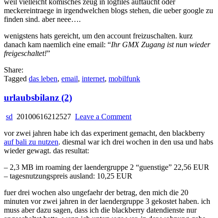
weil vielleicht komisches zeug in logfiles auftaucht oder
meckereintraege in irgendwelchen blogs stehen, die ueber google zu
finden sind. aber neee….
wenigstens hats gereicht, um den account freizuschalten. kurz
danach kam naemlich eine email: “
Ihr GMX Zugang ist nun wieder
freigeschaltet!
”
Share:
Tagged
das leben
,
email
,
internet
,
mobilfunk
urlaubsbilanz (2)
on
sd
20100616212527
Leave a Comment
urlaubsbilanz
vor zwei jahren habe ich das experiment gemacht, den blackberry
(2)
auf bali zu nutzen
. diesmal war ich drei wochen in den usa und habs
wieder gewagt. das resultat:
– 2,3 MB im roaming der laendergruppe 2 “guenstige” 22,56 EUR
– tagesnutzungspreis ausland: 10,25 EUR
fuer drei wochen also ungefaehr der betrag, den mich die 20
minuten vor zwei jahren in der laendergruppe 3 gekostet haben. ich
muss aber dazu sagen, dass ich die blackberry datendienste nur