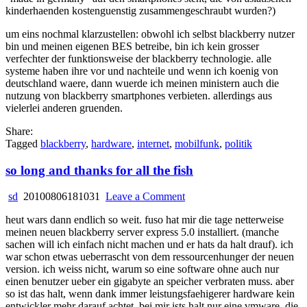
kinderhaenden kostenguenstig zusammengeschraubt wurden?)
um eins nochmal klarzustellen: obwohl ich selbst blackberry nutzer
bin und meinen eigenen BES betreibe, bin ich kein grosser
verfechter der funktionsweise der blackberry technologie. alle
systeme haben ihre vor und nachteile und wenn ich koenig von
deutschland waere, dann wuerde ich meinen ministern auch die
nutzung von blackberry smartphones verbieten. allerdings aus
vielerlei anderen gruenden.
Share:
Tagged
blackberry
,
hardware
,
internet
,
mobilfunk
,
politik
so long and thanks for all the fish
on
sd
20100806181031
Leave a Comment
so
heut wars dann endlich so weit. fuso hat mir die tage netterweise
long
meinen neuen blackberry server express 5.0 installiert. (manche
and
sachen will ich einfach nicht machen und er hats da halt drauf). ich
thanks
war schon etwas ueberrascht von dem ressourcenhunger der neuen
for
version. ich weiss nicht, warum so eine software ohne auch nur
all
einen benutzer ueber ein gigabyte an speicher verbraten muss. aber
the
so ist das halt, wenn dank immer leistungsfaehigerer hardware kein
fish
entwickler mehr darauf achtet. bei mir ists halt nur eine vmware, die