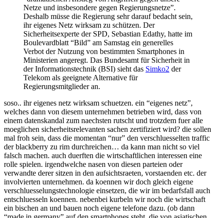
Netze und insbesondere gegen Regierungsnetze”.
Deshalb müsse die Regierung sehr darauf bedacht sein,
ihr eigenes Netz wirksam zu schützen. Der
Sicherheitsexperte der SPD, Sebastian Edathy, hatte im
Boulevardblatt “Bild” am Samstag ein generelles
Verbot der Nutzung von bestimmten Smartphones in
Ministerien angeregt. Das Bundesamt für Sicherheit in
der Informationstechnik (BSI) sieht das
Simko2
der
Telekom als geeignete Alternative für
Regierungsmitglieder an.
soso.. ihr eigenes netz wirksam schuetzen. ein “eigenes netz”,
welches dann von diesem unternehmen betrieben wird, dass von
einem datenskandal zum naechsten rutscht und trotzdem fuer alle
moeglichen sicherheitsrelevanten sachen zertifiziert wird? die sollen
mal froh sein, dass die momentan “nur” den verschluesselten traffic
der blackberry zu rim durchreichen… da kann man nicht so viel
falsch machen. auch duerften die wirtschaftlichen interessen eine
rolle spielen. irgendwelche nasen von diesen parteien oder
verwandte derer sitzen in den aufsichtsraeten, vorstaenden etc. der
involvierten unternehmen. da koennen wir doch gleich eigene
verschluesselungstechnologie einsetzen, die wir im bedarfsfall auch
entschluesseln koennen. nebenbei kurbeln wir noch die wirtschaft
ein bischen an und bauen noch eigene telefone dazu. (ob dann
“made in germany” auf den smartphones steht, die von asiatischen