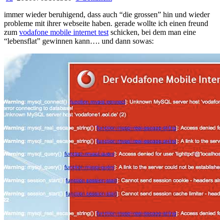
vodafone
immer wieder beruhigend, dass auch “die grossen” hin und wieder
mobile
probleme mit ihrer webseite haben. gerade wollte ich einen freund
internet
zum
vodafone mobile internet test
schicken, bei dem man eine
test
“lebensflat” gewinnen kann…. und dann sowas: