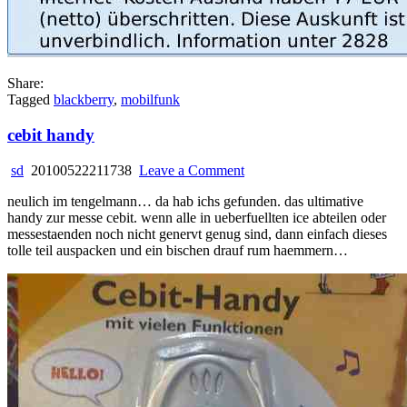
Share:
Tagged
blackberry
,
mobilfunk
cebit handy
on
sd
20100522211738
Leave a Comment
cebit
neulich im tengelmann… da hab ichs gefunden. das ultimative
handy
handy zur messe cebit. wenn alle in ueberfuellten ice abteilen oder
messestaenden noch nicht genervt genug sind, dann einfach dieses
tolle teil auspacken und ein bischen drauf rum haemmern…