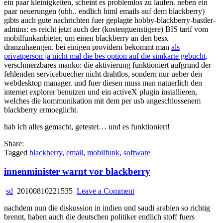
ein paar kleinigkeiten, scheint es problemlos zu laufen. neben ein
tarifplan
paar neuerungen (uhh.. endlich html emails auf dem blackberry)
gibts auch gute nachrichten fuer geplagte hobby-blackberry-bastler-
admins: es reicht jetzt auch der (kostenguenstigere) BIS tarif vom
mobilfunkanbieter, um einen blackberry an den besx
dranzuhaengen. bei einigen providern bekommt man
als
privatperson ja nicht mal die bes option auf die simkarte gebucht
.
verschmerzbares manko: die aktivierung funktioniert aufgrund der
fehlenden servicebuecher nicht drahtlos, sondern nur ueber den
webdesktop manager. und fuer diesen muss man natuerlich den
internet explorer benutzen und ein activeX plugin installieren,
welches die kommunikation mit dem per usb angeschlossenem
blackberry ermoeglicht.
hab ich alles gemacht, getestet… und es funktioniert!
Share:
Tagged
blackberry
,
email
,
mobilfunk
,
software
innenminister warnt vor blackberry
on
sd
20100810221535
Leave a Comment
innenminister
nachdem nun die diskussion in indien und saudi arabien so richtig
warnt
brennt, haben auch die deutschen politiker endlich stoff fuers
vor