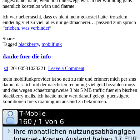
angeschaltet hatte, wenn ich unterwegs war. in der wohnung gabs
naemlich kostenlos wlan und flatrate.
ich war ueberrascht, dass es nicht mehr gekostet hatte. trotzdem
eindeutig viel zu viel. alles nur geldmacherei… passend zum spruch
“
erleben, was verbindet
“
Share:
Tagged
blackberry
,
mobilfunk
danke fuer die info
on
sd
20100531023221
Leave a Comment
danke
mein mobilfunkprovider ist so nett zu mir und erinnert mich per sms
fuer
daran, dass ich mit der naechsten rechnung viel geld bezahlen muss.
die
und das wegen schaetzungsweise 3 bis 5 MB traffic fuer ein bischen
info
blackberry mails. ich haette mehr wert darauf gelegt, guenstigere
konditionen fuers roaming im ausland zu bekommen.