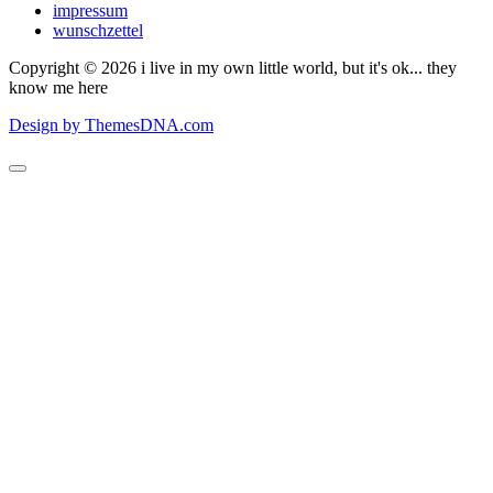
impressum
wunschzettel
Copyright © 2026 i live in my own little world, but it's ok... they
know me here
Design by ThemesDNA.com
Scroll
to
Top