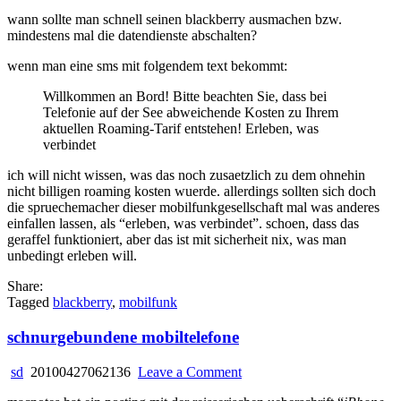
erleben,
wann sollte man schnell seinen blackberry ausmachen bzw.
was
mindestens mal die datendienste abschalten?
verbindet
wenn man eine sms mit folgendem text bekommt:
Willkommen an Bord! Bitte beachten Sie, dass bei
Telefonie auf der See abweichende Kosten zu Ihrem
aktuellen Roaming-Tarif entstehen! Erleben, was
verbindet
ich will nicht wissen, was das noch zusaetzlich zu dem ohnehin
nicht billigen roaming kosten wuerde. allerdings sollten sich doch
die spruechemacher dieser mobilfunkgesellschaft mal was anderes
einfallen lassen, als “erleben, was verbindet”. schoen, dass das
geraffel funktioniert, aber das ist mit sicherheit nix, was man
unbedingt erleben will.
Share:
Tagged
blackberry
,
mobilfunk
schnurgebundene mobiltelefone
on
sd
20100427062136
Leave a Comment
schnurgebundene