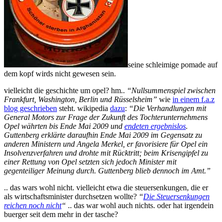
seine schleimige pomade auf
dem kopf wirds nicht gewesen sein.
vielleicht die geschichte um opel? hm..
“Nullsummenspiel zwischen
Frankfurt, Washington, Berlin und Rüsselsheim”
wie
in einem f.a.z
blog geschrieben
steht. wikipedia
dazu
:
“Die Verhandlungen mit
General Motors zur Frage der Zukunft des Tochterunternehmens
Opel währten bis Ende Mai 2009 und
endeten ergebnislos
.
Guttenberg erklärte daraufhin Ende Mai 2009 im Gegensatz zu
anderen Ministern und Angela Merkel, er favorisiere für Opel ein
Insolvenzverfahren und drohte mit Rücktritt; beim Krisengipfel zu
einer Rettung von Opel setzten sich jedoch Minister mit
gegenteiliger Meinung durch. Guttenberg blieb dennoch im Amt.”
.. das wars wohl nicht. vielleicht etwa die steuersenkungen, die er
als wirtschaftsminister durchsetzen wollte?
“
Die Steuersenkungen
reichen noch nicht
“
.. das war wohl auch nichts. oder hat irgendein
buerger seit dem mehr in der tasche?