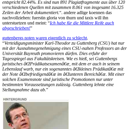
entspricht 82.44%. Es sind nun 891 Plagiatfragmente aus über 120
verschiedenen Quellen mit zusammen 8.061 von insgesamt 16.325
Zeilen der Arbeit dokumentiert.
“. andere adlige koennen das
nachvollziehen: fuerstin gloria von thurn und taxis will ihn
unterstuetzen und meint: “
Ich habe für die Mittlere Reife auch
abgeschrieben!
”
guttenbergs noten waren eigentlich zu schlecht
.
“
Verteidigungsminister Karl-Theodor zu Guttenberg (CSU) hat nur
mit der Ausnahmegenehmigung eines CSU-nahen Professors an der
Universität Bayreuth promovieren dürfen. Dies erfuhr der
Tagesspiegel aus Fakultätskreisen. Wie es hieß, sei Guttenbergs
juristisches â€žPrädikatsexamenâ€œ, mit dem er auch in seinem
Lebenslauf warb, nur ein sogenanntes â€žkleines Prädikatâ€œ mit
der Note â€žbefriedigendâ€œ im â€žunteren Bereichâ€œ. Mit einer
solchen Examensnote sind juristische Promotionen nur unter
bestimmten Voraussetzungen zulässig. Guttenberg lehnte eine
Stellungnahme dazu ab.
”