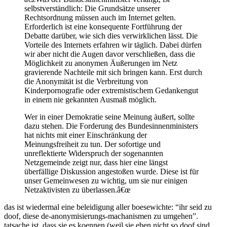
selbstverständlich: Die Grundsätze unserer
Rechtsordnung müssen auch im Internet gelten.
Erforderlich ist eine konsequente Fortführung der
Debatte darüber, wie sich dies verwirklichen lässt. Die
Vorteile des Internets erfahren wir täglich. Dabei dürfen
wir aber nicht die Augen davor verschließen, dass die
Möglichkeit zu anonymen Äußerungen im Netz
gravierende Nachteile mit sich bringen kann. Erst durch
die Anonymität ist die Verbreitung von
Kinderpornografie oder extremistischem Gedankengut
in einem nie gekannten Ausmaß möglich.
Wer in einer Demokratie seine Meinung äußert, sollte
dazu stehen. Die Forderung des Bundesinnenministers
hat nichts mit einer Einschränkung der
Meinungsfreiheit zu tun. Der sofortige und
unreflektierte Widerspruch der sogenannten
Netzgemeinde zeigt nur, dass hier eine längst
überfällige Diskussion angestoßen wurde. Diese ist für
unser Gemeinwesen zu wichtig, um sie nur einigen
Netzaktivisten zu überlassen.â€œ
das ist wiedermal eine beleidigung aller boesewichte: “ihr seid zu
doof, diese de-anonymisierungs-machanismen zu umgehen”.
tatsache ist, dass sie es koennen (weil sie eben nicht so doof sind