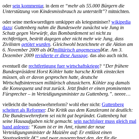
oder
sein kommentar
, in dem er
“mehr als 55.000 Bürgern die
Unterstützung von Kindesmissbrauch zu unterstellt”
? mitnichten.
oder seine merkwuerdigen umkipper als kriegsminiser?
wikipedia
dazu
:
Guttenberg nahm die Bundeswehr zunächst wie Jung in
Schutz gegen Vorwürfe, das Bombardement sei nicht zu
rechtfertigen, bestritt dagegen aber nicht mehr wie Jung, dass
Zivilisten
getötet wurden
. Gleichwohl bezeichnete er die Aktion am
6. November 2009 als â€ž
militärisch angemessen
â€œ. Am 3.
Dezember 2009
revidierte er diese Aussage
.
das also auch nicht.
eventuell die
rechtfertigung fuer wirtschaftskriege
?
“Der frühere
Bundespräsident Horst Köhler hatte harsche Kritik einstecken
müssen, als er davon gesprochen hatte, deutsche
Wirtschaftsinteressen militärisch abzusichern. Köhler zog damals
die Konsequenz und trat zurück. Jetzt findet er einen prominenten
Fürsprecher – in Verteidigungsminister zu Guttenberg.”
. neeee…
vielleicht die bundeswehrreform? wohl eher nicht:
Guttenberg
scheitert als Reformer
:
Die Kritik aus dem Kanzleramt ist deutlich:
Die Bundeswehrreform sei nicht gut begründet. Guttenberg hat
seine Hausaufgaben nicht gemacht.
sein nachfolger muss gleich mal
hand anlegen
:
“Kaum ist er im Amt, räumt der neue
Verteidigungsminister de Maizière auf: Er entlässt einen
Staatssekretär â€“ und zwar ausgerechnet den, der für die