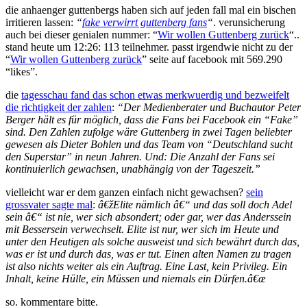
die anhaenger guttenbergs haben sich auf jeden fall mal ein bischen
irritieren lassen:
“
fake verwirrt guttenberg fans
“
. verunsicherung
auch bei dieser genialen nummer: “
Wir wollen Guttenberg zurück
“..
stand heute um 12:26: 113 teilnehmer. passt irgendwie nicht zu der
“
Wir wollen Guttenberg zurück
” seite auf facebook mit 569.290
“likes”.
die
tagesschau fand das schon etwas merkwuerdig und bezweifelt
die richtigkeit der zahlen
:
“Der Medienberater und Buchautor Peter
Berger hält es für möglich, dass die Fans bei Facebook ein “Fake”
sind. Den Zahlen zufolge wäre Guttenberg in zwei Tagen beliebter
gewesen als Dieter Bohlen und das Team von “Deutschland sucht
den Superstar” in neun Jahren. Und: Die Anzahl der Fans sei
kontinuierlich gewachsen, unabhängig von der Tageszeit.”
vielleicht war er dem ganzen einfach nicht gewachsen?
sein
grossvater sagte mal
:
â€žElite nämlich â€“ und das soll doch Adel
sein â€“ ist nie, wer sich absondert; oder gar, wer das Anderssein
mit Bessersein verwechselt. Elite ist nur, wer sich im Heute und
unter den Heutigen als solche ausweist und sich bewährt durch das,
was er ist und durch das, was er tut. Einen alten Namen zu tragen
ist also nichts weiter als ein Auftrag. Eine Last, kein Privileg. Ein
Inhalt, keine Hülle, ein Müssen und niemals ein Dürfen.â€œ
so. kommentare bitte.