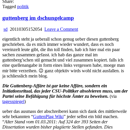
Share:
Tagged
politik
guttenberg im dschungelcamp
on
sd
20110305152054
Leave a Comment
guttenberg
eigentlich steht ja ueberall schon genug ueber diesen guttenberg
im
geschrieben. da es mich immer wieder wundert, dass es noch
dschungelcamp
vereinzelt leute gibt, die ihn toll finden, hab ich hier mal ein paar
sachen zusammen gefasst. ich hab das ganze mal im
guttenberg’schen stil gemacht und viel zusammen kopiert. falls ich
eine quellenangabe in form eines links vergessen habe, moege man
mir bitte verzeihen. 😉 ganz objektiv wirds wohl nicht ausfallen. is
ja schliesslich mein blog.
Die Guttenberg-Affäre ist gar keine Affäre, sondern ein
Initiationsritual, das jeder CSU-Politiker absolvieren muss, um der
Partei seine Befähigung für höchste Ämter zu beweisen.
(via
tagesspiegel
)
ueber das ausmass der abschreiberei kann sich dank des mittlerweile
sehr bekannten “
GuttenPlag Wiki
” jeder selbst ein bild machen.
“
Alter Stand vom 01.03.2011: Auf 324 der 393 Seiten der
Dissertation wurden bisher plagiierte Stellen gefunden. Dies