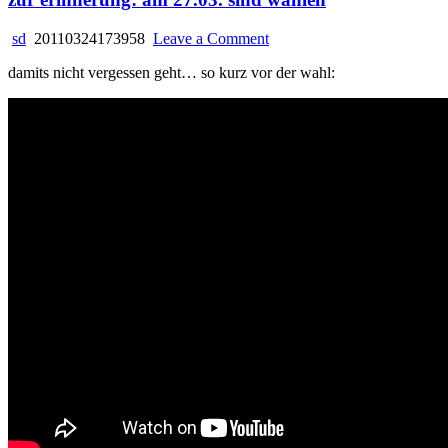
on
sd
20110324173958
Leave a Comment
zur
damits nicht vergessen geht… so kurz vor der wahl:
erinnerung:
am
27.03.
sind
wahlen