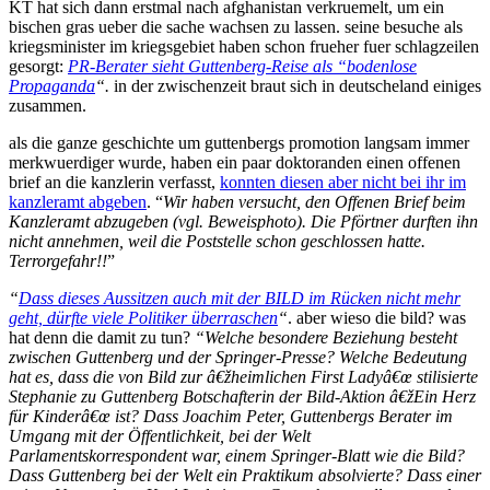
KT hat sich dann erstmal nach afghanistan verkruemelt, um ein
bischen gras ueber die sache wachsen zu lassen. seine besuche als
kriegsminister im kriegsgebiet haben schon frueher fuer schlagzeilen
gesorgt:
PR-Berater sieht Guttenberg-Reise als “bodenlose
Propaganda
“.
in der zwischenzeit braut sich in deutscheland einiges
zusammen.
als die ganze geschichte um guttenbergs promotion langsam immer
merkwuerdiger wurde, haben ein paar doktoranden einen offenen
brief an die kanzlerin verfasst,
konnten diesen aber nicht bei ihr im
kanzleramt abgeben
. “
Wir haben versucht, den Offenen Brief beim
Kanzleramt abzugeben (vgl. Beweisphoto). Die Pförtner durften ihn
nicht annehmen, weil die Poststelle schon geschlossen hatte.
Terrorgefahr!!
”
“
Dass dieses Aussitzen auch mit der BILD im Rücken nicht mehr
geht, dürfte viele Politiker überraschen
“
. aber wieso die bild? was
hat denn die damit zu tun?
“Welche besondere Beziehung besteht
zwischen Guttenberg und der Springer-Presse? Welche Bedeutung
hat es, dass die von Bild zur â€žheimlichen First Ladyâ€œ stilisierte
Stephanie zu Guttenberg Botschafterin der Bild-Aktion â€žEin Herz
für Kinderâ€œ ist? Dass Joachim Peter, Guttenbergs Berater im
Umgang mit der Öffentlichkeit, bei der Welt
Parlamentskorrespondent war, einem Springer-Blatt wie die Bild?
Dass Guttenberg bei der Welt ein Praktikum absolvierte? Dass einer