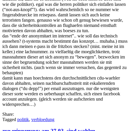
wie die politiker). egal was die herren politiker sich einfallen lassen
(“not-aus-knopf”!). das wird wahrscheinlich so ne nummer wie
fingerabdruecke im reisepass. damit lassen sich auch keine
terroristen fangen. genauso wie schon oft genug bewiesen wurde,
dass die sicherheitskontrollen an flughaefen niemand ernsthaft
motivierten davon abhalten, was boeses zu tun.
das “ende der anonymitaet im internet”.. wie soll das technisch
aussehen? (t-systems macht bestimmt das konzept… muhaha.) muss
ich dann meinen e-pass in die fritzbox stecken? (mist. meine ist im
keller.) eine lachnummer. zu vielfaeltig die moeglichkeiten, trotz
massnahmen dieser art sich anonym zu “bewegen”. bezwecken im
sinne der begruendung solcher massnahmen werden sie mit
sicherheit nichts. (auch wenn sie immer versuchen, das gegenteil zu
behaupten)
damit kann man hoechstens den durchschnittlichen cdu-waehler
davon abhalten, seinen nachbarschaftsstreit mit eskalierenden
dialogen (“du depp!”) per email auszutragen. nur die wenigsten
dieser sorte werden es ueberhaupt schaffen, sich einen facebook
account anzulegen. (gleich werden sie aufschreien und
widersprechen…)
Share:
Tagged
politik
,
verbloedung
zur erinnerung: am 27.03. sind wahlen