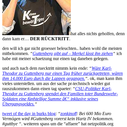
hat alles nichts geholfen, denn
dann kam er…
DER RÜCKTRITT
.
den will ich gar nicht groesser beleuchten.. haben wohl die meisten
mitbekommen.
“
Guttenberg gibt auf – Merkel lässt ihn ziehen
“
ich
habe mit meiner schaetzung nur einen tag daneben gelegen.
und auch nach dem ruecktritt nimmts kein ende:
“
Wäre Karl-
Theodor zu Guttenberg nur einen Tag früher zurückgetreten, wären
ihm 14.000 Euro durch die Lappen gegangen.
“
. ok, man kann ihm
vieles unterstellen. um aus der sache pr-technisch wieder gut
rauszukommen dann einen tag spaeter:
“
CSU-Politiker Karl-
Theodor zu Guttenberg spendet den Familien toter Bundeswehr-
Soldaten eine fünfstellige Summe â€“ inklusive seines
Übergangsgeldes.
“
tweet of the day in burks blog
:
“
zonkinoff
: Bei 600 Mio Euro
Vermögen wird #Guttenberg vorerst kein Hartz IV bekommen.
#guttbye “
. weiteren spass um die “affaere” hat netzpolitik.org