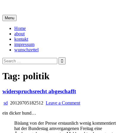
Skip
i live in my own little world, but it's ok… they know me here
to
content
Menu
Home
about
kontakt
impressum
wunschzettel
Search
for:
Tag:
politik
widerspruchsrecht abgeschafft
on
sd
20120705182512
Leave a Comment
widerspruchsrecht
ein dicker hund…
abgeschafft
Bislang von der Presse erstaunlich wenig kommentiert
hat der Bundestag amvergangenen Freitag eine