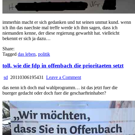
immerhin macht er sich gedanken und tut seinen unmut kund. wenn
ich ihn das naechste mal treffe werde ich ihm sagen, dass ich
niemanden kenne, der diese regierung gewaehlt hat. vielleicht
bekennt er sich ja dazu…
Share:
Tagged
das leben
,
politik
toll, wie die fdp in offenbach die prioritaeten setzt
on
sd
20110306195431
Leave a Comment
toll,
das nenn ich doch mal wahlprogramm… ist das jetzt fuer die
wie
buerger gedacht oder doch fuer die geschaefteinhaber?
die
fdp
in
offenbach
die
prioritaeten
setzt