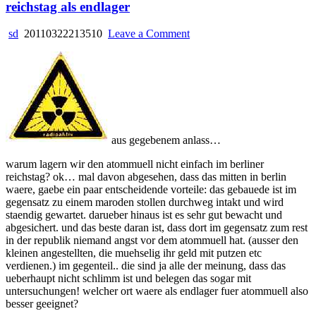
reichstag als endlager
on
sd
20110322213510
Leave a Comment
reichstag
als
endlager
aus gegebenem anlass…
warum lagern wir den atommuell nicht einfach im berliner
reichstag? ok… mal davon abgesehen, dass das mitten in berlin
waere, gaebe ein paar entscheidende vorteile: das gebauede ist im
gegensatz zu einem maroden stollen durchweg intakt und wird
staendig gewartet. darueber hinaus ist es sehr gut bewacht und
abgesichert. und das beste daran ist, dass dort im gegensatz zum rest
in der republik niemand angst vor dem atommuell hat. (ausser den
kleinen angestellten, die muehselig ihr geld mit putzen etc
verdienen.) im gegenteil.. die sind ja alle der meinung, dass das
ueberhaupt nicht schlimm ist und belegen das sogar mit
untersuchungen! welcher ort waere als endlager fuer atommuell also
besser geeignet?