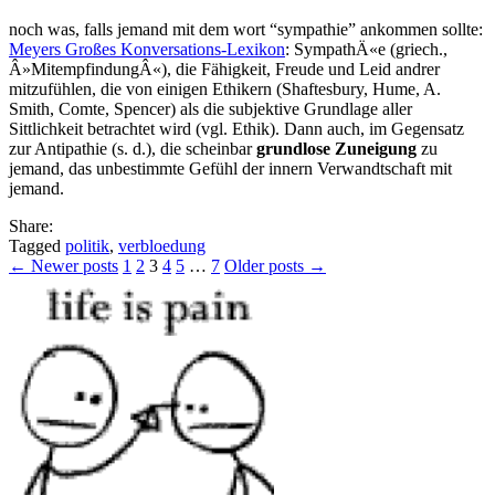
noch was, falls jemand mit dem wort “sympathie” ankommen sollte:
Meyers Großes Konversations-Lexikon
: SympathÄ«e (griech.,
Â»MitempfindungÂ«), die Fähigkeit, Freude und Leid andrer
mitzufühlen, die von einigen Ethikern (Shaftesbury, Hume, A.
Smith, Comte, Spencer) als die subjektive Grundlage aller
Sittlichkeit betrachtet wird (vgl. Ethik). Dann auch, im Gegensatz
zur Antipathie (s. d.), die scheinbar
grundlose Zuneigung
zu
jemand, das unbestimmte Gefühl der innern Verwandtschaft mit
jemand.
Share:
Tagged
politik
,
verbloedung
Posts
← Newer posts
1
2
3
4
5
…
7
Older posts →
pagination