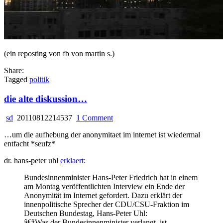
(ein reposting von fb von martin s.)
Share:
Tagged
politik
die alte diskussion…
on
sd
20110812214537
1 Comment
die
…um die aufhebung der anonymitaet im internet ist wiedermal
alte
entfacht *seufz*
diskussion…
dr. hans-peter uhl
erklaert
:
Bundesinnenminister Hans-Peter Friedrich hat in einem
am Montag veröffentlichten Interview ein Ende der
Anonymität im Internet gefordert. Dazu erklärt der
innenpolitische Sprecher der CDU/CSU-Fraktion im
Deutschen Bundestag, Hans-Peter Uhl:
â€žWas der Bundesinnenminister verlangt, ist