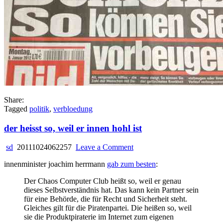
Share:
Tagged
politik
,
verbloedung
der heisst so, weil er innen hohl ist
on
sd
20111024062257
Leave a Comment
der
innenminister joachim herrmann
gab zum besten
:
heisst
so,
Der Chaos Computer Club heißt so, weil er genau
weil
dieses Selbstverständnis hat. Das kann kein Partner sein
er
für eine Behörde, die für Recht und Sicherheit steht.
innen
Gleiches gilt für die Piratenpartei. Die heißen so, weil
hohl
sie die Produktpiraterie im Internet zum eigenen
ist