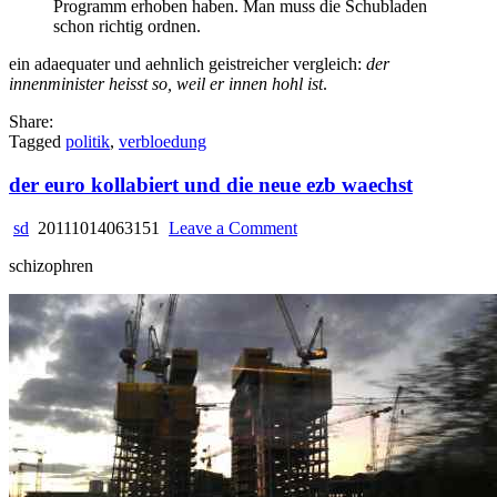
Programm erhoben haben. Man muss die Schubladen
schon richtig ordnen.
ein adaequater und aehnlich geistreicher vergleich:
der
innenminister heisst so, weil er innen hohl ist
.
Share:
Tagged
politik
,
verbloedung
der euro kollabiert und die neue ezb waechst
on
sd
20111014063151
Leave a Comment
der
schizophren
euro
kollabiert
und
die
neue
ezb
waechst