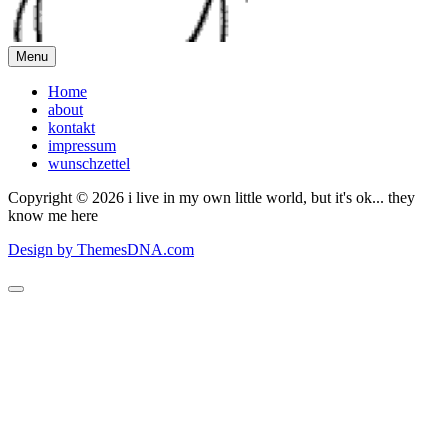
Menu
Home
about
kontakt
impressum
wunschzettel
Copyright © 2026 i live in my own little world, but it's ok... they
know me here
Design by ThemesDNA.com
Scroll
to
Top