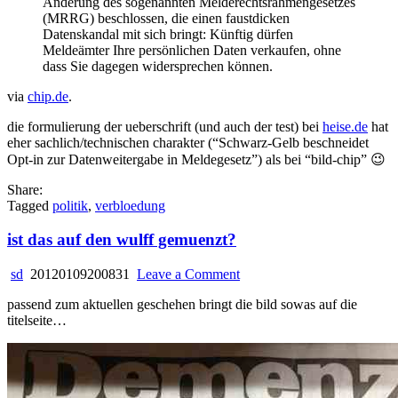
Änderung des sogenannten Melderechtsrahmengesetzes
(MRRG) beschlossen, die einen faustdicken
Datenskandal mit sich bringt: Künftig dürfen
Meldeämter Ihre persönlichen Daten verkaufen, ohne
dass Sie dagegen widersprechen können.
via
chip.de
.
die formulierung der ueberschrift (und auch der test) bei
heise.de
hat
eher sachlich/technischen charakter (“Schwarz-Gelb beschneidet
Opt-in zur Datenweitergabe in Meldegesetz”) als bei “bild-chip” 😉
Share:
Tagged
politik
,
verbloedung
ist das auf den wulff gemuenzt?
on
sd
20120109200831
Leave a Comment
ist
passend zum aktuellen geschehen bringt die bild sowas auf die
das
titelseite…
auf
den
wulff
gemuenzt?