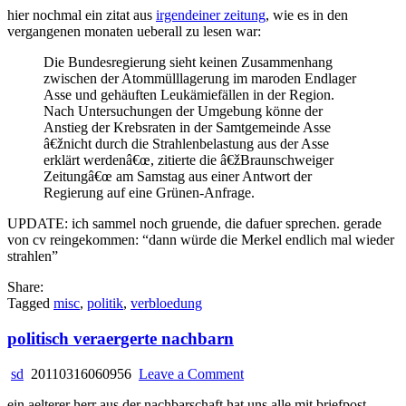
hier nochmal ein zitat aus
irgendeiner zeitung
, wie es in den
vergangenen monaten ueberall zu lesen war:
Die Bundesregierung sieht keinen Zusammenhang
zwischen der Atommülllagerung im maroden Endlager
Asse und gehäuften Leukämiefällen in der Region.
Nach Untersuchungen der Umgebung könne der
Anstieg der Krebsraten in der Samtgemeinde Asse
â€žnicht durch die Strahlenbelastung aus der Asse
erklärt werdenâ€œ, zitierte die â€žBraunschweiger
Zeitungâ€œ am Samstag aus einer Antwort der
Regierung auf eine Grünen-Anfrage.
UPDATE: ich sammel noch gruende, die dafuer sprechen. gerade
von cv reingekommen: “dann würde die Merkel endlich mal wieder
strahlen”
Share:
Tagged
misc
,
politik
,
verbloedung
politisch veraergerte nachbarn
on
sd
20110316060956
Leave a Comment
politisch
ein aelterer herr aus der nachbarschaft hat uns alle mit briefpost
veraergerte