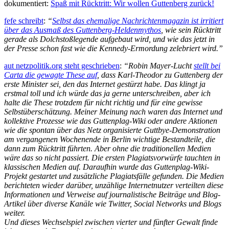
dokumentiert:
Spaß mit Rücktritt: Wir wollen Guttenberg zurück!
fefe schreibt
:
“
Selbst das ehemalige Nachrichtenmagazin ist irritiert
über das Ausmaß des Guttenberg-Heldenmythos
, wie sein Rücktritt
gerade als Dolchstoßlegende aufgebaut wird, und wie das jetzt in
der Presse schon fast wie die Kennedy-Ermordung zelebriert wird.”
aut netzpolitik.org steht geschrieben
:
“Robin Mayer-Lucht
stellt bei
Carta die gewagte These auf
, dass Karl-Theodor zu Guttenberg der
erste Minister sei, den das Internet gestürzt habe. Das klingt ja
erstmal toll und ich würde das ja gerne unterschreiben, aber ich
halte die These trotzdem für nicht richtig und für eine gewisse
Selbstüberschätzung. Meiner Meinung nach waren das Internet und
kollektive Prozesse wie das Guttenplag-Wiki oder andere Aktionen
wie die spontan über das Netz organisierte Guttbye-Demonstration
am vergangenen Wochenende in Berlin wichtige Bestandteile, die
dann zum Rücktritt führten. Aber ohne die traditionellen Medien
wäre das so nicht passiert. Die ersten Plagiatsvorwürfe tauchten in
klassischen Medien auf. Daraufhin wurde das Guttenplag-Wiki-
Projekt gestartet und zusätzliche Plagiatsfälle gefunden. Die Medien
berichteten wieder darüber, unzählige Internetnutzer verteilten diese
Informationen und Verweise auf journalistische Beiträge und Blog-
Artikel über diverse Kanäle wie Twitter, Social Networks und Blogs
weiter.
Und dieses Wechselspiel zwischen vierter und fünfter Gewalt finde